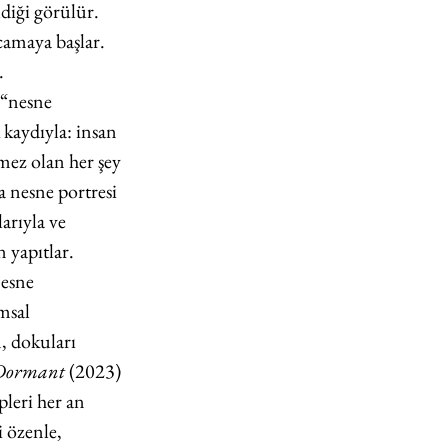
diği görülür. 
camaya başlar. 
.
 “nesne 
aydıyla: insan 
mez olan her şey 
a nesne portresi 
arıyla ve 
n yapıtlar.
nesne 
msal 
, dokuları 
Dormant
 (2023) 
leri her an 
 özenle, 