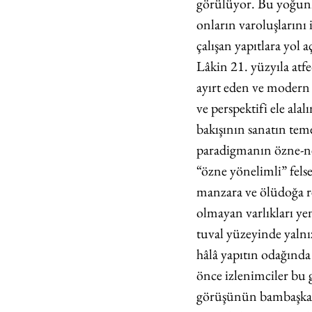
görülüyor. Bu yoğunla
onların varoluşlarını 
çalışan yapıtlara yol a
Lâkin 21. yüzyıla atf
ayırt eden ve modern 
ve perspektifi ele ala
bakışının sanatın tem
paradigmanın özne-nes
“özne yönelimli” felse
manzara ve ölüdoğa re
olmayan varlıkları yen
tuval yüzeyinde yalnız
hâlâ yapıtın odağında 
önce izlenimciler bu 
görüşünün bambaşka 