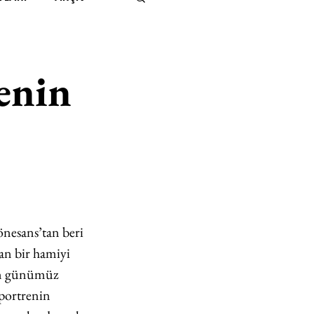
IMITED KIDS
KİTAP
enin
ER
500K
 UNLIMITED
önesans’tan beri 
an bir hamiyi 
an günümüz 
 portrenin 