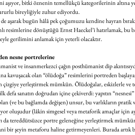
ni aşıyor, bitki öznenin temellükçü kategorilerinin altına yer
rurlu bireyliğiyle zuhur ediyordu.
i de aşarak bugün hâlâ pek çoğumuzu kendine hayran bırak
anlı resimlerine dönüştüğü Ernst Haeckel’i hatırlamak, bu b
le gerilimini anlamak için yeterli olacaktır.
en nesne portrelerine 
hümanist ve insanmerkezci çağın posthümanist dip akıntısıyd
ına kavuşacak olan “ölüdoğa” resimlerini portreden başlaya
n çizgiye yerleştirmek mümkün. Ölüdoğalar, eskizlerle ve te
 ilk defa sanatın doğrudan içine çekiverdi: yapıtın “nesnesi”
an (ve bu bağlamda değişen) unsur, bu varlıkların pratik v
or oluşudur (lâkin simgesel veya metaforik amaçlar için a
rı da tereddütsüzce portre geleneğine yerleştirmek mümkün
ani bir şeyin metaforu haline getirmeyenleri. Burada artık bi