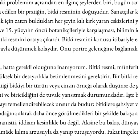
ki problemim açısından en ilginç şeylerden biri, bugün sa
 edilen bir pratiğin, bitki resminin doğuşudur. Sanatçılar k
k için zaten buldukları her şeyin kılı kırk yaran eskizlerini 
ve 15. yüzyılın öncü botanikçileriyle karşılaşması, bilimin i
itki resmini ortaya çıkardı. Bitki resmini konusu itibariyle es
rayla düşünmek kolaydır. Onu portre geleneğine bağlam
tta gerekli olduğuna inanıyorum. Bitki resmi, münferit b
yüksek bir detaycılıkla betimlenmesini gerektirir. Bir bitki r
tiği bitkiyi bir türün veya cinsin örneği olarak düşünse de g
ni ve biricikliğini de tuvale yansıtmak durumundadır. İşte 
yı temellendirebilecek unsur da budur: bitkilere şahsiyet v
odağına alarak daha önce görülmedikleri bir şekilde bakışa a
anistti, iddiam kesinlikle bu değil. Aksine bu bakış, dünya
 âmâde kılma arzusuyla da yanıp tutuşuyordu. Fakat imgeler,