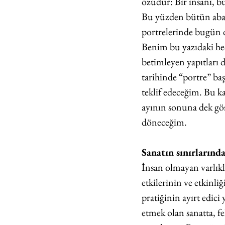
özüdür: Bir insanı, b
Bu yüzden bütün abar
portrelerinde bugün d
Benim bu yazıdaki hed
betimleyen yapıtları 
tarihinde “portre” ba
teklif edeceğim. Bu 
ayının sonuna dek gö
döneceğim.
Sanatın sınırlarında
İnsan olmayan varlıkl
etkilerinin ve etkinl
pratiğinin ayırt edici
etmek olan sanatta, 