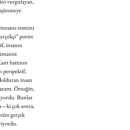
ini vurgulayan, 
 düşünmeye 
Rönesans resmini 
erçekçi” portre 
if, insanın 
ümanist 
Kant hattının 
 perspektif, 
dolduran insan 
arattı. Örneğin, 
nıyordu. Bunlar 
nı—ki çok sonra, 
özün gerçek 
riyordu.