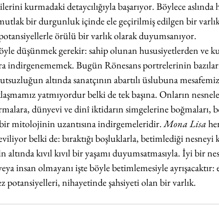
ilerini kurmadaki detaycılığıyla başarıyor. Böylece aslında h
lak bir durgunluk içinde ele geçirilmiş edilgen bir varlık 
 potansiyellerle örülü bir varlık olarak duyumsanıyor.
 böyle düşünmek gerekir: sahip olunan hususiyetlerden ve k
ra indirgenememek. Bugün Rönesans portrelerinin bazıları
nutsuzluğun altında sanatçının abartılı üslubuna mesafemiz 
klaşmamız yatmıyordur belki de tek başına. Onların nesnele
 armalara, dünyevi ve dinî iktidarın simgelerine boğmaları, 
 bir mitolojinin uzantısına indirgemeleridir. 
Mona Lisa 
he
iliyor belki de: bıraktığı boşluklarla, betimlediği nesneyi 
n altında kıvıl kıvıl bir yaşamı duyumsatmasıyla. İyi bir nes
veya insan olmayanı işte böyle betimlemesiyle ayrışacaktır: e
 potansiyelleri, nihayetinde şahsiyeti olan bir varlık.