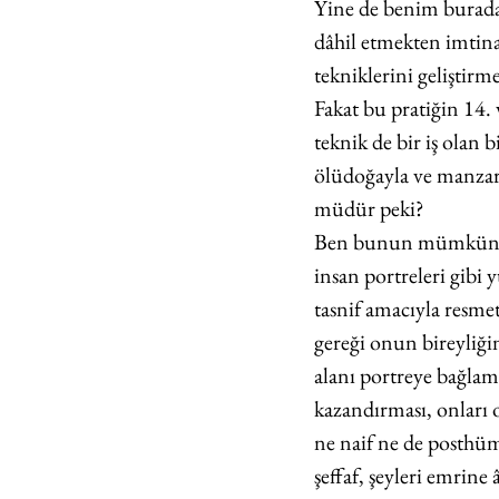
Yine de benim burada
dâhil etmekten imtina
tekniklerini geliştirme
Fakat bu pratiğin 14. 
teknik de bir iş olan b
ölüdoğayla ve manza
müdür peki?
Ben bunun mümkün, ha
insan portreleri gibi 
tasnif amacıyla resmet
gereği onun bireyliği
alanı portreye bağlama
kazandırması, onları 
ne naif ne de posthüm
şeffaf, şeyleri emrine