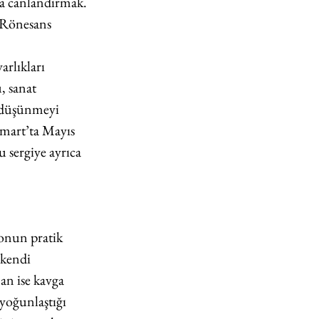
la canlandırmak. 
 Rönesans 
rlıkları 
, sanat 
k düşünmeyi 
mart’ta Mayıs 
 sergiye ayrıca 
 onun pratik 
 kendi 
an ise kavga 
yoğunlaştığı 