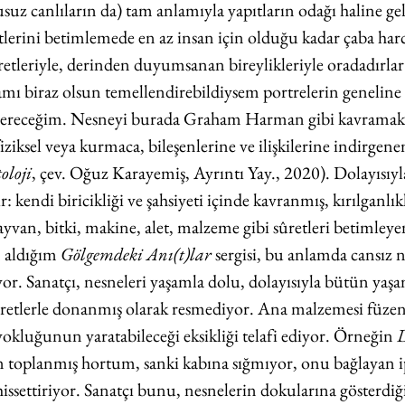
suz canlıların da) tam anlamıyla yapıtların odağı haline gel
etlerini betimlemede en az insan için olduğu kadar çaba har
retleriyle, derinden duyumsanan bireylikleriyle oradadırlar
amı biraz olsun temellendirebildiysem portrelerin geneline
nereceğim. Nesneyi burada Graham Harman gibi kavramak k
ziksel veya kurmaca, bileşenlerine ve ilişkilerine indirgene
oloji
, çev. Oğuz Karayemiş, Ayrıntı Yay., 2020). Dolayısıyl
: kendi biricikliği ve şahsiyeti içinde kavranmış, kırılganlıkl
ayvan, bitki, makine, alet, malzeme gibi sûretleri betimleye
 aldığım 
Gölgemdeki Anı(t)lar
 sergisi, bu anlamda cansız 
or. Sanatçı, nesneleri yaşamla dolu, dolayısıyla bütün yaşa
udretlerle donanmış olarak resmediyor. Ana malzemesi füzen
okluğunun yaratabileceği eksikliği telafi ediyor. Örneğin 
n toplanmış hortum, sanki kabına sığmıyor, onu bağlayan ip
issettiriyor. Sanatçı bunu, nesnelerin dokularına gösterdiği