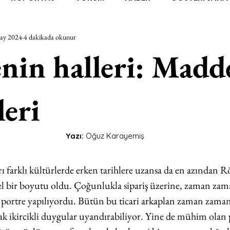
ay 2024
4 dakikada okunur
RAŞTIRMA
BİENAL
TASARIM
ÇALIŞMA
UNL
in halleri: Madd
SİZLER
YEL TOZ PORTRELER
ON SORULUK SOHBETL
leri
TEBUGÜN
XXY
ODAK: RESİM
KIVRIM
PARIS
Yazı: 
Oğuz Karayemiş
SINIRSIZ ZİYARETLER
ı farklı kültürlerde erken tarihlere uzansa da en azından R
el bir boyutu oldu. Çoğunlukla sipariş üzerine, zaman zam
portre yapılıyordu. Bütün bu ticari arkaplan zaman zam
arak ikircikli duygular uyandırabiliyor. Yine de mühim olan