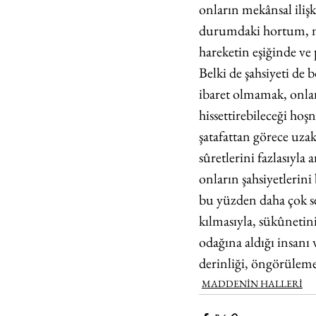
onların mekânsal ilişk
durumdaki hortum, mut
hareketin eşiğinde ve
Belki de şahsiyeti de
ibaret olmamak, onla
hissettirebileceği hoş
şatafattan görece uza
sûretlerini fazlasıyla
onların şahsiyetlerini
bu yüzden daha çok sev
kılmasıyla, sükûnetini
odağına aldığı insanı 
derinliği, öngörülemez
MADDENİN HALLERİ