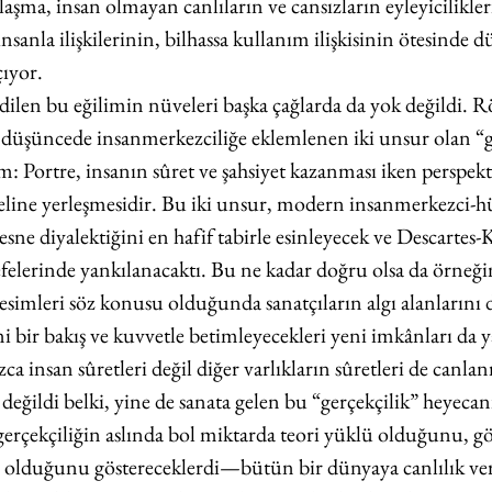
şma, insan olmayan canlıların ve cansızların eyleyicilikler
insanla ilişkilerinin, bilhassa kullanım ilişkisinin ötesinde
çıyor.
edilen bu eğilimin nüveleri başka çağlarda da yok değildi. 
düşüncede insanmerkezciliğe eklemlenen iki unsur olan “g
lım: Portre, insanın sûret ve şahsiyet kazanması iken perspekt
eline yerleşmesidir. Bu iki unsur, modern insanmerkezci-h
ne diyalektiğini en hafif tabirle esinleyecek ve Descartes-
felerinde yankılanacaktı. Bu ne kadar doğru olsa da örneğin
simleri söz konusu olduğunda sanatçıların algı alanlarını 
i bir bakış ve kuvvetle betimleyecekleri yeni imkânları da y
ca insan sûretleri değil diğer varlıkların sûretleri de canla
değildi belki, yine de sanata gelen bu “gerçekçilik” heyeca
gerçekçiliğin aslında bol miktarda teori yüklü olduğunu, g
olduğunu göstereceklerdi—bütün bir dünyaya canlılık ve