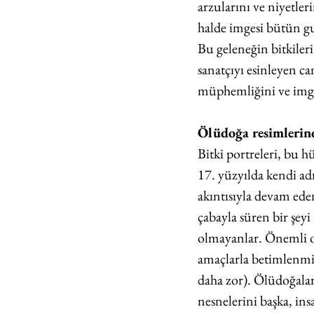
arzularını ve niyetleri
halde imgesi bütün gu
Bu geleneğin bitkiler
sanatçıyı esinleyen c
müphemliğini ve imgey
Ölüdoğa resimlerind
Bitki portreleri, bu 
17. yüzyılda kendi ad
akıntısıyla devam ede
çabayla süren bir şeyi
olmayanlar. Önemli ol
amaçlarla betimlenmiy
daha zor). Ölüdoğala
nesnelerini başka, ins