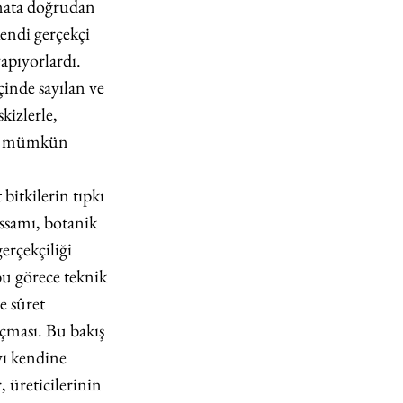
nata doğrudan 
endi gerçekçi 
yapıyorlardı. 
çinde sayılan ve 
kizlerle, 
ak mümkün 
itkilerin tıpkı 
essamı, botanik 
erçekçiliği 
bu görece teknik 
e sûret 
çması. Bu bakış 
yı kendine 
 üreticilerinin 