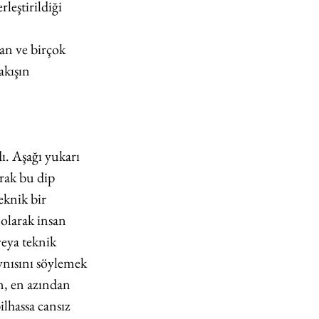
leştirildiği 
an ve birçok 
akışın 
ı. Aşağı yukarı 
rak bu dip 
knik bir 
 olarak insan 
eya teknik 
ynısını söylemek 
, en azından 
lhassa cansız 