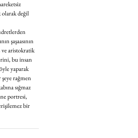
areketsiz 
olarak değil 
udretlerden 
nın şaşaasının 
ve aristokratik 
rini, bu insan 
böyle yaparak 
r şeye rağmen 
kabına sığmaz 
ne portresi, 
rişilemez bir 