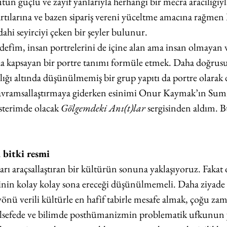
ütün güçlü ve zayıf yanlarıyla herhangi bir mecra aracılığıy
tılarına ve bazen sipariş vereni yüceltme amacına rağmen
ahi seyirciyi çeken bir şeyler bulunur. 
efim, insan portrelerini de içine alan ama insan olmayan va
da kapsayan bir portre tanımı formüle etmek. Daha doğrusu
şlığı altında düşünülmemiş bir grup yapıtı da portre olara
kavramsallaştırmaya giderken esinimi Onur Kaymak’ın Sum
sterimde olacak 
Gölgemdeki Anı(t)lar 
sergisinden aldım. Bu
 bitki resmi 
arı araçsallaştıran bir kültürün sonuna yaklaşıyoruz. Fakat
iğinin kolay kolay sona ereceği düşünülmemeli. Daha ziyade
 yönü verili kültürle en hafif tabirle mesafe almak, çoğu zam
felsefede ve bilimde posthümanizmin problematik ufkunun 