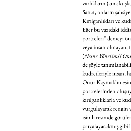
varlıkların (ama kuşku
Sanat, onların şahsiy
Kırılganlıkları ve kud
Eğer bu yazıdaki iddi
portreleri” demeyi ö
veya insan olmayan, fi
(
Nesne Yönelimli Ont
de şöyle tanımlanabilir
kudretleriyle insan, h
Onur Kaymak’ın esin
portrelerinden oluşuy
kırılganlıklarla ve k
vurgulayarak rengin y
isimli resimde görüle
parçalayacakmış gibi h