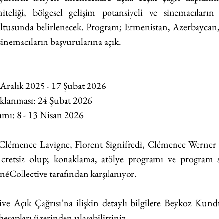
niteliği, bölgesel gelişim potansiyeli ve sinemacıları
ltusunda belirlenecek. Program; Ermenistan, Azerbaycan, 
sinemacıların başvurularına açık.
Aralık 2025 - 17 Şubat 2026
ıklanması: 24 Şubat 2026
mı: 8 - 13 Nisan 2026
Clémence Lavigne, Florent Signifredi, Clémence Werner 
cretsiz olup; konaklama, atölye programı ve program s
néCollective tarafından karşılanıyor. 
ive Açık Çağrısı’na ilişkin detaylı bilgilere Beykoz Kund
esapları üzerinden ulaşabilirsiniz.