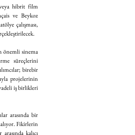
eya hibrit film 
nçais ve Beykoz 
tölye çalışması, 
çekleştirilecek.
n önemli sinema 
rme süreçlerini 
ımcılar; birebir 
yla projelerinin 
li iş birlikleri 
lar arasında bir 
ıyor. Fikirlerin 
r arasında kalıcı 