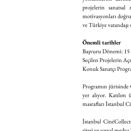
projelerin sanatsal 
motivasyonları doğru
ve Türkiye vatandaşı 
Önemli tarihler
Başvuru Dönemi: 15 
Seçilen Projelerin Aç
Konuk Sanatçı Progra
Programın jürisinde 
yer alıyor. 
Katılım ü
masrafları İstanbul Ci
İstanbul CinéCollect
sitesi
 ve 
sosyal medya h