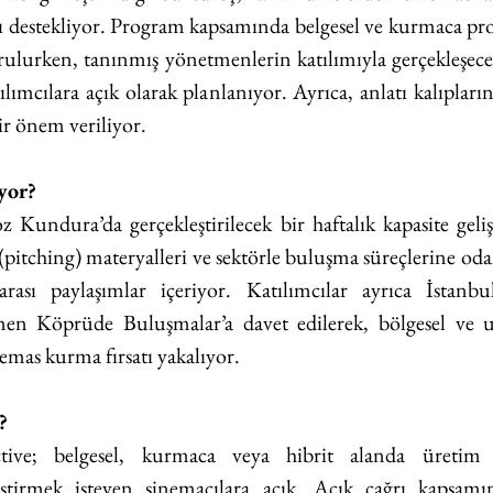
ı destekliyor. Program kapsamında belgesel ve kurmaca projel
ulurken, tanınmış yönetmenlerin katılımıyla gerçekleşecek u
ılımcılara açık olarak planlanıyor. Ayrıca, anlatı kalıpların
bir önem veriliyor.
yor?
Kundura’da gerçekleştirilecek bir haftalık kapasite geli
pitching) materyalleri ve sektörle buluşma süreçlerine odak
rarası paylaşımlar içeriyor. Katılımcılar ayrıca İstanbul
n Köprüde Buluşmalar’a davet edilerek, bölgesel ve ulu
emas kurma fırsatı yakalıyor.
?
tive; belgesel, kurmaca veya hibrit alanda üretim y
ştirmek isteyen sinemacılara açık. Açık çağrı kapsamınd