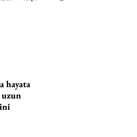
IMITED KIDS
KİTAP
ER
500K
 UNLIMITED
a hayata 
i uzun 
ini 