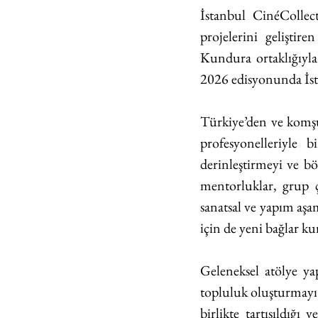
İstanbul CinéCollect
projelerini geliştir
Kundura ortaklığıyla 
2026 edisyonunda İsta
Türkiye’den ve komşu
profesyonelleriyle b
derinleştirmeyi ve böl
mentorluklar, grup ça
sanatsal ve yapım aşam
için de yeni bağlar k
Geleneksel atölye yap
topluluk oluşturmayı 
birlikte tartışıldığı 