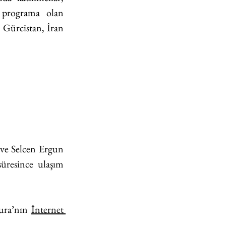
n programa olan 
Gürcistan, İran 
ve Selcen Ergun 
üresince ulaşım 
ura
’nın 
İnternet 