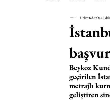
Unlimited
9 Oca
2 dak
EDEBİYAT
SİNEMA
A
İstanb
MİMARİ
MÜZİK
EGZER
başvur
AK-SAYANLAR
#GEÇMİŞ
Beykoz Kundu
geçirilen İst
AKS-ENDAZ
TUHAF AÇI
metrajlı kurm
geliştiren si