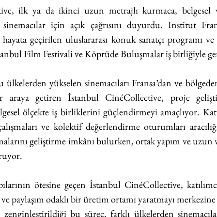
ive, ilk ya da ikinci uzun metrajlı kurmaca, belgesel v
en sinemacılar için açık çağrısını duyurdu. Institut Fra
hayata geçirilen uluslararası konuk sanatçı programı ve a
nbul Film Festivali ve Köprüde Buluşmalar iş birliğiyle ger
 ülkelerden yükselen sinemacıları Fransa’dan ve bölgede
ir araya getiren İstanbul CinéCollective, proje gelişti
gesel ölçekte iş birliklerini güçlendirmeyi amaçlıyor. Katıl
lışmaları ve kolektif değerlendirme oturumları aracılığı
alarını geliştirme imkânı bulurken, ortak yapım ve uzun vade
uruyor.
ılarının ötesine geçen İstanbul CinéCollective, katılımcı
ve paylaşım odaklı bir üretim ortamı yaratmayı merkezine al
ve zenginleştirildiği bu süreç, farklı ülkelerden sinemacıla