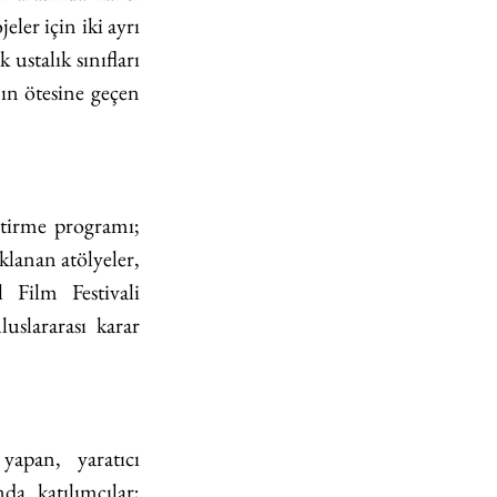
er için iki ayrı 
stalık sınıfları 
ın ötesine geçen 
ştirme programı; 
lanan atölyeler, 
 Film Festivali 
slararası karar 
apan, yaratıcı 
a katılımcılar; 