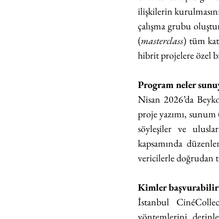
ilişkilerin kurulmasın
çalışma grubu oluştur
(
masterclass
) tüm kat
hibrit projelere özel 
Program neler sunu
Nisan 2026’da Beykoz 
proje yazımı, sunum (
söyleşiler ve ulusla
kapsamında düzenlene
vericilerle doğrudan t
Kimler başvurabilir
İstanbul CinéCollec
yöntemlerini derinle