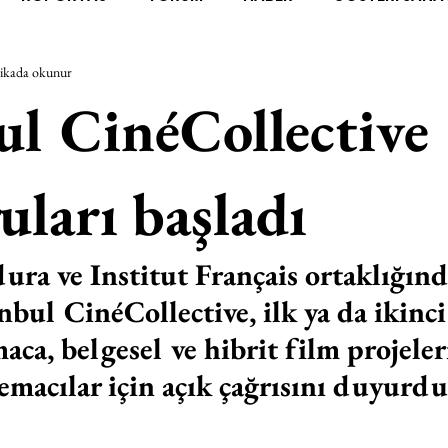
ikada okunur
RAŞTIRMA
BİENAL
TASARIM
ÇALIŞMA
UNL
ul CinéCollective
SİZLER
YEL TOZ PORTRELER
ON SORULUK SOHBETL
uları başladı
TEBUGÜN
XXY
ODAK: RESİM
KIVRIM
PARIS
ra ve Institut Français ortaklığınd
anbul CinéCollective, ilk ya da ikinc
SINIRSIZ ZİYARETLER
aca, belgesel ve hibrit film projeler
nemacılar için açık çağrısını duyurdu