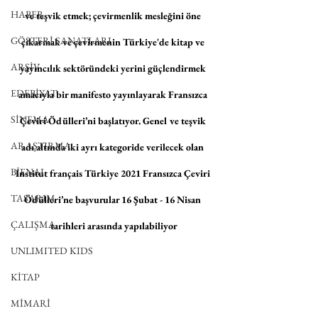
HABER
ve teşvik etmek; çevirmenlik mesleğini öne 
GÖSTERİ SANATLARI
çıkarmak ve çevirmenin Türkiye'de kitap ve 
ARŞİV
yayıncılık sektöründeki yerini güçlendirmek 
EDEBİYAT
amacıyla bir manifesto yayınlayarak Fransızca 
SİNEMA
Çeviri Ödülleri’ni başlatıyor. Genel ve teşvik 
ARAŞTIRMA
adı altında iki ayrı kategoride verilecek olan 
BİENAL
Institut français Türkiye 2021 Fransızca Çeviri 
TASARIM
Ödülleri’ne başvurular 16 Şubat - 16 Nisan 
ÇALIŞMA
tarihleri arasında yapılabiliyor
UNLIMITED KIDS
KİTAP
MİMARİ