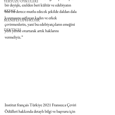
YERYÜZÜ ÖYKÜLERİ
bir deyişle, ezelden beri kültür ve edebiyatın 
AKSAK
bizi bu derece mutlu edecek şekilde daldan dala 
konmasını sağlayan kadın ve erkek 
MANIFESTA 16 RUHR
çevirmenlerin, yani bu edebiyatçıların emeğini 
DEUTSCH
yerli yerine oturtarak artık haklarını 
vermeliyiz.”
Institut français Türkiye 2021 Fransızca Çeviri 
Ödülleri hakkında detaylı bilgi ve başvuru için 