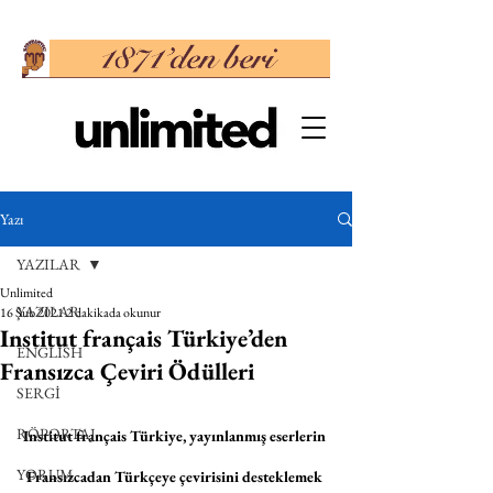
Yazı
YAZILAR
Unlimited
YAZILAR
16 Şub 2021
2 dakikada okunur
Institut français Türkiye’den
ENGLISH
Fransızca Çeviri Ödülleri
SERGİ
RÖPORTAJ
Institut français Türkiye, yayınlanmış eserlerin 
YORUM
Fransızcadan Türkçeye çevirisini desteklemek 