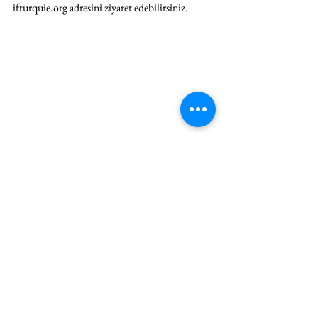
ifturquie.org
 adresini ziyaret edebilirsiniz.
EDEBİYAT
HABER
Hepsini Gör
İlgili Yazılar