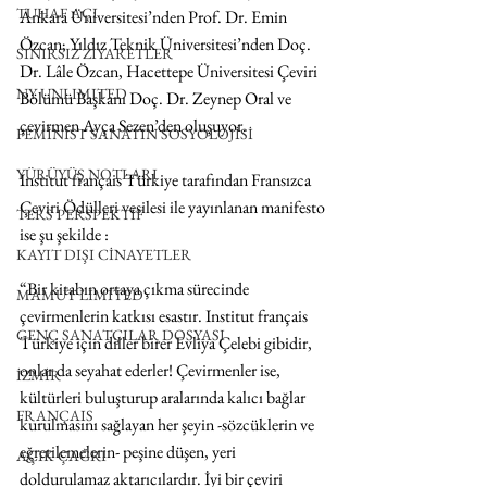
TUHAF AÇI
Ankara Üniversitesi’nden Prof. Dr. Emin 
Özcan; Yıldız Teknik Üniversitesi’nden Doç. 
SINIRSIZ ZİYARETLER
Dr. Lâle Özcan, Hacettepe Üniversitesi Çeviri 
NY UNLIMITED
Bölümü Başkanı Doç. Dr. Zeynep Oral ve 
çevirmen Ayça Sezen’den oluşuyor.
FEMİNİST SANATIN SOSYOLOJİSİ
YÜRÜYÜŞ NOTLARI
Institut français Türkiye tarafından Fransızca 
Çeviri Ödülleri vesilesi ile yayınlanan manifesto 
TERS PERSPEKTİF
ise şu şekilde :
KAYIT DIŞI CİNAYETLER
“Bir kitabın ortaya çıkma sürecinde 
MAMUT LIMITED
çevirmenlerin katkısı esastır. Institut français 
GENÇ SANATÇILAR DOSYASI
Türkiye için diller birer Evliya Çelebi gibidir, 
onlar da seyahat ederler! Çevirmenler ise, 
İZMİR
kültürleri buluşturup aralarında kalıcı bağlar 
FRANÇAIS
kurulmasını sağlayan her şeyin -sözcüklerin ve 
eğretilemelerin- peşine düşen, yeri 
AÇIK ÇAĞRI
doldurulamaz aktarıcılardır. İyi bir çeviri 