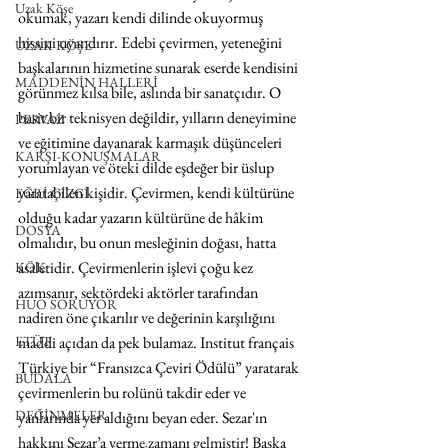
Uzak Köşe
okumak, yazarı kendi dilinde okuyormuş 
hissini uyandırır. Edebi çevirmen, yeteneğini 
UZAK KÖŞE
başkalarının hizmetine sunarak eserde kendisini 
MADDENİN HALLERİ
görünmez kılsa bile, aslında bir sanatçıdır. O 
basit bir teknisyen değildir, yılların deneyimine 
PERVAZ
ve eğitimine dayanarak karmaşık düşünceleri 
KARŞI-KONUŞMALAR
yorumlayan ve öteki dilde eşdeğer bir üslup 
yaratabilen kişidir. Çevirmen, kendi kültürüne 
EĞRİ ÇİZGİ
olduğu kadar yazarın kültürüne de hâkim 
DOSYA
olmalıdır, bu onun mesleğinin doğası, hatta 
asaletidir. Çevirmenlerin işlevi çoğu kez 
KÖK
azımsanır, sektördeki aktörler tarafından 
HUO SORUYOR
nadiren öne çıkarılır ve değerinin karşılığını 
maddi açıdan da pek bulamaz. Institut français 
ETÜT
Türkiye bir “Fransızca Çeviri Ödülü” yaratarak 
BUDALA
çevirmenlerin bu rolünü takdir eder ve 
DEĞİNMELER
yanlarında yer aldığını beyan eder. Sezar'ın 
hakkını Sezar’a verme zamanı gelmiştir! Başka 