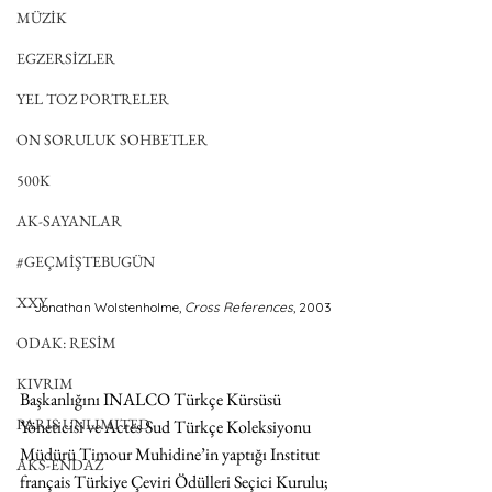
MÜZİK
EGZERSİZLER
YEL TOZ PORTRELER
ON SORULUK SOHBETLER
500K
AK-SAYANLAR
#GEÇMİŞTEBUGÜN
XXY
Jonathan Wolstenholme, 
Cross References
, 2003
ODAK: RESİM
KIVRIM
Başkanlığını INALCO Türkçe Kürsüsü 
PARIS UNLIMITED
Yöneticisi ve Actes Sud Türkçe Koleksiyonu 
Müdürü Timour Muhidine’in yaptığı Institut 
AKS-ENDAZ
français Türkiye Çeviri Ödülleri Seçici Kurulu; 