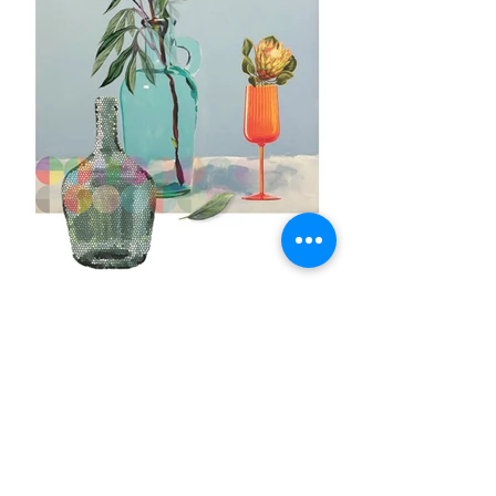
Zeki Faik İzer ve Ayşegül İzer
Trilogy of Time
, 27 Kasım - 17 Şubat 2026 
tarihleri arasında The Stay Boulevard 
Nişantaşı’nın 1. katındaki sergi alanında ziyaret 