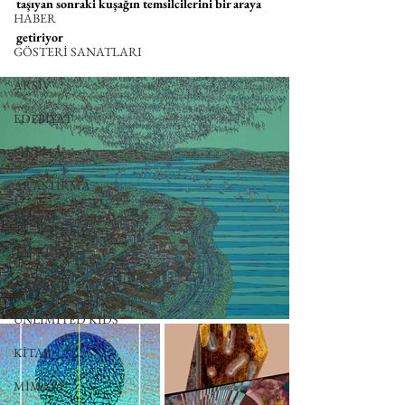
taşıyan sonraki kuşağın temsilcilerini bir araya 
HABER
getiriyor
GÖSTERİ SANATLARI
ARŞİV
EDEBİYAT
SİNEMA
ARAŞTIRMA
BİENAL
TASARIM
ÇALIŞMA
UNLIMITED KIDS
KİTAP
MİMARİ