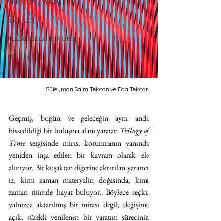
YERYÜZÜ ÖYKÜLERİ
AKSAK
MANIFESTA 16 RUHR
DEUTSCH
Süleyman Saim Tekcan ve Eda Tekcan
Geçmiş, bugün ve geleceğin aynı anda 
hissedildiği bir buluşma alanı yaratan 
Trilogy of 
Time
 sergisinde miras, korunmanın yanında 
yeniden inşa edilen bir kavram olarak ele 
alınıyor. Bir kuşaktan diğerine aktarılan yaratıcı 
iz, kimi zaman materyalin doğasında, kimi 
zaman ritimde hayat buluyor. Böylece seçki, 
yalnızca aktarılmış bir mirası değil; değişime 
açık, sürekli yenilenen bir yaratım sürecinin 