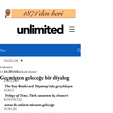
Yazı
YAZILAR
Unlimited
YAZILAR
24 Ara 2025
1 dakikada okunur
Geçmişten geleceğe bir diyalog
ENGLISH
The Stay Boulevard Nişantaşı'nda gerçekleşen 
SERGİ
Trilogy of Time
, Türk sanatının üç efsanevi 
RÖPORTAJ
ustası ile onların mirasını geleceğe 
YORUM