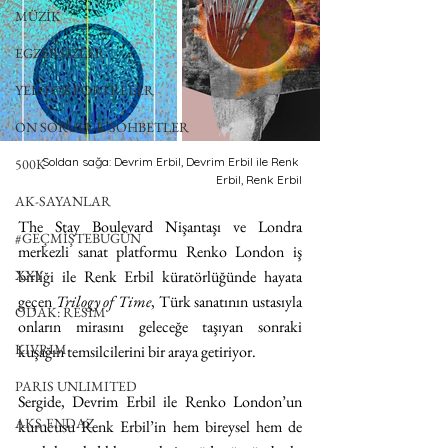
MÜZİK
EGZERSİZLER
YEL TOZ PORTRELER
ON SORULUK SOHBETLER
Soldan sağa: Devrim Erbil, Devrim Erbil ile Renk 
500K
Erbil, Renk Erbil
AK-SAYANLAR
The Stay Boulevard Nişantaşı ve Londra 
#GEÇMİŞTEBUGÜN
merkezli sanat platformu Renko London iş 
XXY
birliği ile Renk Erbil küratörlüğünde hayata 
geçen 
Trilogy of Time
, Türk sanatının ustasıyla 
ODAK: RESİM
onların mirasını geleceğe taşıyan sonraki 
KIVRIM
kuşağın temsilcilerini bir araya getiriyor.
PARIS UNLIMITED
Sergide, Devrim Erbil ile Renko London’un 
AKS-ENDAZ
kurucusu Renk Erbil’in hem bireysel hem de 