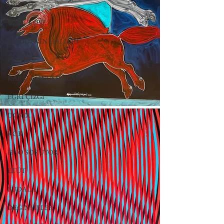
Uzak Köşe
UZAK KÖŞE
MADDENİN HALLERİ
PERVAZ
KARŞI-KONUŞMALAR
EĞRİ ÇİZGİ
DOSYA
KÖK
HUO SORUYOR
ETÜT
BUDALA
DEĞİNMELER