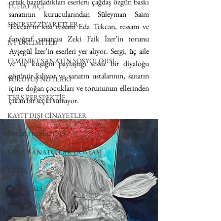
ortak hazırladıkları eserleri; çağdaş özgün baskı 
TUHAF AÇI
sanatının kurucularından Süleyman Saim 
SINIRSIZ ZİYARETLER
Tekcan’ın kızı ressam Eda Tekcan, ressam ve 
fotoğraf sanatçısı Zeki Faik İzer’in torunu 
NY UNLIMITED
Ayşegül İzer’in eserleri yer alıyor. Sergi, üç aile 
FEMİNİST SANATIN SOSYOLOJİSİ
ve üç kuşağın paylaştığı sessiz bir diyaloğu 
görünür kılıyor ve sanatın ustalarının, sanatın 
YÜRÜYÜŞ NOTLARI
içine doğan çocukları ve torununun ellerinden 
TERS PERSPEKTİF
çıkan bir seçki sunuyor. 
KAYIT DIŞI CİNAYETLER
MAMUT LIMITED
GENÇ SANATÇILAR DOSYASI
İZMİR
FRANÇAIS
AÇIK ÇAĞRI