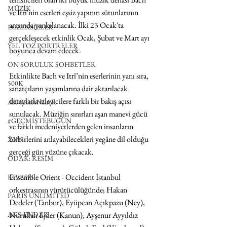
MÜZİK
ve Itrî'nin eserleri eşsiz yapının sütunlarının 
arasında yankılanacak. İlki 23 Ocak'ta 
EGZERSİZLER
gerçekleşecek etkinlik Ocak, Şubat ve Mart ayı 
YEL TOZ PORTRELER
boyunca devam edecek. 
ON SORULUK SOHBETLER
Etkinlikte Bach ve Itrî’nin eserlerinin yanı sıra, 
500K
sanatçıların yaşamlarına dair aktarılacak 
detaylarla izleyicilere farklı bir bakış açısı 
AK-SAYANLAR
sunulacak. Müziğin sınırları aşan manevi gücü 
#GEÇMİŞTEBUGÜN
ve farklı medeniyetlerden gelen insanların 
birbirlerini anlayabilecekleri yegâne dil olduğu 
XXY
gerçeği gün yüzüne çıkacak.
ODAK: RESİM
Ensemble Orient - Occident İstanbul 
KIVRIM
orkestrasının yürütücülüğünde; Hakan 
PARIS UNLIMITED
Dedeler (Tanbur), Eyüpcan Açıkpazu (Ney), 
AKS-ENDAZ
Nurullah Ejder (Kanun), Ayşenur Ayyıldız 