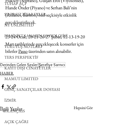
Haksoy (Soprano), Gülşah Erol (Viyolonsel), 
TUHAF AÇI
Hande Önder (Piyano) ve Serhan Bali’nin 
SINIRSIZ ZİYARETLER
(Anlatıcı, Bariton) özel seçkisiyle etkinlik 
gerçekleştirilecek.
NY UNLIMITED
FEMİNİST SANATIN SOSYOLOJİSİ
23-24 Ocak, 20-21-26-27 Şubat, 12-13-19-20 
Mart tarihlerinde gerçekleşecek konserler için 
YÜRÜYÜŞ NOTLARI
biletler 
Passo
 üzerinden satın alınabilir.
TERS PERSPEKTİF
Derinden Gelen Sesler
Şerefiye Sarnıcı
KAYIT DIŞI CİNAYETLER
HABER
MAMUT LIMITED
GENÇ SANATÇILAR DOSYASI
İZMİR
Hepsini Gör
İlgili Yazılar
FRANÇAIS
AÇIK ÇAĞRI