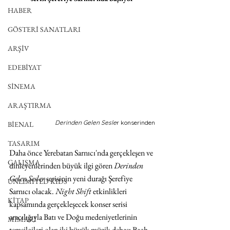
HABER
GÖSTERİ SANATLARI
ARŞİV
EDEBİYAT
SİNEMA
ARAŞTIRMA
Derinden Gelen Sesle
r konserinden
BİENAL
TASARIM
Daha önce Yerebatan Sarnıcı'nda gerçekleşen ve 
ÇALIŞMA
dinleyenlerinden büyük ilgi gören 
Derinden 
Gelen Sesler
 serisinin yeni durağı Şerefiye 
UNLIMITED KIDS
Sarnıcı olacak. 
Night Shift
 etkinlikleri 
KİTAP
kapsamında gerçekleşecek konser serisi 
aracılığıyla Batı ve Doğu medeniyetlerinin 
MİMARİ
temsilcileri olan iki büyük müzik dehası Bach 