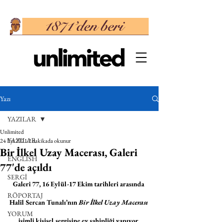
Yazı
YAZILAR
Unlimited
YAZILAR
24 Eyl 2021
2 dakikada okunur
Bir İlkel Uzay Macerası, Galeri
ENGLISH
77'de açıldı
SERGİ
Galeri 77, 16 Eylül-17 Ekim tarihleri arasında 
RÖPORTAJ
Halil Sercan Tunalı’nın 
Bir İlkel Uzay Macerası
YORUM
isimli kişisel sergisine ev sahipliği yapıyor. 