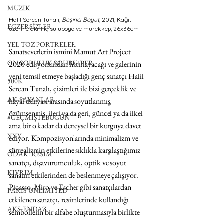
MÜZİK
Halil Sercan Tunalı, 
Beşinci Boyut
, 2021, Kağıt 
EGZERSİZLER
üzerine akrilik, suluboya ve mürekkep, 26x36cm
YEL TOZ PORTRELER
Sanatseverlerin ismini Mamut Art Project 
ON SORULUK SOHBETLER
2020 edisyonundan hatırlayacağı ve galerinin 
yeni temsil etmeye başladığı genç sanatçı Halil 
500K
Sercan Tunalı, çizimleri ile bizi gerçeklik ve 
AK-SAYANLAR
hayal dünyası arasında soyutlanmış, 
özümsenmiş, ileri ya da geri, güncel ya da ilkel 
#GEÇMİŞTEBUGÜN
ama bir o kadar da deneysel bir kurguya davet 
XXY
ediyor. Kompozisyonlarında minimalizm ve 
sürrealizmin etkilerine sıklıkla karşılaştığımız 
ODAK: RESİM
sanatçı, dışavurumculuk, optik ve soyut 
KIVRIM
sanatın etkilerinden de beslenmeye çalışıyor. 
Picasso, Miro ve Escher gibi sanatçılardan 
PARIS UNLIMITED
etkilenen sanatçı, resimlerinde kullandığı 
AKS-ENDAZ
sembollerin bir alfabe oluşturmasıyla birlikte 