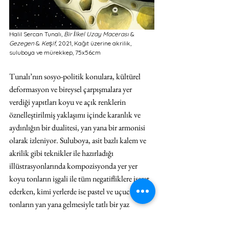
Halil Sercan Tunalı, 
Bir İlkel Uzay Macerası
 & 
Gezegen
 & 
Keşif,
 2021, Kağıt üzerine akrilik, 
suluboya ve mürekkep, 75x56cm 
Tunalı’nın sosyo-politik konulara, kültürel 
deformasyon ve bireysel çarpışmalara yer 
verdiği yapıtları koyu ve açık renklerin 
öznelleştirilmiş yaklaşımı içinde karanlık ve 
aydınlığın bir dualitesi, yan yana bir armonisi 
olarak izleniyor. Suluboya, asit bazlı kalem ve 
akrilik gibi teknikler ile hazırladığı 
illüstrasyonlarında kompozisyonda yer yer 
koyu tonların işgali ile tüm negatifliklere işaret 
ederken, kimi yerlerde ise pastel ve uçucu, lirik 
tonların yan yana gelmesiyle tatlı bir yaz 
esintisinin keyifli ve poetik bir balansını pozitif 