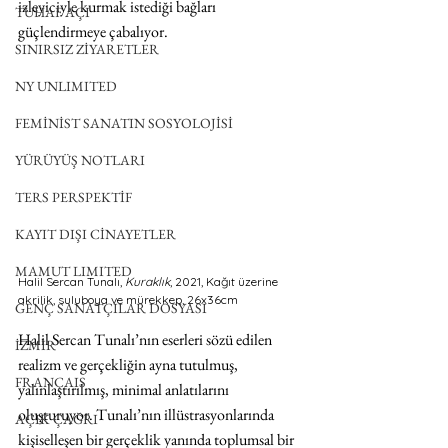
izleyiciyle kurmak istediği bağları 
TUHAF AÇI
güçlendirmeye çabalıyor.
SINIRSIZ ZİYARETLER
NY UNLIMITED
FEMİNİST SANATIN SOSYOLOJİSİ
YÜRÜYÜŞ NOTLARI
TERS PERSPEKTİF
KAYIT DIŞI CİNAYETLER
MAMUT LIMITED
Halil Sercan Tunalı, 
Kuraklık
, 2021, Kağıt üzerine 
akrilik, suluboya ve mürekkep, 26x36cm
GENÇ SANATÇILAR DOSYASI
Halil Sercan Tunalı’nın eserleri sözü edilen 
İZMİR
realizm ve gerçekliğin ayna tutulmuş, 
FRANÇAIS
yalınlaştırılmış, minimal anlatılarını 
oluşturuyor. Tunalı’nın illüstrasyonlarında 
AÇIK ÇAĞRI
kişiselleşen bir gerçeklik yanında toplumsal bir 