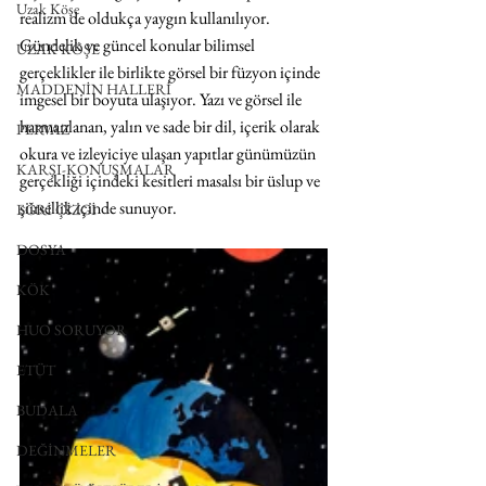
Uzak Köşe
realizm de oldukça yaygın kullanılıyor. 
Gündelik ve güncel konular bilimsel 
UZAK KÖŞE
gerçeklikler ile birlikte görsel bir füzyon içinde 
MADDENİN HALLERİ
imgesel bir boyuta ulaşıyor. Yazı ve görsel ile 
harmanlanan, yalın ve sade bir dil, içerik olarak 
PERVAZ
okura ve izleyiciye ulaşan yapıtlar günümüzün 
KARŞI-KONUŞMALAR
gerçekliği içindeki kesitleri masalsı bir üslup ve 
şiirsellik içinde sunuyor.
EĞRİ ÇİZGİ
DOSYA
KÖK
HUO SORUYOR
ETÜT
BUDALA
DEĞİNMELER