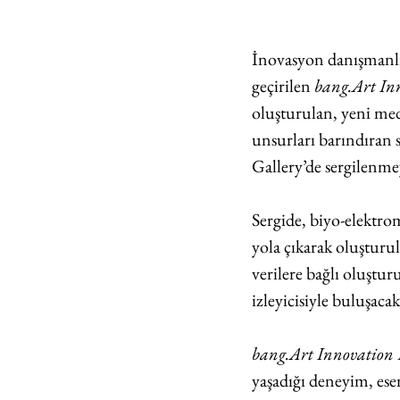
İnovasyon danışmanlığ
geçirilen 
bang.Art In
oluşturulan, yeni medy
unsurları barındıran
Gallery’de sergilenme
Sergide, biyo-elektro
yola çıkarak oluşturulm
verilere bağlı oluşturu
izleyicisiyle buluşacak
bang.Art Innovation 
yaşadığı deneyim, eser