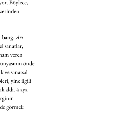
yor. Böylece, 
üzerinden 
n bang. 
Art 
l sanatlar, 
lham veren 
 dünyasının önde 
k ve sanatsal 
ri, yine ilgili 
 aldı. 4 aya 
erginin 
inde görmek 