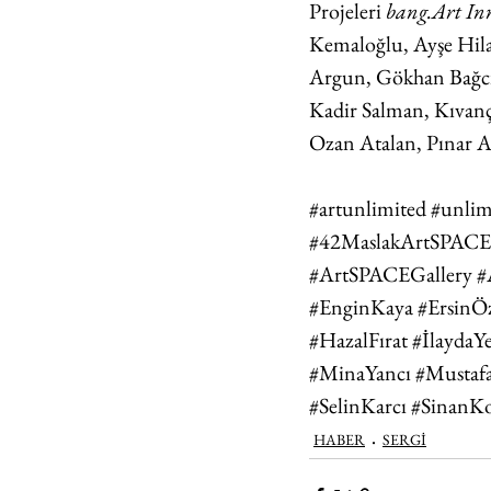
Projeleri 
bang.Art In
Kemaloğlu, Ayşe Hila
Argun, Gökhan Bağcıla
Kadir Salman, Kıvanç
Ozan Atalan, Pınar A
#artunlimited
#unlim
#42MaslakArtSPACE
#ArtSPACEGallery
#
#EnginKaya
#ErsinÖ
#HazalFırat
#İlaydaYe
#MinaYancı
#Mustafa
#SelinKarcı
#SinanKo
HABER
SERGİ