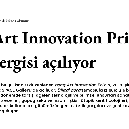
2 dakikada okunur
RAŞTIRMA
BİENAL
TASARIM
ÇALIŞMA
UNL
rt Innovation Pr
SİZLER
YEL TOZ PORTRELER
ON SORULUK SOHBETL
ergisi açılıyor
TEBUGÜN
XXY
ODAK: RESİM
KIVRIM
PARIS
bu yıl ikincisi düzenlenen 
bang.Art Innovation Prix
’in, 2018 yı
!SPACE Gallery’de açılıyor. 
Dijital aura
 temasıyla izleyiciyle 
SINIRSIZ ZİYARETLER
önemde tartışılagelen teknolojik ve bilimsel unsurları sanat
 eserler, yapay zeka ve insan ilişkisi, ütopik kent tipolojileri
rgular kullanarak, günümüzün yeni estetik yargıları ve yeni ka
orguluyor