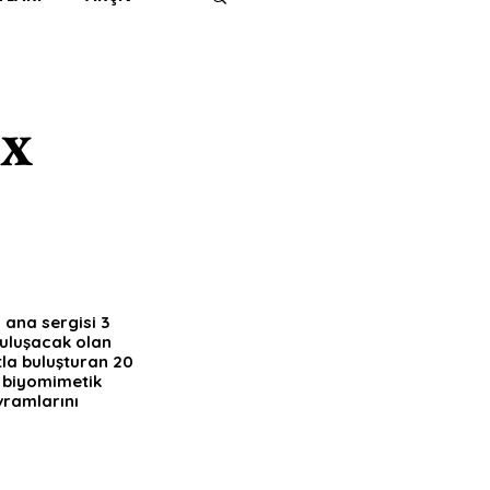
IMITED KIDS
KİTAP
ix
ER
500K
 UNLIMITED
lı ana sergisi 3 
buluşacak olan 
la buluşturan 20 
, biyomimetik 
vramlarını 