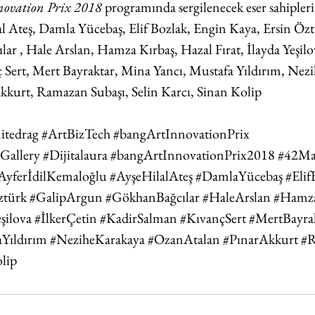
novation Prix 2018
 programında sergilenecek eser sahipleri;
l Ateş, Damla Yücebaş, Elif Bozlak, Engin Kaya, Ersin Özt
r , Hale Arslan, Hamza Kırbaş, Hazal Fırat, İlayda Yeşilov
 Sert, Mert Bayraktar, Mina Yancı, Mustafa Yıldırım, Nezi
kkurt, Ramazan Subaşı, Selin Karcı, Sinan Kolip
itedrag
#ArtBizTech
#bangArtInnovationPrix
Gallery
#Dijitalaura
#bangArtInnovationPrix2018
#42Ma
AyferİdilKemaloğlu
#AyşeHilalAteş
#DamlaYücebaş
#Elif
ztürk
#GalipArgun
#GökhanBağcılar
#HaleArslan
#Hamza
şilova
#İlkerÇetin
#KadirSalman
#KıvançSert
#MertBayra
Yıldırım
#NeziheKarakaya
#OzanAtalan
#PınarAkkurt
#R
lip