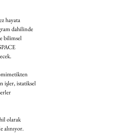
ez hayata 
gram dahilinde 
e bilimsel 
!SPACE 
ecek.
yomimetikten 
işler, istatiksel 
erler 
hil olarak 
e alınıyor. 