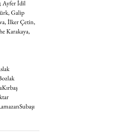
 Ayfer İdil 
ürk, Galip 
a, İlker Çetin, 
he Karakaya, 
slak
Bozlak
Kırbaş
ktar
amazanSubaşı