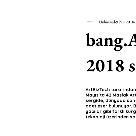
Unlimited
9 Nis 2018
EDEBİYAT
SİNEMA
A
bang.A
MİMARİ
MÜZİK
EGZER
2018 s
AK-SAYANLAR
#GEÇMİŞ
ArtBizTech tarafından 
Mayıs’ta 42 Maslak Art
AKS-ENDAZ
TUHAF AÇI
sergide, dünyada son d
adet eser bulunuyor. Bu
yapılar gibi farklı ku
teknoloji üzerinden s