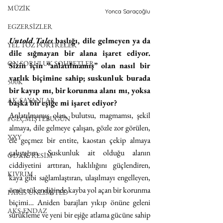
MÜZİK
Yonca Saraçoğlu
EGZERSİZLER
Untold Tales
 başlığı, dile gelmeyen ya da 
YEL TOZ PORTRELER
dile sığmayan bir alana işaret ediyor. 
ON SORULUK SOHBETLER
Sizin için “anlatılmamış” olan nasıl bir 
varlık biçimine sahip; suskunluk burada 
500K
bir kayıp mı, bir korunma alanı mı, yoksa 
AK-SAYANLAR
başka bir eşiğe mi işaret ediyor?
Anlatılmamış olan, bulutsu, magmamsı, şekil 
#GEÇMİŞTEBUGÜN
almaya, dile gelmeye çalışan, gözle zor görülen, 
XXY
ele geçmez bir entite, kaostan çekip almaya 
çalıştığım. Suskunluk ait olduğu alanın 
ODAK: RESİM
ciddiyetini arttıran, haklılığını güçlendiren, 
KIVRIM
kaya gibi sağlamlaştıran, ulaşılmayı engelleyen, 
ömür tükendiğinde kayba yol açan bir korunma 
PARIS UNLIMITED
biçimi… Aniden barajları yıkıp önüne geleni 
AKS-ENDAZ
sürükleme ve yeni bir eşiğe atlama gücüne sahip 