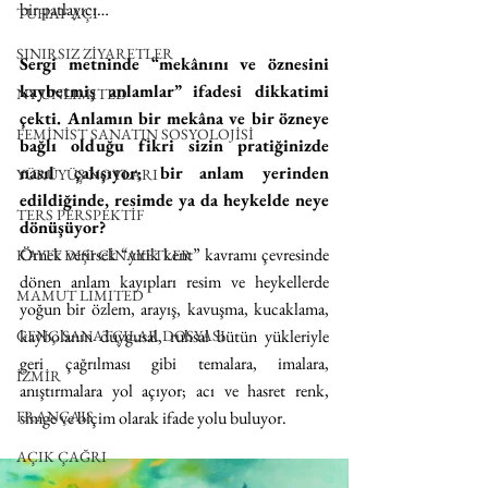
bir patlayıcı…
TUHAF AÇI
SINIRSIZ ZİYARETLER
Sergi metninde “mekânını ve öznesini 
kaybetmiş anlamlar” ifadesi dikkatimi 
NY UNLIMITED
çekti. Anlamın bir mekâna ve bir özneye 
FEMİNİST SANATIN SOSYOLOJİSİ
bağlı olduğu fikri sizin pratiğinizde 
nasıl çalışıyor; bir anlam yerinden 
YÜRÜYÜŞ NOTLARI
edildiğinde, resimde ya da heykelde neye 
TERS PERSPEKTİF
dönüşüyor?
Örnek verirsek “yitik kent” kavramı çevresinde 
KAYIT DIŞI CİNAYETLER
dönen anlam kayıpları resim ve heykellerde 
MAMUT LIMITED
yoğun bir özlem, arayış, kavuşma, kucaklama, 
kaybolanın duygusal, ruhsal bütün yükleriyle 
GENÇ SANATÇILAR DOSYASI
geri çağrılması gibi temalara, imalara, 
İZMİR
anıştırmalara yol açıyor; acı ve hasret renk, 
simge ve biçim olarak ifade yolu buluyor.
FRANÇAIS
AÇIK ÇAĞRI