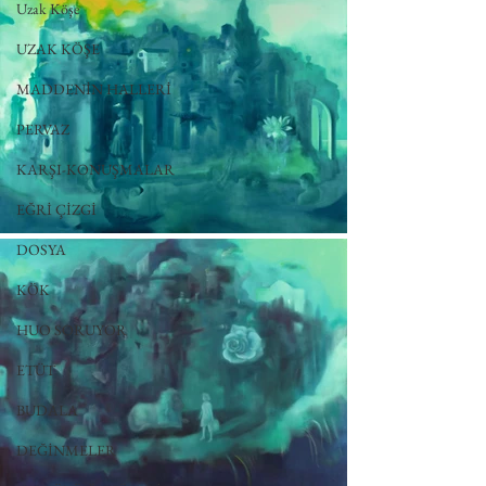
Uzak Köşe
UZAK KÖŞE
MADDENİN HALLERİ
PERVAZ
KARŞI-KONUŞMALAR
EĞRİ ÇİZGİ
DOSYA
KÖK
HUO SORUYOR
ETÜT
BUDALA
DEĞİNMELER