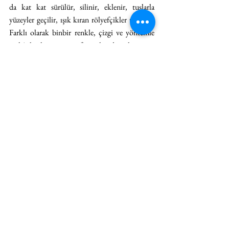
da kat kat sürülür, silinir, eklenir, tuşlarla 
yüzeyler geçilir, ışık kıran rölyefçikler türetir… 
Farklı olarak binbir renkle, çizgi ve yöntemle 
mekânlar kurar, atmosferini kendisi oluşturur. 
Geçmiş heykel sergimdeki imgelerin, ruhsal 
atmosferin resimlerdeki akraba kavramlarla 
buluşması ve tuşların, modlajın, hacimleme, 
leke kullanımı gibi yordamın, özelliklerin 
transferi ve çevirisi yoluyla, ille de iradi bir 
kararla değil sezgisel ve doğaçlama usullerle her 
iki medyum ortak bir dil ve dünya kurar, 
paslaşır. Sanırım bu sergide de olan bu.
Son olarak önceki sergilerinizle 
karşılaştırdığınızda 
Untold Tales
 sizin 
pratiğinizde nasıl bir kırılma ya da eşik 
oluşturuyor?
Untold Tales
 açık ara en çok kendimi, amacımı 