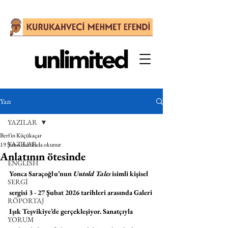
Yazı
YAZILAR
Berfin Küçükaçar
YAZILAR
19 Şub
4 dakikada okunur
Anlatının ötesinde
ENGLISH
Yonca Saraçoğlu’nun 
Untold Tales
 isimli kişisel 
SERGİ
sergisi 3 - 27 Şubat 2026 tarihleri arasında Galeri 
RÖPORTAJ
Işık Teşvikiye’de gerçekleşiyor. Sanatçıyla 
YORUM