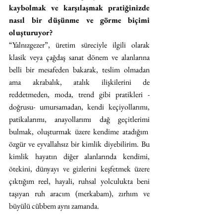
kaybolmak ve karşılaşmak pratiğinizde 
nasıl bir düşünme ve görme biçimi 
oluşturuyor?
“Yalnızgezer”, üretim süreciyle ilgili olarak 
klasik veya çağdaş sanat dönem ve alanlarına 
belli bir mesafeden bakarak, teslim olmadan 
ama akrabalık, atalık ilişkilerini de 
reddetmeden, moda, trend gibi pratikleri -
doğrusu- umursamadan, kendi keçiyollarımı, 
patikalarımı, anayollarımı dağ geçitlerimi 
bulmak, oluşturmak üzere kendime atadığım  
özgür ve eyvallahsız bir kimlik diyebilirim. Bu 
kimlik hayatın diğer alanlarında kendimi, 
ötekini, dünyayı ve gizlerini keşfetmek üzere 
çıktığım reel, hayali, ruhsal yolculukta beni 
taşıyan ruh aracım (merkabam), zırhım ve 
büyülü cübbem aynı zamanda.