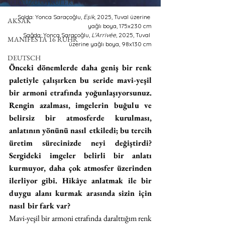
YERYÜZÜ ÖYKÜLERİ
Solda: Yonca Saraçoğlu, 
Eşik
, 2025, Tuval üzerine 
AKSAK
yağlı boya, 175x230 cm
Sağda: Yonca Saraçoğlu, 
L'Arrivée
, 2025, Tuval 
MANIFESTA 16 RUHR
üzerine yağlı boya, 98x130 cm
DEUTSCH
Önceki dönemlerde daha geniş bir renk 
paletiyle çalışırken bu seride mavi-yeşil 
bir armoni etrafında yoğunlaşıyorsunuz. 
Rengin azalması, imgelerin buğulu ve 
belirsiz bir atmosferde kurulması, 
anlatının yönünü nasıl etkiledi; bu tercih 
üretim sürecinizde neyi değiştirdi? 
Sergideki imgeler belirli bir anlatı 
kurmuyor, daha çok atmosfer üzerinden 
ilerliyor gibi. Hikâye anlatmak ile bir 
duygu alanı kurmak arasında sizin için 
nasıl bir fark var?
Mavi-yeşil bir armoni etrafında daralttığım renk 