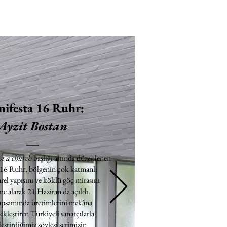
ifesta 16 Ruhr:
Ayzit Bostan
ot a church
başlığı altında düzenlenen
 16 Ruhr, bölgenin çok katmanlı
rel yapısını ve köklü göç mirasını
e alarak 21 Haziran'da açıldı.
apsamında üretimlerini mekâna
ekleştiren Türkiyeli sanatçılarla
eştirdiğimiz söyleşi serimizin