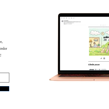
r,
imler
!