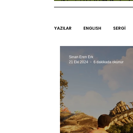
YAZILAR
ENGLISH
SERGİ
SİNEMA
ARAŞTIRMA
B
Sinan Eren Erk
21 Eki 2024
6 dakikada okunur
EGZERSİZLER
YEL TOZ POR
#GEÇMİŞTEBUGÜN
XXY
SINIRSIZ ZİYARETLER