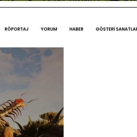
RÖPORTAJ
YORUM
HABER
GÖSTERİ SANATLA
İENAL
TASARIM
ÇALIŞMA
UNLIMITED KIDS
K
TRELER
ON SORULUK SOHBETLER
500K
AK-SAYA
ODAK: RESİM
KIVRIM
PARIS UNLIMITED
AKS-