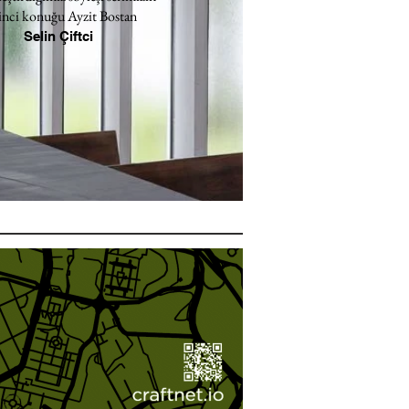
inci konuğu Ayzit Bostan
Selin Çiftci