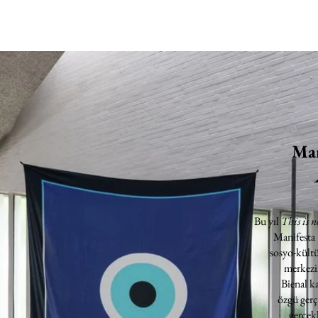
Man
Bu yıl
This is n
Manifesta
sosyo-kültü
merkezin
Bienal k
özgü gerç
gerçekl