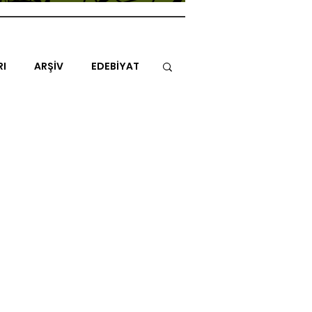
RI
ARŞİV
EDEBİYAT
İTAP
MİMARİ
MÜZİK
NLAR
ENDAZ
TUHAF AÇI