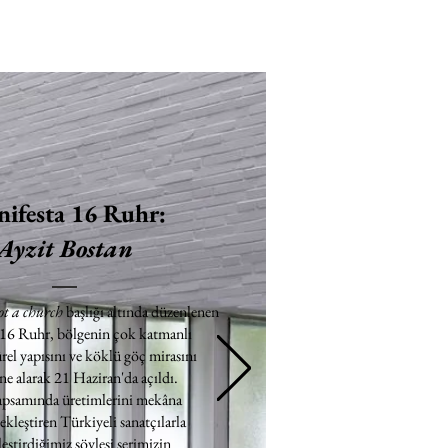
ifesta 16 Ruhr:
Ayzit Bostan
ot a church
başlığı altında düzenlenen
 16 Ruhr, bölgenin çok katmanlı
rel yapısını ve köklü göç mirasını
e alarak 21 Haziran'da açıldı.
apsamında üretimlerini mekâna
ekleştiren Türkiyeli sanatçılarla
eştirdiğimiz söyleşi serimizin