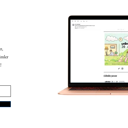
r,
imler
!