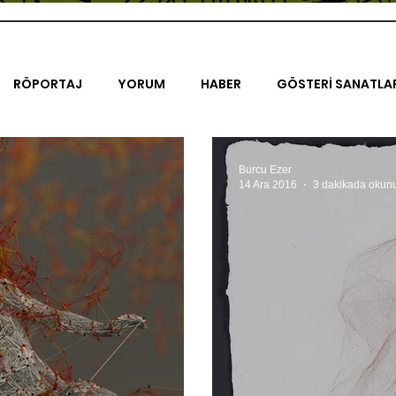
RÖPORTAJ
YORUM
HABER
GÖSTERİ SANATLA
İENAL
TASARIM
ÇALIŞMA
UNLIMITED KIDS
K
Burcu Ezer
14 Ara 2016
3 dakikada okun
TRELER
ON SORULUK SOHBETLER
500K
AK-SAYA
ODAK: RESİM
KIVRIM
PARIS UNLIMITED
AKS-