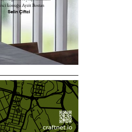
inci konuğu Ayzit Bostan
Selin Çiftci