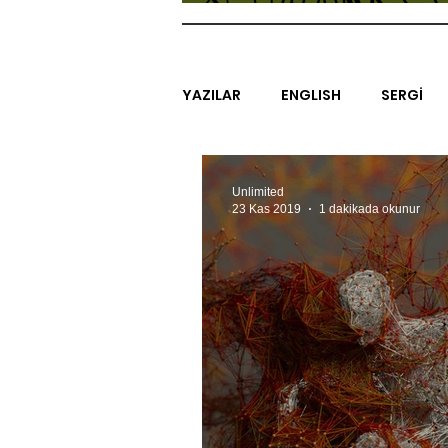
YAZILAR
ENGLISH
SERGİ
SİNEMA
ARAŞTIRMA
B
Unlimited
23 Kas 2019
1 dakikada okunur
EGZERSİZLER
YEL TOZ POR
#GEÇMİŞTEBUGÜN
XXY
SINIRSIZ ZİYARETLER