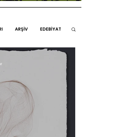
RI
ARŞİV
EDEBİYAT
İTAP
MİMARİ
MÜZİK
ur
NLAR
ENDAZ
TUHAF AÇI