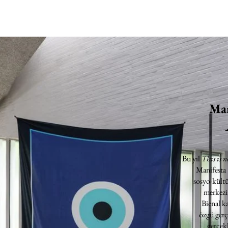
Man
Bu yıl
This is n
Manifesta
sosyo-kültü
merkezin
Bienal k
özgü gerç
gerçekl