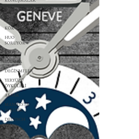
KONUŞMALAR
EĞRİ ÇİZGİ
DOSYA
KÖK
HUO
SORUYOR
ETÜT
BUDALA
DEĞİNMELER
YERYÜZÜ
ÖYKÜLERİ
AKSAK
MANIFESTA
16 RUHR
DEUTSCH