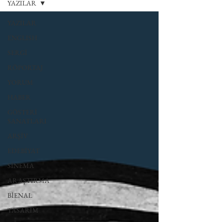
YAZILAR
YAZILAR
ENGLISH
SERGİ
RÖPORTAJ
YORUM
HABER
GÖSTERİ
SANATLARI
ARŞİV
EDEBİYAT
SİNEMA
ARAŞTIRMA
BİENAL
TASARIM