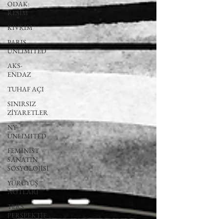
ODAK:
RESİM
KIVRIM
PARIS
UNLIMITED
AKS-
ENDAZ
TUHAF AÇI
SINIRSIZ
ZİYARETLER
NY
UNLIMITED
FEMİNİST
SANATIN
SOSYOLOJİSİ
YÜRÜYÜŞ
NOTLARI
TERS
PERSPEKTİF