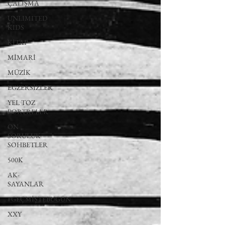
ÇALIŞMA
UNLIMITED
KIDS
KİTAP
MİMARİ
MÜZİK
EGZERSİZLER
YEL TOZ
PORTRELER
ON
SORULUK
SOHBETLER
500K
AK-
SAYANLAR
#GEÇMİŞTEBUGÜN
XXY