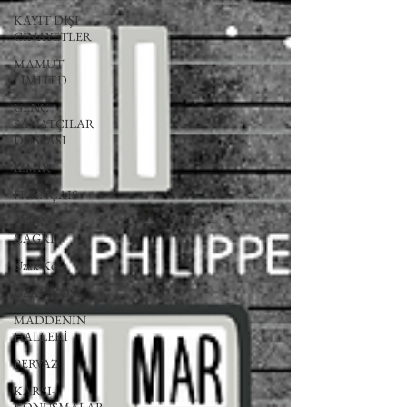
KAYIT DIŞI
CİNAYETLER
MAMUT
LIMITED
GENÇ
SANATÇILAR
DOSYASI
İZMİR
FRANÇAIS
AÇIK
ÇAĞRI
Uzak Köşe
UZAK KÖŞE
MADDENİN
HALLERİ
PERVAZ
KARŞI-