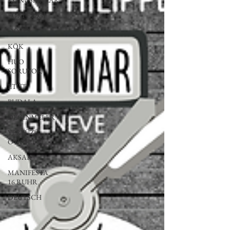
KONUŞMALAR
EĞRİ ÇİZGİ
DOSYA
KÖK
HUO
SORUYOR
ETÜT
BUDALA
DEĞİNMELER
YERYÜZÜ
ÖYKÜLERİ
AKSAK
MANIFESTA
16 RUHR
DEUTSCH