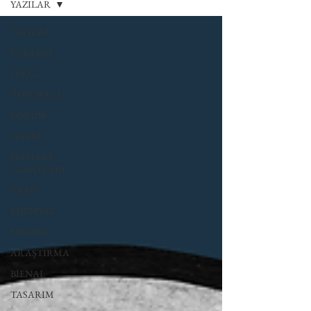
YAZILAR
YAZILAR
ENGLISH
SERGİ
RÖPORTAJ
YORUM
HABER
GÖSTERİ
SANATLARI
ARŞİV
EDEBİYAT
SİNEMA
ARAŞTIRMA
BİENAL
TASARIM