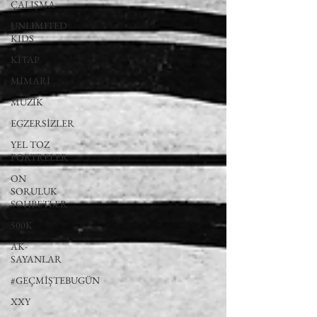
ÇALIŞMA
UNLIMITED
KIDS
KİTAP
MİMARİ
MÜZİK
EGZERSİZLER
YEL TOZ
PORTRELER
ON
SORULUK
SOHBETLER
500K
AK-
SAYANLAR
#GEÇMİŞTEBUGÜN
XXY