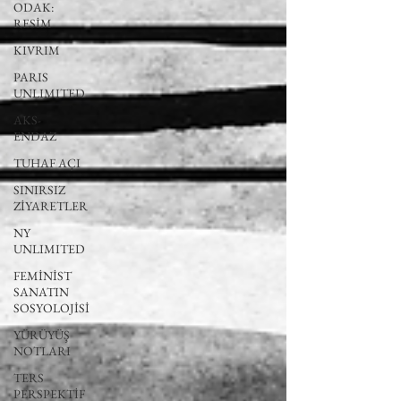
ODAK:
RESİM
KIVRIM
PARIS
UNLIMITED
AKS-
ENDAZ
TUHAF AÇI
SINIRSIZ
ZİYARETLER
NY
UNLIMITED
FEMİNİST
SANATIN
SOSYOLOJİSİ
YÜRÜYÜŞ
NOTLARI
TERS
PERSPEKTİF