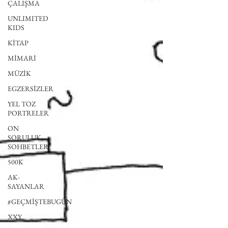
ÇALIŞMA
UNLIMITED
KIDS
KİTAP
MİMARİ
MÜZİK
EGZERSİZLER
YEL TOZ
PORTRELER
ON
SORULUK
SOHBETLER
500K
AK-
SAYANLAR
#GEÇMİŞTEBUGÜN
XXY