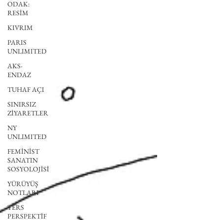
ODAK:
RESİM
KIVRIM
PARIS
UNLIMITED
AKS-
ENDAZ
TUHAF AÇI
SINIRSIZ
ZİYARETLER
NY
UNLIMITED
FEMİNİST
SANATIN
SOSYOLOJİSİ
YÜRÜYÜŞ
NOTLARI
TERS
PERSPEKTİF