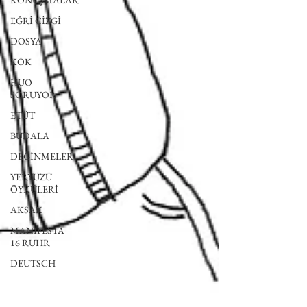
KONUŞMALAR
EĞRİ ÇİZGİ
DOSYA
KÖK
HUO
SORUYOR
ETÜT
BUDALA
DEĞİNMELER
YERYÜZÜ
ÖYKÜLERİ
AKSAK
MANIFESTA
16 RUHR
DEUTSCH