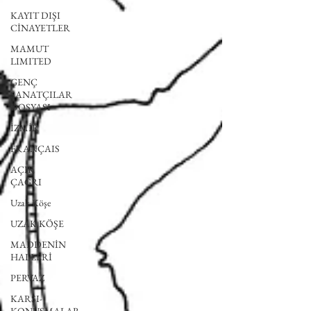
KAYIT DIŞI
CİNAYETLER
MAMUT
LIMITED
GENÇ
SANATÇILAR
DOSYASI
İZMİR
FRANÇAIS
AÇIK
ÇAĞRI
Uzak Köşe
UZAK KÖŞE
MADDENİN
HALLERİ
PERVAZ
KARŞI-