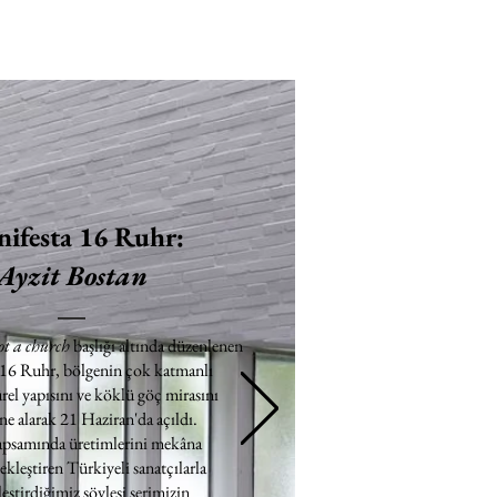
ifesta 16 Ruhr:
Ayzit Bostan
ot a church
başlığı altında düzenlenen
 16 Ruhr, bölgenin çok katmanlı
rel yapısını ve köklü göç mirasını
e alarak 21 Haziran'da açıldı.
apsamında üretimlerini mekâna
ekleştiren Türkiyeli sanatçılarla
eştirdiğimiz söyleşi serimizin