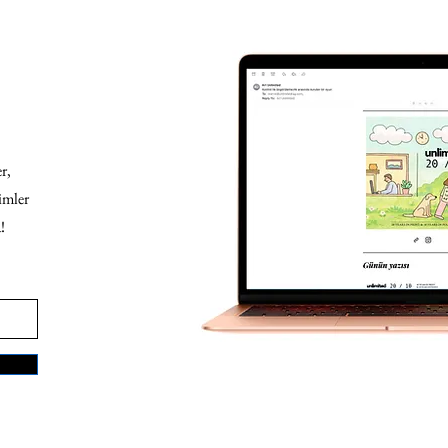
r,
imler
!