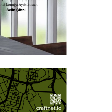
inci konuğu Ayzit Bostan
Selin Çiftci