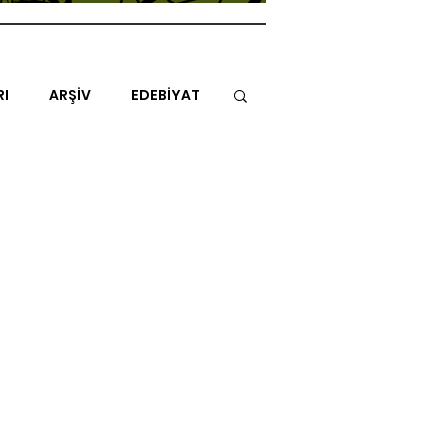
RI
ARŞİV
EDEBİYAT
İTAP
MİMARİ
MÜZİK
NLAR
ENDAZ
TUHAF AÇI