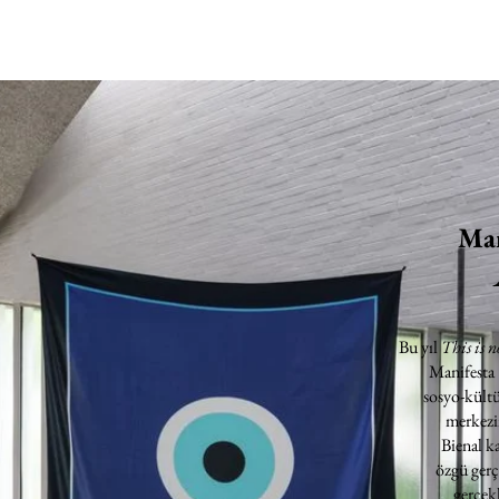
Man
Bu yıl
This is n
Manifesta
sosyo-kültü
merkezin
Bienal k
özgü gerç
gerçekl