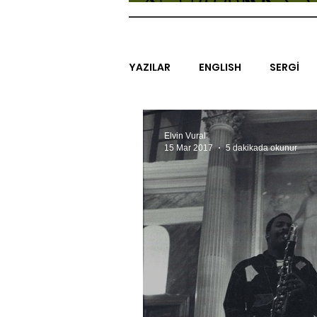
YAZILAR
ENGLISH
SERGİ
SİNEMA
ARAŞTIRMA
B
Elvin Vural
15 Mar 2017
5 dakikada okunur
EGZERSİZLER
YEL TOZ POR
#GEÇMİŞTEBUGÜN
XXY
SINIRSIZ ZİYARETLER