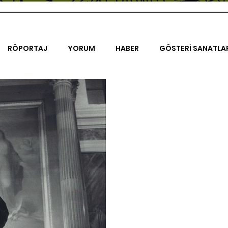
RÖPORTAJ
YORUM
HABER
GÖSTERİ SANATLA
İENAL
TASARIM
ÇALIŞMA
UNLIMITED KIDS
K
TRELER
ON SORULUK SOHBETLER
500K
AK-SAYA
ODAK: RESİM
KIVRIM
PARIS UNLIMITED
AKS-