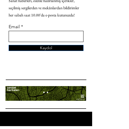
Sanat haberleri, özenle hazırlanmış içerikler,
seçilmiş sergilerden ve mekânlardan bildirimler
her sabah saat 10.00'da e-posta kutunuzda!
Email
Kaydol
ANA SAYFA