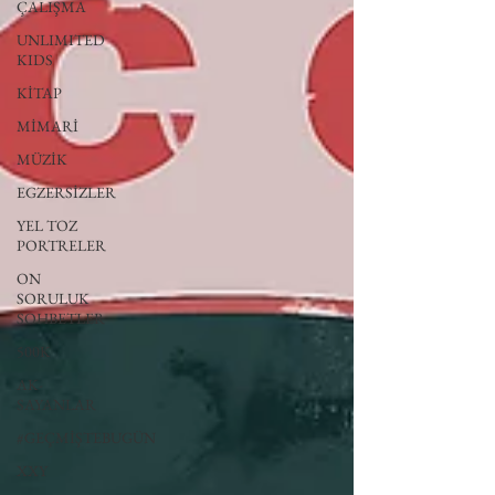
ÇALIŞMA
UNLIMITED
KIDS
KİTAP
MİMARİ
MÜZİK
EGZERSİZLER
YEL TOZ
PORTRELER
ON
SORULUK
SOHBETLER
500K
AK-
SAYANLAR
#GEÇMİŞTEBUGÜN
XXY