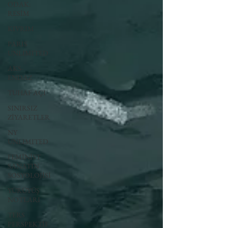
ODAK:
RESİM
KIVRIM
PARIS
UNLIMITED
AKS-
ENDAZ
TUHAF AÇI
SINIRSIZ
ZİYARETLER
NY
UNLIMITED
FEMİNİST
SANATIN
SOSYOLOJİSİ
YÜRÜYÜŞ
NOTLARI
TERS
PERSPEKTİF