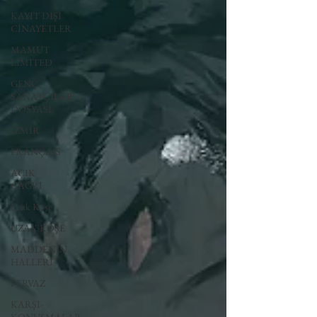
KAYIT DIŞI
CİNAYETLER
MAMUT
LIMITED
GENÇ
SANATÇILAR
DOSYASI
İZMİR
FRANÇAIS
AÇIK
ÇAĞRI
Uzak Köşe
UZAK KÖŞE
MADDENİN
HALLERİ
PERVAZ
KARŞI-