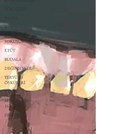
KONUŞMALAR
EĞRİ ÇİZGİ
DOSYA
KÖK
HUO
SORUYOR
ETÜT
BUDALA
DEĞİNMELER
YERYÜZÜ
ÖYKÜLERİ
AKSAK
MANIFESTA
16 RUHR
DEUTSCH