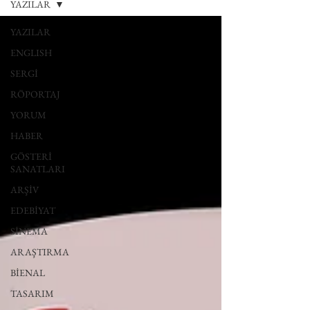
YAZILAR
YAZILAR
ENGLISH
SERGİ
RÖPORTAJ
YORUM
HABER
GÖSTERİ
SANATLARI
ARŞİV
EDEBİYAT
SİNEMA
ARAŞTIRMA
BİENAL
TASARIM