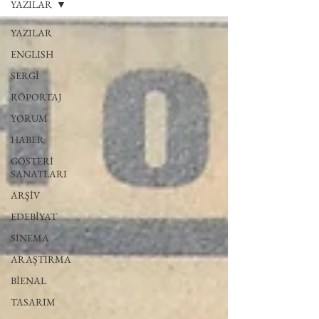
YAZILAR
YAZILAR
ENGLISH
SERGİ
RÖPORTAJ
YORUM
HABER
GÖSTERİ
SANATLARI
ARŞİV
EDEBİYAT
SİNEMA
ARAŞTIRMA
BİENAL
TASARIM