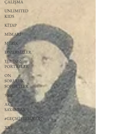
ÇALIŞMA
UNLIMITED
KIDS
KİTAP
MİMARİ
MÜZİK
EGZERSİZLER
YEL TOZ
PORTRELER
ON
SORULUK
SOHBETLER
500K
AK-
SAYANLAR
#GEÇMİŞTEBUGÜN
XXY