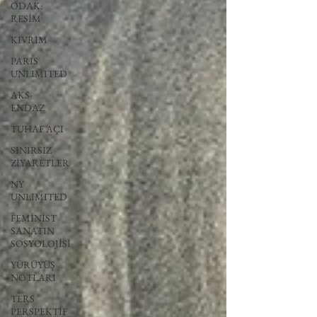
ODAK:
RESİM
KIVRIM
PARIS
UNLIMITED
AKS-
ENDAZ
TUHAF AÇI
SINIRSIZ
ZİYARETLER
NY
UNLIMITED
FEMİNİST
SANATIN
SOSYOLOJİSİ
YÜRÜYÜŞ
NOTLARI
TERS
PERSPEKTİF