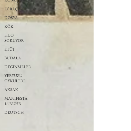
KONUŞMALAR
EĞRİ ÇİZGİ
DOSYA
KÖK
HUO
SORUYOR
ETÜT
BUDALA
DEĞİNMELER
YERYÜZÜ
ÖYKÜLERİ
AKSAK
MANIFESTA
16 RUHR
DEUTSCH