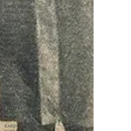
KAYIT DIŞI
CİNAYETLER
MAMUT
LIMITED
GENÇ
SANATÇILAR
DOSYASI
İZMİR
FRANÇAIS
AÇIK
ÇAĞRI
Uzak Köşe
UZAK KÖŞE
MADDENİN
HALLERİ
PERVAZ
KARŞI-