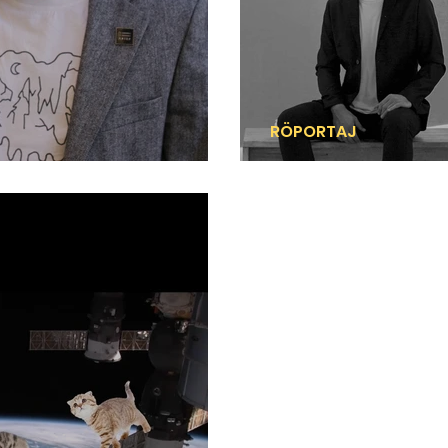
RÖPORTAJ
r V
Genç kuşak galerici