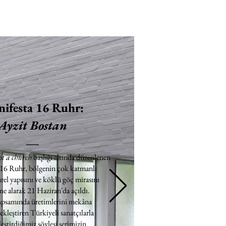
ifesta 16 Ruhr:
Ayzit Bostan
ot a church
başlığı altında düzenlenen
 16 Ruhr, bölgenin çok katmanlı
rel yapısını ve köklü göç mirasını
e alarak 21 Haziran'da açıldı.
apsamında üretimlerini mekâna
ekleştiren Türkiyeli sanatçılarla
eştirdiğimiz söyleşi serimizin