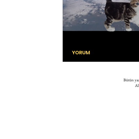
YORUM
Depremler çağı
Bütün yazı
Al