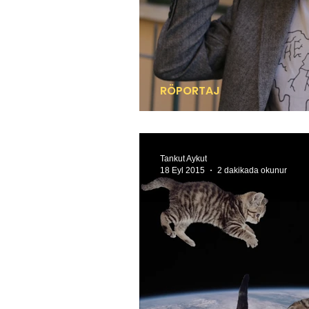
RÖPORTAJ
Genç kuşak galericile
Tankut Aykut
18 Eyl 2015
2 dakikada okunur