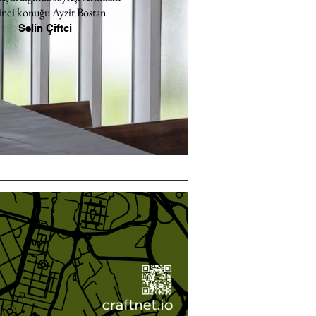
inci konuğu Ayzit Bostan
Selin Çiftci