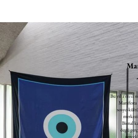
Man
Bu yıl
This is n
Manifesta
sosyo-kültü
merkezin
Bienal k
özgü gerç
gerçekl