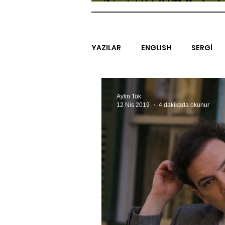
YAZILAR
ENGLISH
SERGİ
SİNEMA
ARAŞTIRMA
B
Aylin Tok
12 Nis 2019
4 dakikada okunur
EGZERSİZLER
YEL TOZ POR
#GEÇMİŞTEBUGÜN
XXY
SINIRSIZ ZİYARETLER