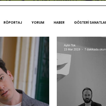
RÖPORTAJ
YORUM
HABER
GÖSTERİ SANATLA
İENAL
TASARIM
ÇALIŞMA
UNLIMITED KIDS
K
Aylin Tok
15 Mar 2019
7 dakikada okun
TRELER
ON SORULUK SOHBETLER
500K
AK-SAYA
ODAK: RESİM
KIVRIM
PARIS UNLIMITED
AKS-