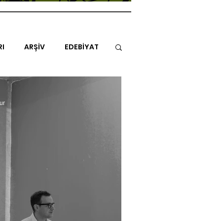
RI
ARŞİV
EDEBİYAT
İTAP
MİMARİ
MÜZİK
ur
NLAR
ENDAZ
TUHAF AÇI