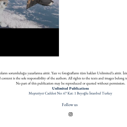
ların sorumluluğu yazarlarına aittir. Yazı ve fotoğrafların tüm hakları Unlimited’a aittir. İzi
l content is the sole responsibility of the authors. All rights to the texts and images belong
No part of this publication may be reproduced or quoted without permission.
Unlimited Publications
Meşrutiyet Caddesi No: 67 Kat: 1 Beyoğlu İstanbul Turkey
Follow us