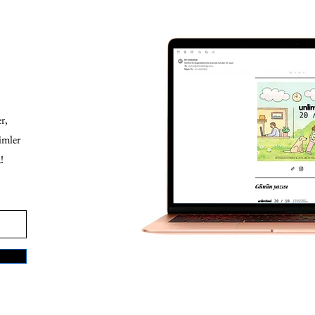
r,
imler
!