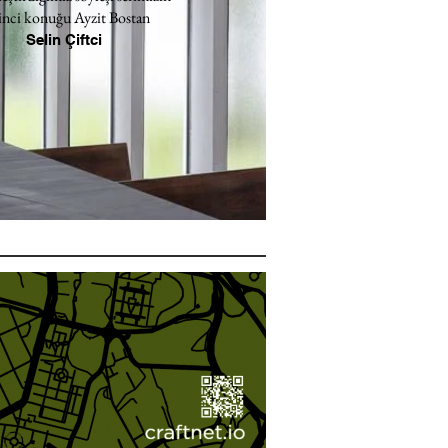
inci konuğu Ayzit Bostan
Selin Çiftci