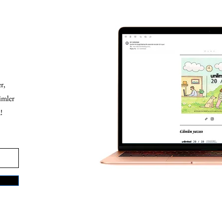
r,
imler
!