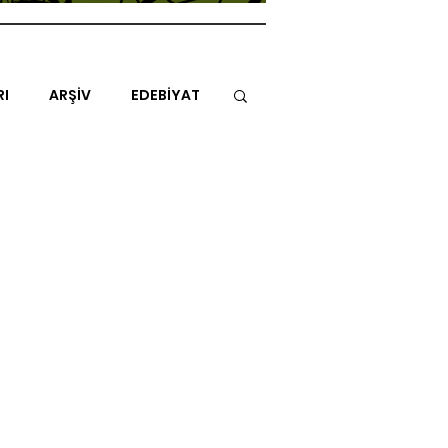
RI
ARŞİV
EDEBİYAT
İTAP
MİMARİ
MÜZİK
NLAR
ENDAZ
TUHAF AÇI