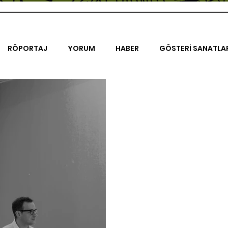
RÖPORTAJ
YORUM
HABER
GÖSTERİ SANATLA
İENAL
TASARIM
ÇALIŞMA
UNLIMITED KIDS
K
TRELER
ON SORULUK SOHBETLER
500K
AK-SAYA
ODAK: RESİM
KIVRIM
PARIS UNLIMITED
AKS-