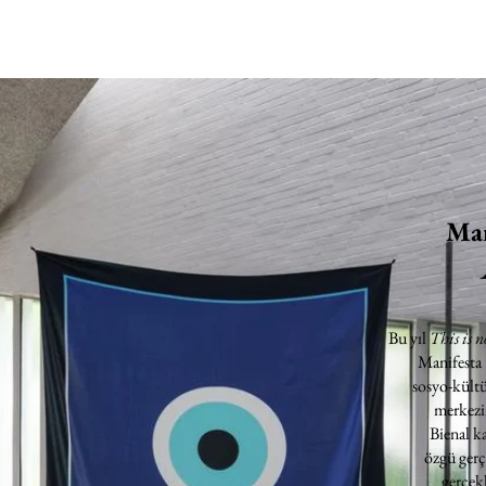
Man
Bu yıl
This is n
Manifesta
sosyo-kültü
merkezin
Bienal k
özgü gerç
gerçekl