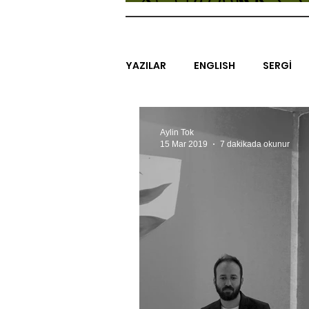
YAZILAR
ENGLISH
SERGİ
SİNEMA
ARAŞTIRMA
B
Aylin Tok
15 Mar 2019
7 dakikada okunur
EGZERSİZLER
YEL TOZ POR
#GEÇMİŞTEBUGÜN
XXY
SINIRSIZ ZİYARETLER