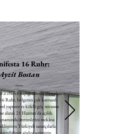
ifesta 16 Ruhr:
Ayzit Bostan
ot a church
başlığı altında düzenlenen
 16 Ruhr, bölgenin çok katmanlı
rel yapısını ve köklü göç mirasını
e alarak 21 Haziran'da açıldı.
apsamında üretimlerini mekâna
ekleştiren Türkiyeli sanatçılarla
eştirdiğimiz söyleşi serimizin