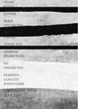
ODAK:
RESİM
KIVRIM
PARIS
UNLIMITED
AKS-
ENDAZ
TUHAF AÇI
SINIRSIZ
ZİYARETLER
NY
UNLIMITED
FEMİNİST
SANATIN
SOSYOLOJİSİ
YÜRÜYÜŞ
NOTLARI
TERS
PERSPEKTİF