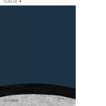
YAZILAR
YAZILAR
ENGLISH
SERGİ
RÖPORTAJ
YORUM
HABER
GÖSTERİ
SANATLARI
ARŞİV
EDEBİYAT
SİNEMA
ARAŞTIRMA
BİENAL
TASARIM