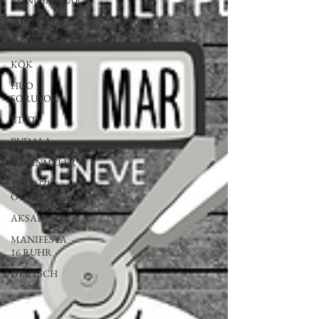
KONUŞMALAR
EĞRİ ÇİZGİ
DOSYA
KÖK
HUO
SORUYOR
ETÜT
BUDALA
DEĞİNMELER
YERYÜZÜ
ÖYKÜLERİ
AKSAK
MANIFESTA
16 RUHR
DEUTSCH