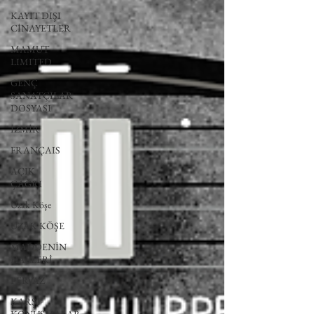
KAYIT DIŞI
CİNAYETLER
MAMUT
LIMITED
GENÇ
SANATÇILAR
DOSYASI
İZMİR
FRANÇAIS
AÇIK
ÇAĞRI
Uzak Köşe
UZAK KÖŞE
MADDENİN
HALLERİ
PERVAZ
KARŞI-