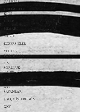
ÇALIŞMA
UNLIMITED
KIDS
KİTAP
MİMARİ
MÜZİK
EGZERSİZLER
YEL TOZ
PORTRELER
ON
SORULUK
SOHBETLER
500K
AK-
SAYANLAR
#GEÇMİŞTEBUGÜN
XXY