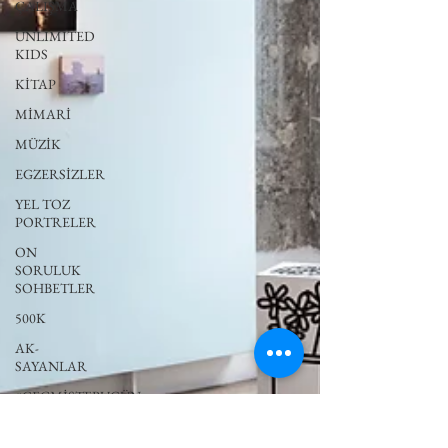
ÇALIŞMA
UNLIMITED
KIDS
KİTAP
MİMARİ
MÜZİK
EGZERSİZLER
YEL TOZ
PORTRELER
ON
SORULUK
SOHBETLER
500K
AK-
SAYANLAR
#GEÇMİŞTEBUGÜN
XXY