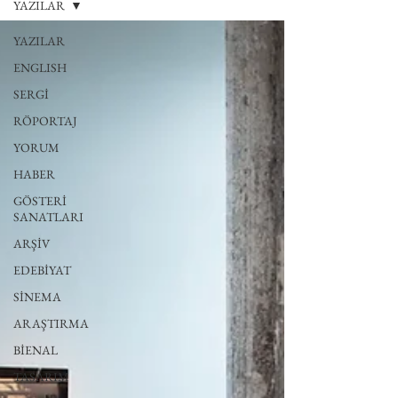
YAZILAR
YAZILAR
ENGLISH
SERGİ
RÖPORTAJ
YORUM
HABER
GÖSTERİ
SANATLARI
ARŞİV
EDEBİYAT
SİNEMA
ARAŞTIRMA
BİENAL
TASARIM