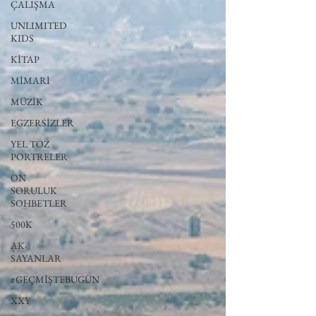
ÇALIŞMA
UNLIMITED
KIDS
KİTAP
MİMARİ
MÜZİK
EGZERSİZLER
YEL TOZ
PORTRELER
ON
SORULUK
SOHBETLER
500K
AK-
SAYANLAR
#GEÇMİŞTEBUGÜN
XXY