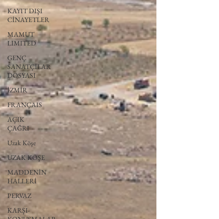
KAYIT DIŞI
CİNAYETLER
MAMUT
LIMITED
GENÇ
SANATÇILAR
DOSYASI
İZMİR
FRANÇAIS
AÇIK
ÇAĞRI
Uzak Köşe
UZAK KÖŞE
MADDENİN
HALLERİ
PERVAZ
KARŞI-