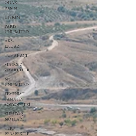
ODAK:
RESİM
KIVRIM
PARIS
UNLIMITED
AKS-
ENDAZ
TUHAF AÇI
SINIRSIZ
ZİYARETLER
NY
UNLIMITED
FEMİNİST
SANATIN
SOSYOLOJİSİ
YÜRÜYÜŞ
NOTLARI
TERS
PERSPEKTİF