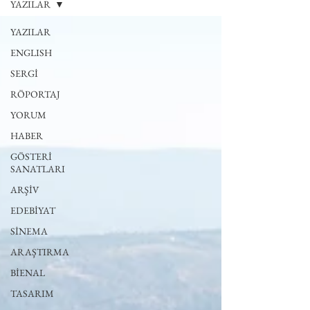
YAZILAR
YAZILAR
ENGLISH
SERGİ
RÖPORTAJ
YORUM
HABER
GÖSTERİ
SANATLARI
ARŞİV
EDEBİYAT
SİNEMA
ARAŞTIRMA
BİENAL
TASARIM