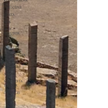
KONUŞMALAR
EĞRİ ÇİZGİ
DOSYA
KÖK
HUO
SORUYOR
ETÜT
BUDALA
DEĞİNMELER
YERYÜZÜ
ÖYKÜLERİ
AKSAK
MANIFESTA
16 RUHR
DEUTSCH