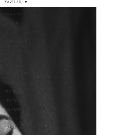
YAZILAR
YAZILAR
ENGLISH
SERGİ
RÖPORTAJ
YORUM
HABER
GÖSTERİ
SANATLARI
ARŞİV
EDEBİYAT
SİNEMA
ARAŞTIRMA
BİENAL
TASARIM