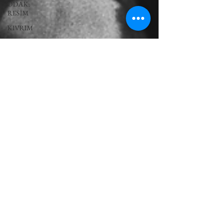
ODAK:
RESİM
KIVRIM
PARIS
UNLIMITED
AKS-
ENDAZ
TUHAF AÇI
SINIRSIZ
ZİYARETLER
NY
UNLIMITED
FEMİNİST
SANATIN
SOSYOLOJİSİ
YÜRÜYÜŞ
NOTLARI
TERS
PERSPEKTİF