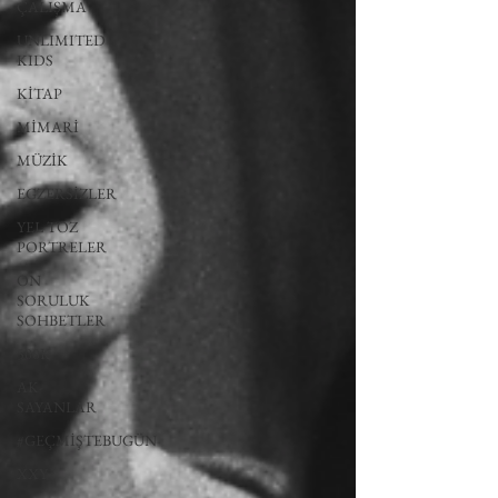
ÇALIŞMA
UNLIMITED
KIDS
KİTAP
MİMARİ
MÜZİK
EGZERSİZLER
YEL TOZ
PORTRELER
ON
SORULUK
SOHBETLER
500K
AK-
SAYANLAR
#GEÇMİŞTEBUGÜN
XXY