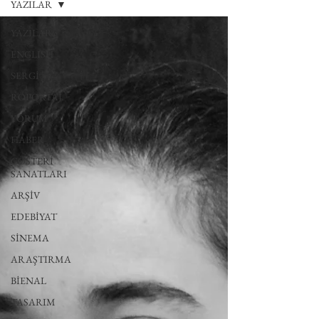
YAZILAR
YAZILAR
ENGLISH
SERGİ
RÖPORTAJ
YORUM
HABER
GÖSTERİ
SANATLARI
ARŞİV
EDEBİYAT
SİNEMA
ARAŞTIRMA
BİENAL
TASARIM