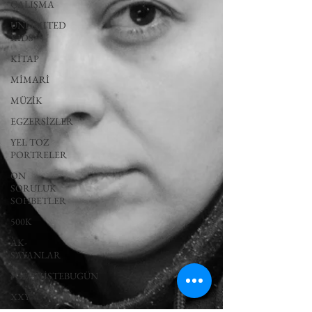
ÇALIŞMA
UNLIMITED
KIDS
KİTAP
MİMARİ
MÜZİK
EGZERSİZLER
YEL TOZ
PORTRELER
ON
SORULUK
SOHBETLER
500K
AK-
SAYANLAR
#GEÇMİŞTEBUGÜN
XXY