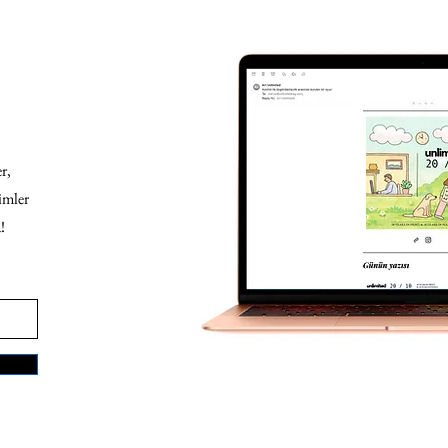
r,
imler
!