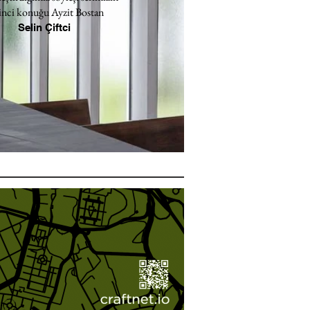
inci konuğu Ayzit Bostan
Selin Çiftci