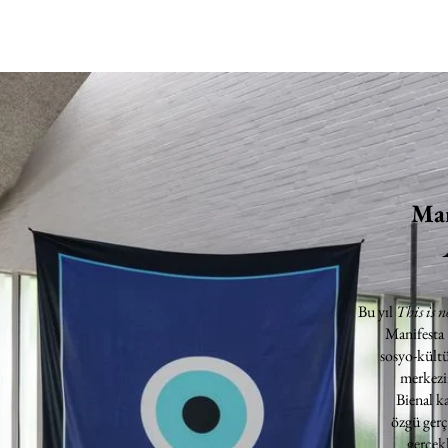
Man
Bu yıl
This is n
Manifesta
sosyo-kültü
merkezin
Bienal k
özgü gerç
gerçekl