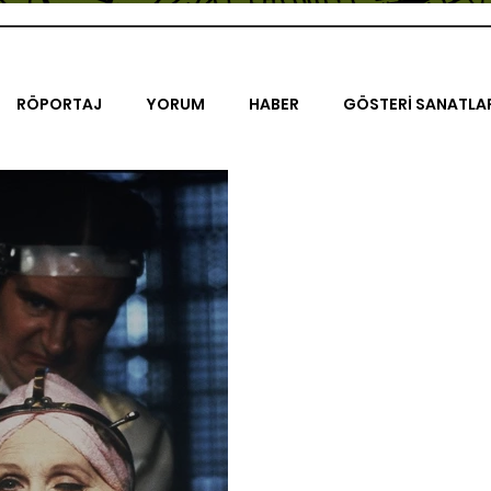
RÖPORTAJ
YORUM
HABER
GÖSTERİ SANATLA
İENAL
TASARIM
ÇALIŞMA
UNLIMITED KIDS
K
TRELER
ON SORULUK SOHBETLER
500K
AK-SAYA
ODAK: RESİM
KIVRIM
PARIS UNLIMITED
AKS-