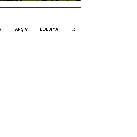
RI
ARŞİV
EDEBİYAT
İTAP
MİMARİ
MÜZİK
NLAR
ENDAZ
TUHAF AÇI