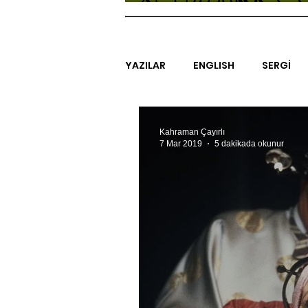
YAZILAR
ENGLISH
SERGİ
SİNEMA
ARAŞTIRMA
B
Kahraman Çayırlı
7 Mar 2019
5 dakikada okunur
EGZERSİZLER
YEL TOZ POR
#GEÇMİŞTEBUGÜN
XXY
SINIRSIZ ZİYARETLER