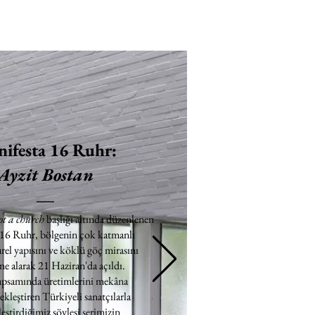
ifesta 16 Ruhr:
Ayzit Bostan
ot a church
başlığı altında düzenlenen
 16 Ruhr, bölgenin çok katmanlı
rel yapısını ve köklü göç mirasını
e alarak 21 Haziran'da açıldı.
apsamında üretimlerini mekâna
ekleştiren Türkiyeli sanatçılarla
eştirdiğimiz söyleşi serimizin