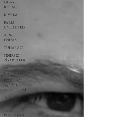
ODAK:
RESİM
KIVRIM
PARIS
UNLIMITED
AKS-
ENDAZ
TUHAF AÇI
SINIRSIZ
ZİYARETLER
NY
UNLIMITED
FEMİNİST
SANATIN
SOSYOLOJİSİ
YÜRÜYÜŞ
NOTLARI
TERS
PERSPEKTİF