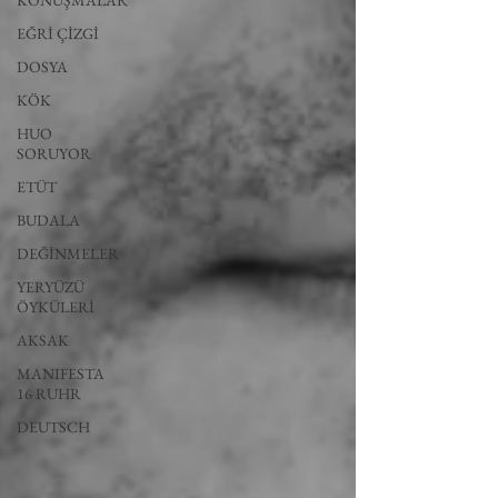
KONUŞMALAR
EĞRİ ÇİZGİ
DOSYA
KÖK
HUO
SORUYOR
ETÜT
BUDALA
DEĞİNMELER
YERYÜZÜ
ÖYKÜLERİ
AKSAK
MANIFESTA
16 RUHR
DEUTSCH