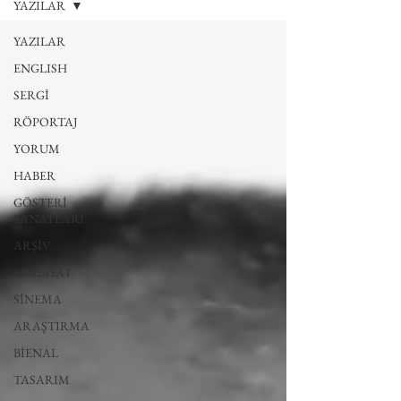
YAZILAR
YAZILAR
ENGLISH
SERGİ
RÖPORTAJ
YORUM
HABER
GÖSTERİ
SANATLARI
ARŞİV
EDEBİYAT
SİNEMA
ARAŞTIRMA
BİENAL
TASARIM