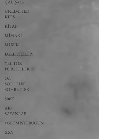
ÇALIŞMA
UNLIMITED
KIDS
KİTAP
MİMARİ
MÜZİK
EGZERSİZLER
YEL TOZ
PORTRELER
ON
SORULUK
SOHBETLER
500K
AK-
SAYANLAR
#GEÇMİŞTEBUGÜN
XXY