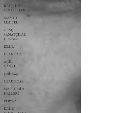
KAYIT DIŞI
CİNAYETLER
MAMUT
LIMITED
GENÇ
SANATÇILAR
DOSYASI
İZMİR
FRANÇAIS
AÇIK
ÇAĞRI
Uzak Köşe
UZAK KÖŞE
MADDENİN
HALLERİ
PERVAZ
KARŞI-