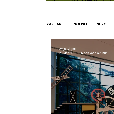
YAZILAR
ENGLISH
SERGİ
SİNEMA
ARAŞTIRMA
B
Ayça Göçmen
21 Mar 2019
6 dakikada okunur
EGZERSİZLER
YEL TOZ POR
#GEÇMİŞTEBUGÜN
XXY
SINIRSIZ ZİYARETLER