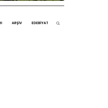
RI
ARŞİV
EDEBİYAT
İTAP
MİMARİ
MÜZİK
NLAR
ENDAZ
TUHAF AÇI