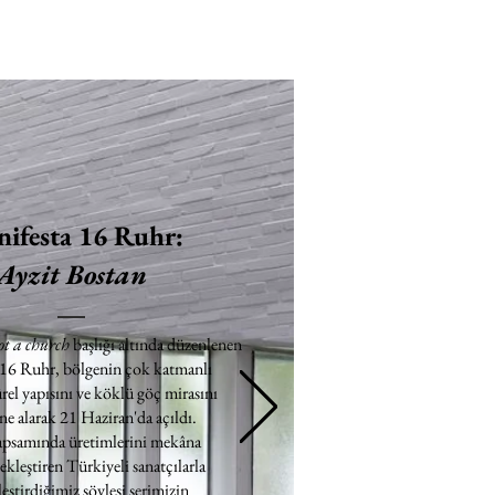
ifesta 16 Ruhr:
Ayzit Bostan
ot a church
başlığı altında düzenlenen
 16 Ruhr, bölgenin çok katmanlı
rel yapısını ve köklü göç mirasını
e alarak 21 Haziran'da açıldı.
apsamında üretimlerini mekâna
ekleştiren Türkiyeli sanatçılarla
eştirdiğimiz söyleşi serimizin