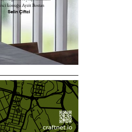
inci konuğu Ayzit Bostan
Selin Çiftci