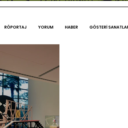
RÖPORTAJ
YORUM
HABER
GÖSTERİ SANATLA
İENAL
TASARIM
ÇALIŞMA
UNLIMITED KIDS
K
TRELER
ON SORULUK SOHBETLER
500K
AK-SAYA
ODAK: RESİM
KIVRIM
PARIS UNLIMITED
AKS-