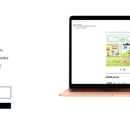
r,
imler
!