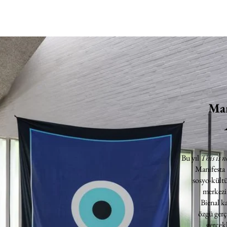
Man
Bu yıl
This is n
Manifesta
sosyo-kültü
merkezin
Bienal k
özgü gerç
gerçekl