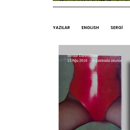
YAZILAR
ENGLISH
SERGİ
SİNEMA
ARAŞTIRMA
B
Serdar Darendeliler
13 Ağu 2018
6 dakikada okunur
EGZERSİZLER
YEL TOZ POR
#GEÇMİŞTEBUGÜN
XXY
SINIRSIZ ZİYARETLER