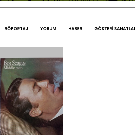
RÖPORTAJ
YORUM
HABER
GÖSTERİ SANATLA
İENAL
TASARIM
ÇALIŞMA
UNLIMITED KIDS
K
TRELER
ON SORULUK SOHBETLER
500K
AK-SAYA
ODAK: RESİM
KIVRIM
PARIS UNLIMITED
AKS-