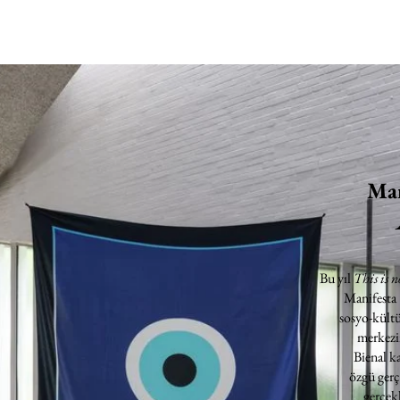
Man
Bu yıl
This is n
Manifesta
sosyo-kültü
merkezin
Bienal k
özgü gerç
gerçekl