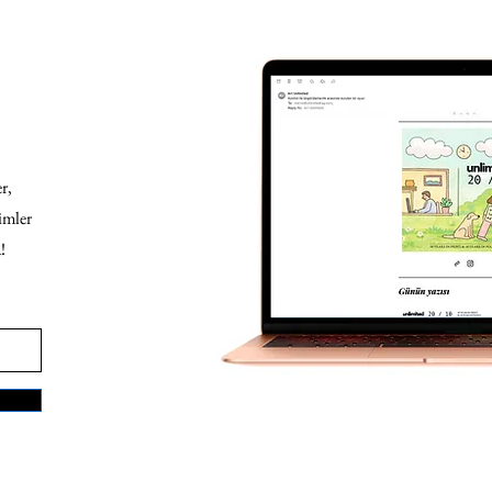
r,
imler
!