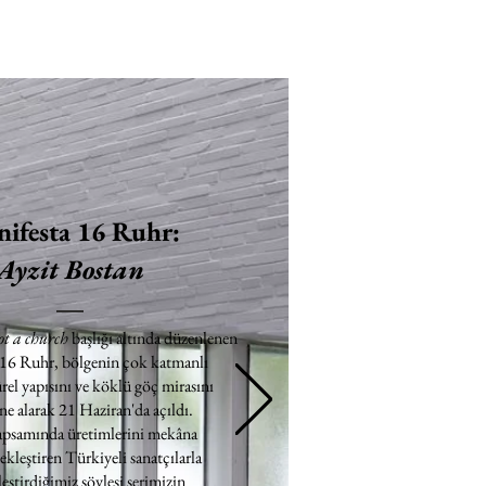
ifesta 16 Ruhr:
Ayzit Bostan
ot a church
başlığı altında düzenlenen
 16 Ruhr, bölgenin çok katmanlı
rel yapısını ve köklü göç mirasını
e alarak 21 Haziran'da açıldı.
apsamında üretimlerini mekâna
ekleştiren Türkiyeli sanatçılarla
eştirdiğimiz söyleşi serimizin