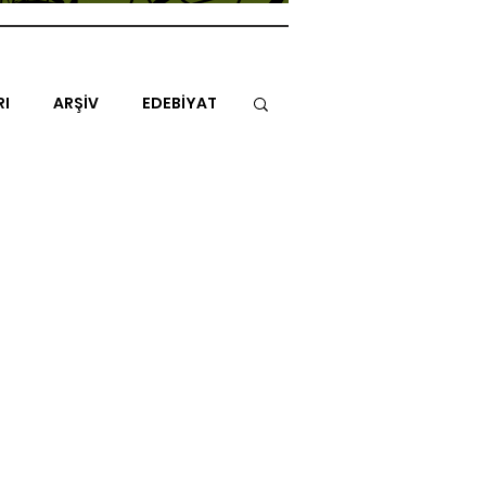
RI
ARŞİV
EDEBİYAT
İTAP
MİMARİ
MÜZİK
NLAR
ENDAZ
TUHAF AÇI