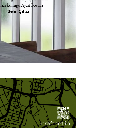
inci konuğu Ayzit Bostan
Selin Çiftci