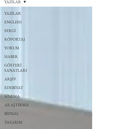
YAZILAR
YAZILAR
ENGLISH
SERGİ
RÖPORTAJ
YORUM
HABER
GÖSTERİ
SANATLARI
ARŞİV
EDEBİYAT
SİNEMA
ARAŞTIRMA
BİENAL
TASARIM