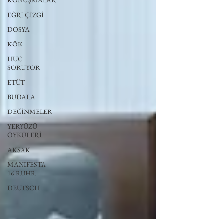
KONUŞMALAR
EĞRİ ÇİZGİ
DOSYA
KÖK
HUO
SORUYOR
ETÜT
BUDALA
DEĞİNMELER
YERYÜZÜ
ÖYKÜLERİ
AKSAK
MANIFESTA
16 RUHR
DEUTSCH