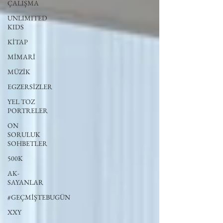
ÇALIŞMA
UNLIMITED
KIDS
KİTAP
MİMARİ
MÜZİK
EGZERSİZLER
YEL TOZ
PORTRELER
ON
SORULUK
SOHBETLER
500K
AK-
SAYANLAR
#GEÇMİŞTEBUGÜN
XXY