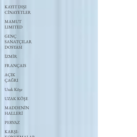
KAYIT DIŞI
CİNAYETLER
MAMUT
LIMITED
GENÇ
SANATÇILAR
DOSYASI
İZMİR
FRANÇAIS
AÇIK
ÇAĞRI
Uzak Köşe
UZAK KÖŞE
MADDENİN
HALLERİ
PERVAZ
KARŞI-