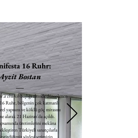
ifesta 16 Ruhr:
Ayzit Bostan
ot a church
başlığı altında düzenlenen
 16 Ruhr, bölgenin çok katmanlı
rel yapısını ve köklü göç mirasını
e alarak 21 Haziran'da açıldı.
apsamında üretimlerini mekâna
ekleştiren Türkiyeli sanatçılarla
eştirdiğimiz söyleşi serimizin