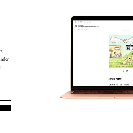
r,
imler
!