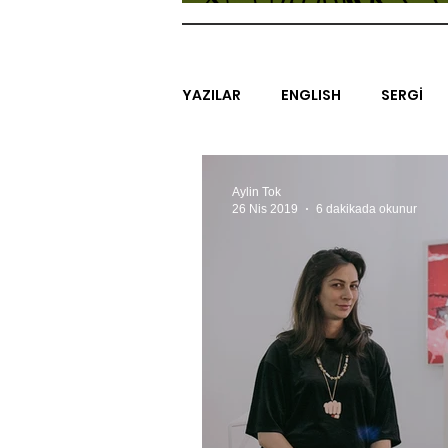
YAZILAR
ENGLISH
SERGİ
SİNEMA
ARAŞTIRMA
B
Aylin Tok
26 Nis 2019
6 dakikada okunur
EGZERSİZLER
YEL TOZ POR
#GEÇMİŞTEBUGÜN
XXY
SINIRSIZ ZİYARETLER