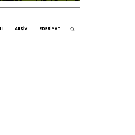
RI
ARŞİV
EDEBİYAT
İTAP
MİMARİ
MÜZİK
NLAR
ENDAZ
TUHAF AÇI