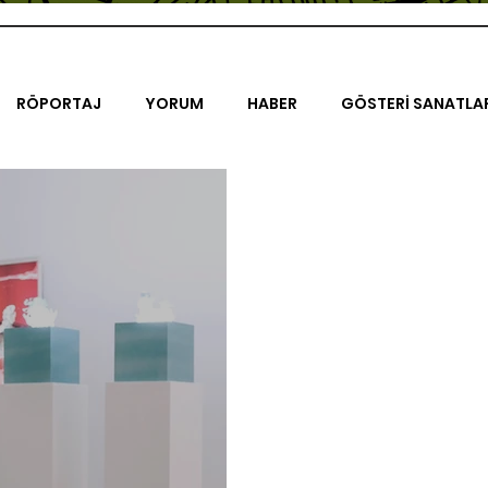
RÖPORTAJ
YORUM
HABER
GÖSTERİ SANATLA
İENAL
TASARIM
ÇALIŞMA
UNLIMITED KIDS
K
TRELER
ON SORULUK SOHBETLER
500K
AK-SAYA
ODAK: RESİM
KIVRIM
PARIS UNLIMITED
AKS-