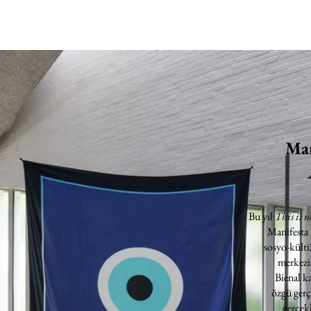
Man
Bu yıl
This is n
Manifesta
sosyo-kültü
merkezin
Bienal k
özgü gerç
gerçekl