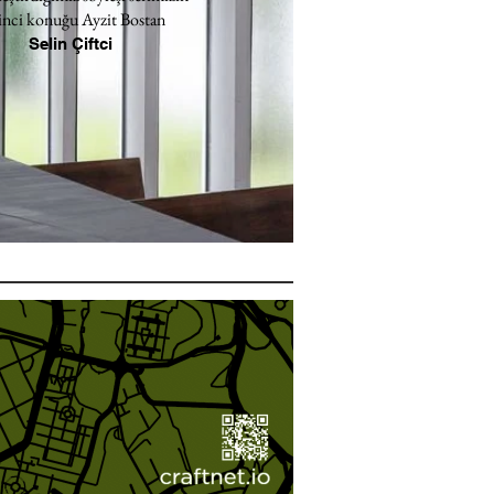
inci konuğu Ayzit Bostan
Selin Çiftci