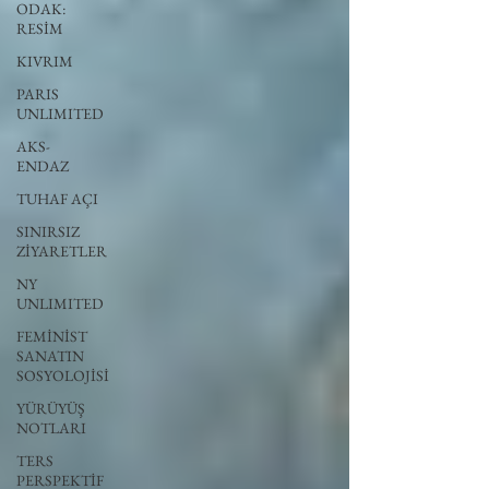
ODAK:
RESİM
KIVRIM
PARIS
UNLIMITED
AKS-
ENDAZ
TUHAF AÇI
SINIRSIZ
ZİYARETLER
NY
UNLIMITED
FEMİNİST
SANATIN
SOSYOLOJİSİ
YÜRÜYÜŞ
NOTLARI
TERS
PERSPEKTİF