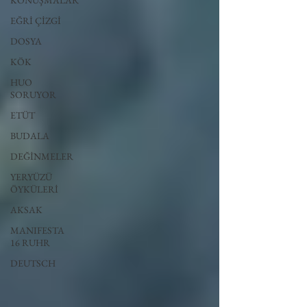
KONUŞMALAR
EĞRİ ÇİZGİ
DOSYA
KÖK
HUO
SORUYOR
ETÜT
BUDALA
DEĞİNMELER
YERYÜZÜ
ÖYKÜLERİ
AKSAK
MANIFESTA
16 RUHR
DEUTSCH