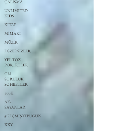
ÇALIŞMA
UNLIMITED
KIDS
KİTAP
MİMARİ
MÜZİK
EGZERSİZLER
YEL TOZ
PORTRELER
ON
SORULUK
SOHBETLER
500K
AK-
SAYANLAR
#GEÇMİŞTEBUGÜN
XXY