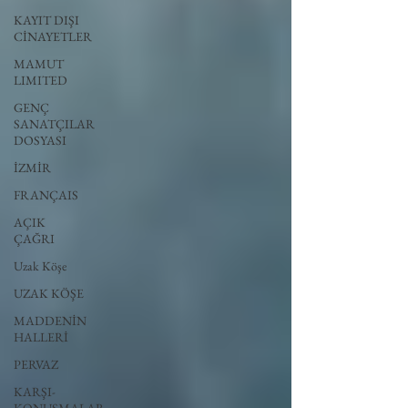
KAYIT DIŞI
CİNAYETLER
MAMUT
LIMITED
GENÇ
SANATÇILAR
DOSYASI
İZMİR
FRANÇAIS
AÇIK
ÇAĞRI
Uzak Köşe
UZAK KÖŞE
MADDENİN
HALLERİ
PERVAZ
KARŞI-