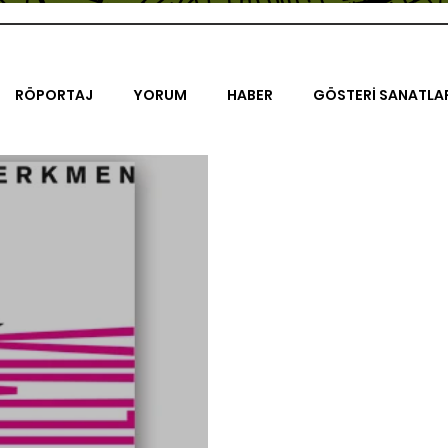
RÖPORTAJ
YORUM
HABER
GÖSTERİ SANATLA
İENAL
TASARIM
ÇALIŞMA
UNLIMITED KIDS
K
TRELER
ON SORULUK SOHBETLER
500K
AK-SAYA
ODAK: RESİM
KIVRIM
PARIS UNLIMITED
AKS-