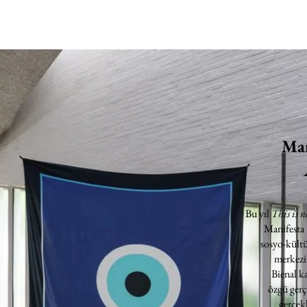
Man
Bu yıl
This is n
Manifesta
sosyo-kültü
merkezin
Bienal k
özgü gerç
gerçekl