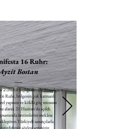
ifesta 16 Ruhr:
Ayzit Bostan
ot a church
başlığı altında düzenlenen
 16 Ruhr, bölgenin çok katmanlı
rel yapısını ve köklü göç mirasını
e alarak 21 Haziran'da açıldı.
apsamında üretimlerini mekâna
ekleştiren Türkiyeli sanatçılarla
eştirdiğimiz söyleşi serimizin