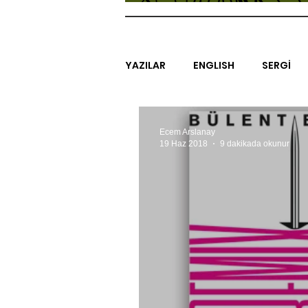
YAZILAR
ENGLISH
SERGİ
SİNEMA
ARAŞTIRMA
B
Ecem Arslanay
19 Haz 2018
9 dakikada okunur
EGZERSİZLER
YEL TOZ POR
#GEÇMİŞTEBUGÜN
XXY
SINIRSIZ ZİYARETLER