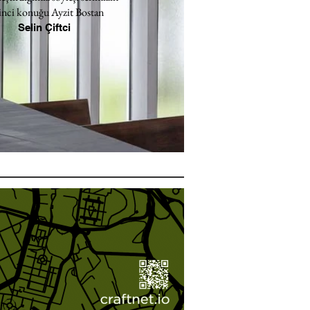
inci konuğu Ayzit Bostan
Selin Çiftci