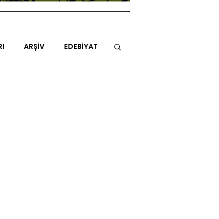
RI
ARŞİV
EDEBİYAT
İTAP
MİMARİ
MÜZİK
NLAR
ENDAZ
TUHAF AÇI