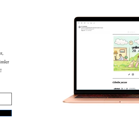
r,
imler
!