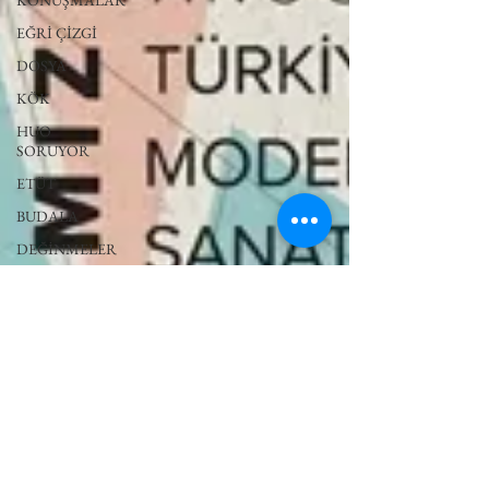
KONUŞMALAR
EĞRİ ÇİZGİ
DOSYA
KÖK
HUO
SORUYOR
ETÜT
BUDALA
DEĞİNMELER
YERYÜZÜ
ÖYKÜLERİ
AKSAK
MANIFESTA
16 RUHR
DEUTSCH