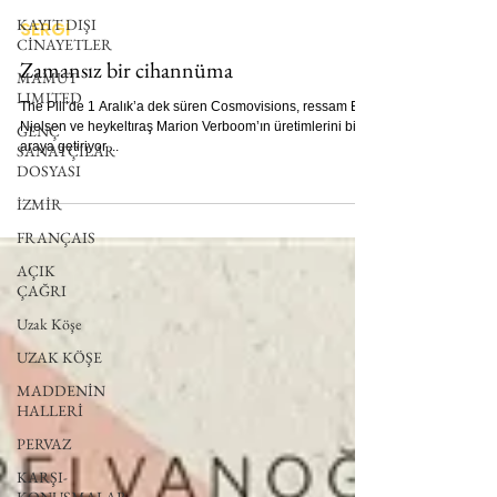
KAYIT DIŞI
Ecem Arslanay
16 Kas 2018
8 dakikada okunur
CİNAYETLER
SERGİ
MAMUT
LIMITED
Zamansız bir cihannüma
GENÇ
SANATÇILAR
The Pill’de 1 Aralık’a dek süren Cosmovisions, ressam Eva
DOSYASI
Nielsen ve heykeltıraş Marion Verboom’ın üretimlerini bir
araya getiriyor....
İZMİR
FRANÇAIS
AÇIK
ÇAĞRI
Uzak Köşe
UZAK KÖŞE
MADDENİN
HALLERİ
PERVAZ
KARŞI-