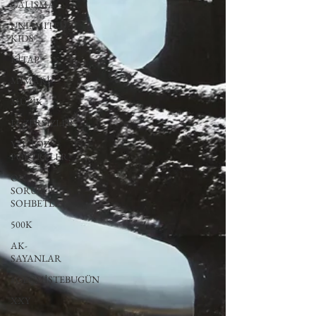
ÇALIŞMA
UNLIMITED
KIDS
KİTAP
MİMARİ
MÜZİK
EGZERSİZLER
YEL TOZ
PORTRELER
ON
SORULUK
SOHBETLER
500K
AK-
SAYANLAR
#GEÇMİŞTEBUGÜN
XXY