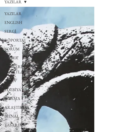
YAZILAR
YAZILAR
ENGLISH
SERGİ
RÖPORTAJ
YORUM
HABER
GÖSTERİ
SANATLARI
ARŞİV
EDEBİYAT
SİNEMA
ARAŞTIRMA
BİENAL
TASARIM