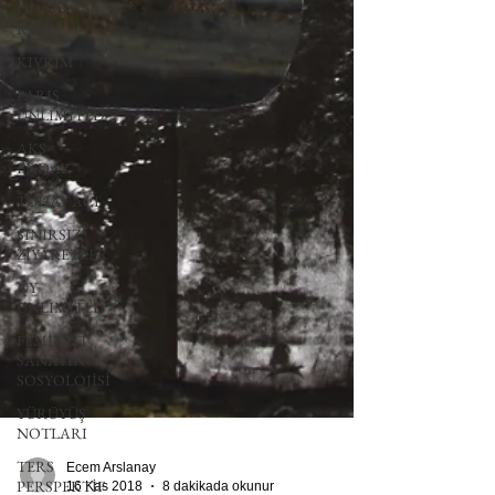
ODAK:
RESİM
KIVRIM
PARIS
UNLIMITED
AKS-
ENDAZ
TUHAF AÇI
SINIRSIZ
ZİYARETLER
NY
UNLIMITED
FEMİNİST
SANATIN
SOSYOLOJİSİ
YÜRÜYÜŞ
NOTLARI
TERS
PERSPEKTİF