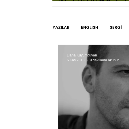
YAZILAR
ENGLISH
SERGİ
SİNEMA
ARAŞTIRMA
B
Liana Kuyumcuyan
6 Kas 2018
9 dakikada okunur
EGZERSİZLER
YEL TOZ POR
#GEÇMİŞTEBUGÜN
XXY
SINIRSIZ ZİYARETLER