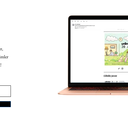
r,
imler
!