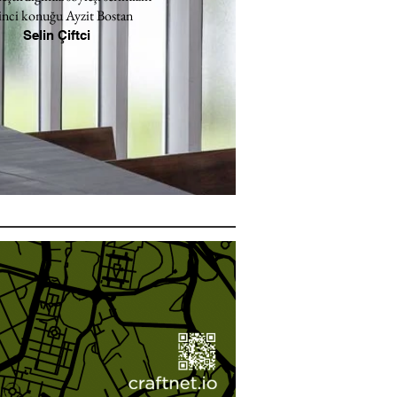
inci konuğu Ayzit Bostan
Selin Çiftci