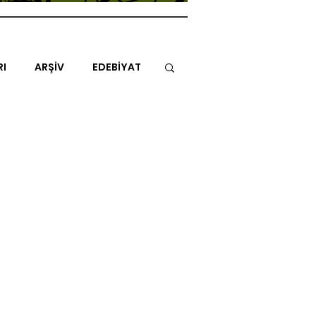
RI
ARŞİV
EDEBİYAT
İTAP
MİMARİ
MÜZİK
NLAR
ENDAZ
TUHAF AÇI