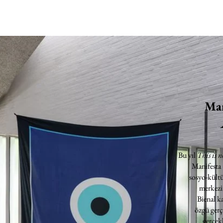
Man
Bu yıl
This is n
Manifesta
sosyo-kültü
merkezin
Bienal k
özgü gerç
gerçekl