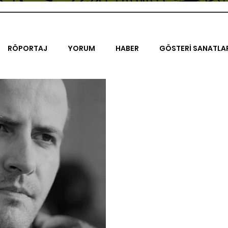
RÖPORTAJ
YORUM
HABER
GÖSTERİ SANATLA
İENAL
TASARIM
ÇALIŞMA
UNLIMITED KIDS
K
TRELER
ON SORULUK SOHBETLER
500K
AK-SAYA
ODAK: RESİM
KIVRIM
PARIS UNLIMITED
AKS-