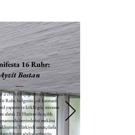
ifesta 16 Ruhr:
Ayzit Bostan
ot a church
başlığı altında düzenlenen
 16 Ruhr, bölgenin çok katmanlı
rel yapısını ve köklü göç mirasını
e alarak 21 Haziran'da açıldı.
apsamında üretimlerini mekâna
ekleştiren Türkiyeli sanatçılarla
eştirdiğimiz söyleşi serimizin