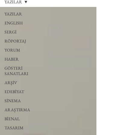
YAZILAR
YAZILAR
ENGLISH
SERGİ
RÖPORTAJ
YORUM
HABER
GÖSTERİ
SANATLARI
ARŞİV
EDEBİYAT
SİNEMA
ARAŞTIRMA
BİENAL
TASARIM