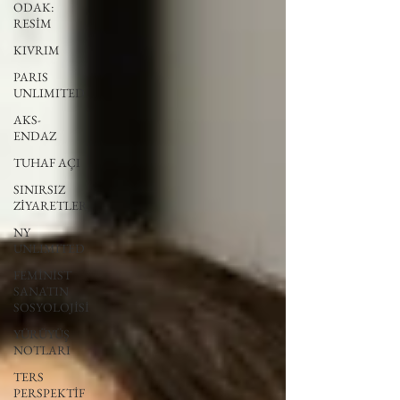
ODAK:
RESİM
KIVRIM
PARIS
UNLIMITED
AKS-
ENDAZ
TUHAF AÇI
SINIRSIZ
ZİYARETLER
NY
UNLIMITED
FEMİNİST
SANATIN
SOSYOLOJİSİ
YÜRÜYÜŞ
NOTLARI
TERS
PERSPEKTİF