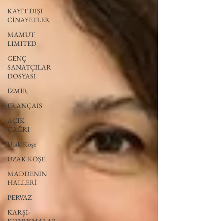
KAYIT DIŞI
CİNAYETLER
MAMUT
LIMITED
GENÇ
SANATÇILAR
DOSYASI
İZMİR
FRANÇAIS
AÇIK
ÇAĞRI
Uzak Köşe
UZAK KÖŞE
MADDENİN
HALLERİ
PERVAZ
KARŞI-