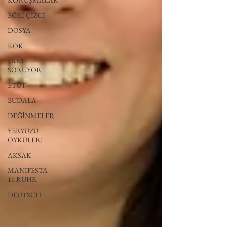
KONUŞMALAR
EĞRİ ÇİZGİ
DOSYA
KÖK
HUO
SORUYOR
ETÜT
BUDALA
DEĞİNMELER
YERYÜZÜ
ÖYKÜLERİ
AKSAK
MANIFESTA
16 RUHR
DEUTSCH