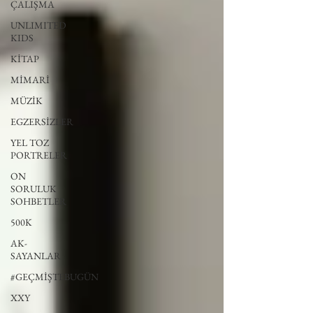
ÇALIŞMA
UNLIMITED
KIDS
KİTAP
MİMARİ
MÜZİK
EGZERSİZLER
YEL TOZ
PORTRELER
ON
SORULUK
SOHBETLER
500K
AK-
SAYANLAR
#GEÇMİŞTEBUGÜN
XXY