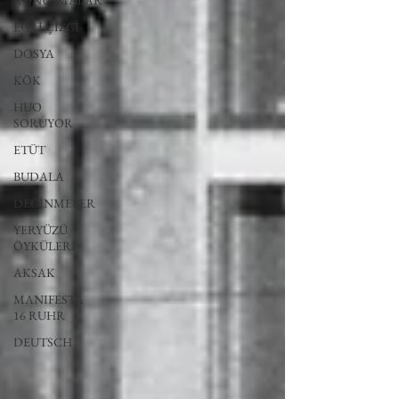
KONUŞMALAR
EĞRİ ÇİZGİ
DOSYA
KÖK
HUO
SORUYOR
ETÜT
BUDALA
DEĞİNMELER
YERYÜZÜ
ÖYKÜLERİ
AKSAK
MANIFESTA
16 RUHR
DEUTSCH