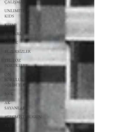
ÇALIŞMA
UNLIMITED
KIDS
KİTAP
MİMARİ
MÜZİK
EGZERSİZLER
YEL TOZ
PORTRELER
ON
SORULUK
SOHBETLER
500K
AK-
SAYANLAR
#GEÇMİŞTEBUGÜN
XXY