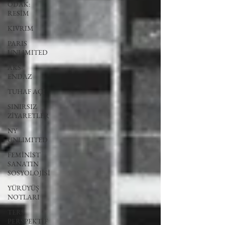
ODAK:
RESİM
KIVRIM
PARIS
UNLIMITED
AKS-
ENDAZ
TUHAF AÇI
SINIRSIZ
ZİYARETLER
NY
UNLIMITED
FEMİNİST
SANATIN
SOSYOLOJİSİ
YÜRÜYÜŞ
NOTLARI
TERS
PERSPEKTİF