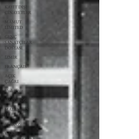
KAYIT DIŞI
CİNAYETLER
MAMUT
LIMITED
GENÇ
SANATÇILAR
DOSYASI
İZMİR
FRANÇAIS
AÇIK
ÇAĞRI
Uzak Köşe
UZAK KÖŞE
MADDENİN
HALLERİ
PERVAZ
KARŞI-