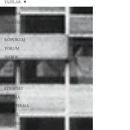
YAZILAR
YAZILAR
ENGLISH
SERGİ
RÖPORTAJ
YORUM
HABER
GÖSTERİ
SANATLARI
ARŞİV
EDEBİYAT
SİNEMA
ARAŞTIRMA
BİENAL
TASARIM