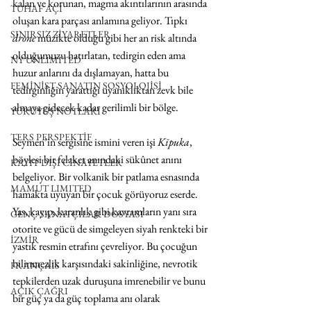
kalan ve korunan, magma akıntılarının arasında 
TUHAF AÇI
oluşan kara parçası anlamına geliyor. Tıpkı 
SINIRSIZ ZİYARETLER
drone
 müzikte olduğu gibi her an risk altında 
olduğumuzu hatırlatan, tedirgin eden ama 
NY UNLIMITED
huzur anlarını da dışlamayan, hatta bu 
FEMİNİST SANATIN SOSYOLOJİSİ
tedirginliğin yarattığı uyanıklıktan zevk bile 
almaya gidecek kadar gerilimli bir bölge. 
YÜRÜYÜŞ NOTLARI
TERS PERSPEKTİF
Seymen’in sergisine ismini veren işi 
Kīpuka
, 
böylesi bir felaket anındaki sükûnet anını 
KAYIT DIŞI CİNAYETLER
belgeliyor. Bir volkanik bir patlama esnasında 
MAMUT LIMITED
hamakta uyuyan bir çocuk görüyoruz eserde. 
Yas, kayıp, karanlık gibi kavramların yanı sıra 
GENÇ SANATÇILAR DOSYASI
otorite ve gücü de simgeleyen siyah renkteki bir 
İZMİR
yastık resmin etrafını çevreliyor. Bu çocuğun 
bilinmezlik karşısındaki sakinliğine, nevrotik 
FRANÇAIS
tepkilerden uzak duruşuna imrenebilir ve bunu 
AÇIK ÇAĞRI
bir güç ya da güç toplama anı olarak 