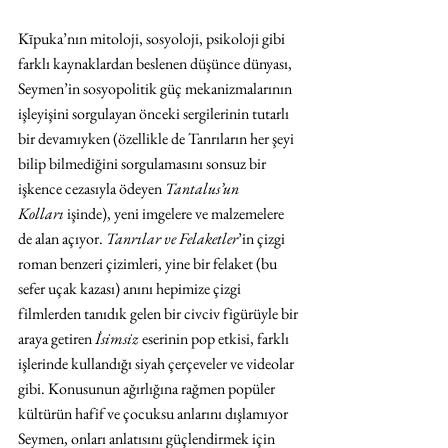
Kīpuka’nın mitoloji, sosyoloji, psikoloji gibi 
farklı kaynaklardan beslenen düşünce dünyası, 
Seymen’in sosyopolitik güç mekanizmalarının 
işleyişini sorgulayan önceki sergilerinin tutarlı 
bir devamıyken (özellikle de Tanrıların her şeyi 
bilip bilmediğini sorgulamasını sonsuz bir 
işkence cezasıyla ödeyen 
Tantalus’un 
Kolları
 işinde), yeni imgelere ve malzemelere 
de alan açıyor. 
Tanrılar ve Felaketler
’in çizgi 
roman benzeri çizimleri, yine bir felaket (bu 
sefer uçak kazası) anını hepimize çizgi 
filmlerden tanıdık gelen bir civciv figürüyle bir 
araya getiren 
İsimsiz
 eserinin pop etkisi, farklı 
işlerinde kullandığı siyah çerçeveler ve videolar 
gibi. Konusunun ağırlığına rağmen popüler 
kültürün hafif ve çocuksu anlarını dışlamıyor 
Seymen, onları anlatısını güçlendirmek için 