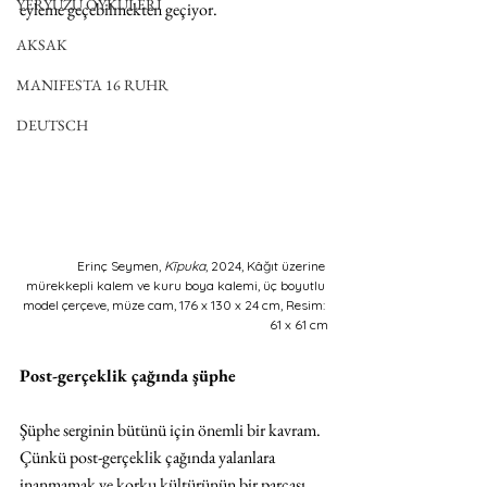
YERYÜZÜ ÖYKÜLERİ
eyleme geçebilmekten geçiyor.
AKSAK
MANIFESTA 16 RUHR
DEUTSCH
Erinç Seymen, 
Kīpuka
, 2024, Kâğıt üzerine 
mürekkepli kalem ve kuru boya kalemi, üç boyutlu 
model çerçeve, müze cam, 176 x 130 x 24 cm, Resim: 
61 x 61 cm
Post-gerçeklik çağında şüphe
Şüphe serginin bütünü için önemli bir kavram. 
Çünkü post-gerçeklik çağında yalanlara 
inanmamak ve korku kültürünün bir parçası 