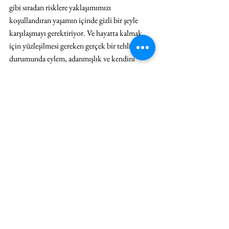
gibi sıradan risklere yaklaşımımızı 
koşullandıran yaşamın içinde gizli bir şeyle 
karşılaşmayı gerektiriyor. Ve hayatta kalmak 
için yüzleşilmesi gereken gerçek bir tehlike 
durumunda eylem, adanmışlık ve kendini 
aşmak için güçlü bir dürtü ortaya çıkıyor.  
Seymen de işte risk ve felaket anları karşısında 
eylem almanın mümkünlüğünü izleyiciyi 
sergiden uğurlarken gösterdiği “tünelin 
sonundaki ışık” ile, 
Plan C
 isimli işiyle 
görselleştiriyor. İşler yolunda gitmediğinde her 
zaman bir seçim şansımız olduğunu 
hapishanede işkence mi gördüğü ya da kutsal 
bir nesnenin önünde saygıyla mı eğildiği belli 
olmayan, çıplak sırtı bize dönük bir insan 
figürünün sırtına yerleştirdiği bir planla (belki 
de bir çıkış haritası) hatırlatıyor. 