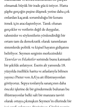
olmamak büyük bir irade gücü istiyor. Hatta 
şüphe gerçeğin peşine düşmek yerine daha çok 
onlardan kaçarak sorumluluğu bir kenara 
itmek için aracılaştırılıyor. Tanık olunan 
gerçekler ve verilerin değil de duygular, 
tahminler ve söylentilerin yönlendirdiği bir 
ortam tam da demokratik olarak tanımlanan 
sistemlerde politik ve kişisel hayatın gidişatını 
belirliyor. Seymen serginin merkezindeki 
Tanrılar ve Felaketler
 serisinde bunu katmanlı 
bir şekilde anlatıyor. Eserin alt yarısında 18. 
yüzyılda özellikle harita ve atlaslarıyla bilinen 
yayıncı Pieter von AA’ya ait illüstrasyonları 
görüyoruz. Sepya tonlarıyla sanatçının daha 
önceki işlerine de bir göndermede bulunan bu 
illüstrasyonlar belki salt bir manzara tasviri 
olarak ortaya çıkmışken Seymen’in ellerinde bir 
işçi sınıfı anlatısına dönüşüyor. Çünkü resmin 