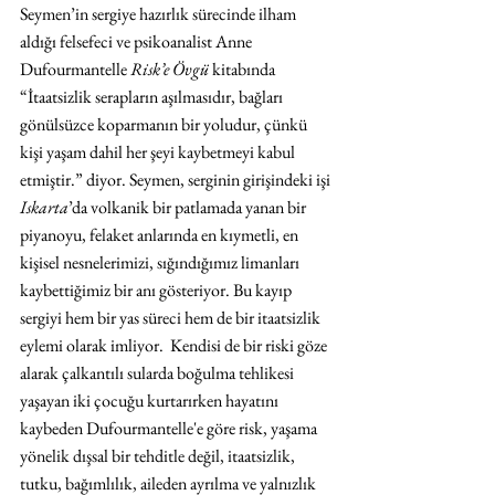
Seymen’in sergiye hazırlık sürecinde ilham 
aldığı felsefeci ve psikoanalist Anne 
Dufourmantelle 
Risk’e Övgü
 kitabında 
“İtaatsizlik serapların aşılmasıdır, bağları 
gönülsüzce koparmanın bir yoludur, çünkü 
kişi yaşam dahil her şeyi kaybetmeyi kabul 
etmiştir.” diyor. Seymen, serginin girişindeki işi 
Iskarta
’da volkanik bir patlamada yanan bir 
piyanoyu, felaket anlarında en kıymetli, en 
kişisel nesnelerimizi, sığındığımız limanları 
kaybettiğimiz bir anı gösteriyor. Bu kayıp 
sergiyi hem bir yas süreci hem de bir itaatsizlik 
eylemi olarak imliyor.  Kendisi de bir riski göze 
alarak çalkantılı sularda boğulma tehlikesi 
yaşayan iki çocuğu kurtarırken hayatını 
kaybeden Dufourmantelle'e göre risk, yaşama 
yönelik dışsal bir tehditle değil, itaatsizlik, 
tutku, bağımlılık, aileden ayrılma ve yalnızlık 