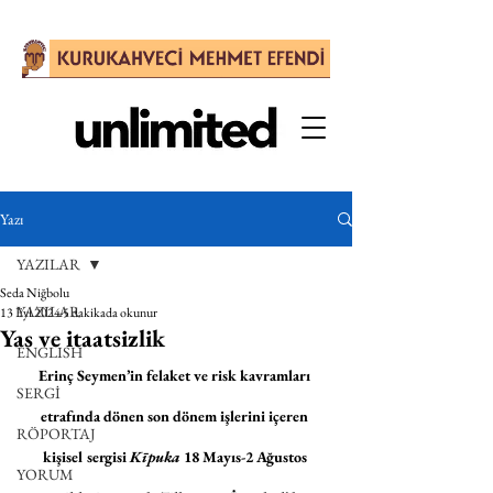
Yazı
YAZILAR
Seda Niğbolu
YAZILAR
13 Eyl 2024
5 dakikada okunur
Yas ve itaatsizlik
ENGLISH
Erinç Seymen’in felaket ve risk kavramları 
SERGİ
etrafında dönen son dönem işlerini içeren 
RÖPORTAJ
kişisel sergisi 
Kīpuka
 18 Mayıs-2 Ağustos 
YORUM