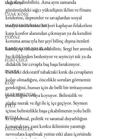
değerlendirebiliriz. Ama aynı zamanda 
Uzak Köşe
günümüzdeki sağcı yükselişten iklim ve finans 
UZAK KÖŞE
krizlerine, depremler ve savaşlardan sosyal 
medya sansürlerine her yeri kaplayan felaketlere 
MADDENİN HALLERİ
karşı konfor alanından çıkmayan ya da kendini 
PERVAZ
koruma amacıyla her şeyi bilinç dışına itenleri 
hatırlayıp rahatsız da olabiliriz. Sergi her anında 
KARŞI-KONUŞMALAR
bu ikiliklerden besleniyor ve seyirciyi tek ya da 
EĞRİ ÇİZGİ
didaktik bir cevapla baş başa bırakmıyor. 
DOSYA
Eserdeki dekoratif tabaktaki kırık da cevapların 
kolay olmadığını, öncelikle soruları görmemiz 
KÖK
gerektiğini, bunun için de belli bir irritasyonun 
HUO SORUYOR
gerekliliğini ortaya koyuyor. Belirsizlik ve 
şüphe merak ve ilgi ile iç içe geçiyor. Seymen 
ETÜT
içinse belirsizlikle başa çıkabilmenin yolu belli 
BUDALA
ki toplumsal, politik ve sanatsal duyarlılığını 
korumaktan, yani korku ikliminin yarattığı 
DEĞİNMELER
nevrozlara kapılmak yerine etki alanı içerisinde 