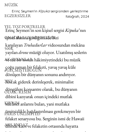
MÜZİK
Erinç Seymen'in 
Kīpuka
 sergisinden yerleştirme 
EGZERSİZLER
fotoğrafı, 2024
YEL TOZ PORTRELER
Erinç Seymen’in son kişisel sergisi 
Kīpuka
’nın 
işitsel alanına girdiğimizde bizi 
ON SORULUK SOHBETLER
karşılayan
 Trubadurlar
 videosundan mekâna 
500K
yayılan 
drone
 müziği oluyor. Uzatılmış seslerin 
AK-SAYANLAR
ve tek bir tonun hâkimiyetindeki bu müzik 
çoğu zaman bir felaketi, yavaş yavaş küle 
#GEÇMİŞTEBUGÜN
dönüşen bir dünyanın sonunu andırıyor. 
XXY
Ancak giderek derinleşerek, minimalist 
döngülere konsantre olarak, bu dünyanın 
ODAK: RESİM
dibini kazıyarak onun içindeki mutlak 
KIVRIM
sükûnet anlarını bulan, yani mutlaka 
ümitsizlikle bağdaştırılması gerekmeyen bir 
PARIS UNLIMITED
felaket senaryosu bu. Serginin ismi de Hawaii 
AKS-ENDAZ
dilinde kaos ve felaketin ortasında hayatta 