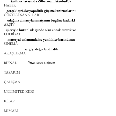
tarihleri arasında Zilberman İstanbul’da 
HABER
gerçekleşti. Sosyopolitik güç mekanizmalarını 
GÖSTERİ SANATLARI
odağına almasıyla sanatçının bugüne kadarki 
ARŞİV
işleriyle bütünlük içinde olan ancak estetik ve 
EDEBİYAT
materyal anlamında ise yenilikler barındıran 
SİNEMA
sergiyi değerlendirdik
ARAŞTIRMA
BİENAL
Yazı: 
Seda Niğbolu
TASARIM
ÇALIŞMA
UNLIMITED KIDS
KİTAP
MİMARİ