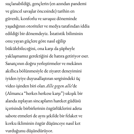
suçlanabildiği, gençlerin (en azından pandemi 
ve güncel savaşlar öncesinde) tarihin en 
güvenli, konforlu ve savaşsız döneminde 
yaşadığının otoriteler ve medya tarafından iddia 
edildiği bir dönemdeyiz. İstatistik biliminin 
onu yayan güçlere göre nasıl eğilip 
bükülebileceğini, ona karşı da şüpheyle 
yaklaşmamız gerektiğini de hatıra getiriyor eser. 
Sanatçının doğru yerleştirmeler ve mekânın 
akıllıca bölünmesiyle de ziyaret deneyimini 
iyiden iyiye duyusallaştıran sergisindeki üç 
video işinden biri olan 
Alle gegen alle
’de 
(Almanca “herkes herkese karşı”) sıkışık bir 
alanda zıplayan sincapların hareket güdüsü 
içerisinde birbirlerinin özgürlüklerini adeta 
sabote etmeleri de aynı şekilde bir felaket ve 
korku ikliminin özgür düşünceye nasıl ket 
vurduğunu düşündürüyor.  