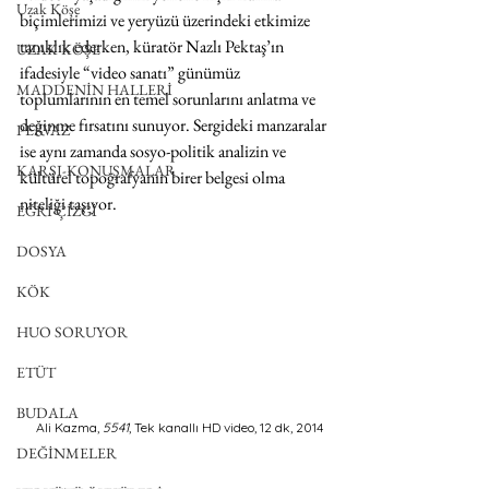
Uzak Köşe
biçimlerimizi ve yeryüzü üzerindeki etkimize 
tanıklık ederken, küratör Nazlı Pektaş’ın 
UZAK KÖŞE
ifadesiyle “video sanatı” günümüz 
MADDENİN HALLERİ
toplumlarının en temel sorunlarını anlatma ve 
değinme fırsatını sunuyor. Sergideki manzaralar 
PERVAZ
ise aynı zamanda sosyo-politik analizin ve 
KARŞI-KONUŞMALAR
kültürel topoğrafyanın birer belgesi olma 
niteliği taşıyor.
EĞRİ ÇİZGİ
DOSYA
KÖK
HUO SORUYOR
ETÜT
BUDALA
Ali Kazma, 
5541
, Tek kanallı HD video, 12 dk, 2014  
DEĞİNMELER