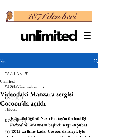
Yazı
YAZILAR
Unlimited
YAZILAR
15 Ara 2021
1 dakikada okunur
Videodaki Manzara sergisi
ENGLISH
Cocoon’da açıldı
SERGİ
Küratörlüğünü Nazlı Pektaş’ın üstlendiği 
RÖPORTAJ
Videodaki Manzara 
başlıklı sergi 28 Şubat 
2022 tarihine kadar Cocoon’da izleyiciyle 
YORUM