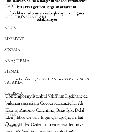
buluşuyor. Sekiz sanatçının video üretimlerini 
HABER
bir araya getiren sergi, manzaranın 
farklılaşan/dönüşen ve başkalaşan varlığına 
GÖSTERİ SANATLARI
odaklanıyor
ARŞİV
EDEBİYAT
SİNEMA
ARAŞTIRMA
BİENAL
Ferhat Özgür, 
Duvar
, HD Video, 22:09 dk, 2020
TASARIM
ÇALIŞMA
Contemporary İstanbul Vakfı’nın Fişekhane’de 
bulunan sanat alanı Cocoon’da sanatçılar Ali 
UNLIMITED KIDS
Kazma, Antonio Cosentino, Berat Işık, Delal 
KİTAP
Eken, Ebru Ceylan, Ergin Çavuşoğlu, Ferhat 
Özgür, Hülya Özdemir’in video eserlerine yer 
MİMARİ
veren 
Videodaki Manzara, 
ekoloji, göç, 