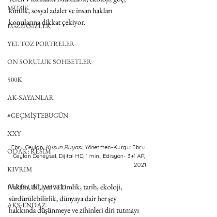
MÜZİK
kimlik, sosyal adalet ve insan hakları 
konularına dikkat çekiyor.
EGZERSİZLER
YEL TOZ PORTRELER
ON SORULUK SOHBETLER
500K
AK-SAYANLAR
#GEÇMİŞTEBUGÜN
XXY
Ebru Ceylan, 
Kuşun Rüyası,
 Yönetmen-Kurgu: Ebru 
ODAK: RESİM
Ceylan Deneysel, Dijital HD, 1 min., Edisyon- 3+1 AP, 
2021
KIVRIM
Vakfın, dil, yer ve kimlik, tarih, ekoloji, 
PARIS UNLIMITED
sürdürülebilirlik, dünyaya dair her şey 
AKS-ENDAZ
hakkında düşünmeye ve zihinleri diri tutmayı 