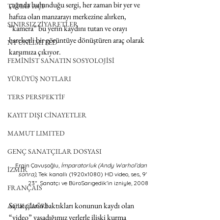
çağrıda bulunduğu sergi, her zaman bir yer ve 
TUHAF AÇI
hafıza olan manzarayı merkezine alırken, 
SINIRSIZ ZİYARETLER
“kamera” bu yerin kaydını tutan ve orayı 
hareketli bir görüntüye dönüştüren araç olarak 
NY UNLIMITED
karşımıza çıkıyor. 
FEMİNİST SANATIN SOSYOLOJİSİ
YÜRÜYÜŞ NOTLARI
TERS PERSPEKTİF
KAYIT DIŞI CİNAYETLER
MAMUT LIMITED
GENÇ SANATÇILAR DOSYASI
Ergin Çavuşoğlu,
 İmparatorluk (Andy Warhol’dan 
İZMİR
sonra),
 Tek kanallı (1920x1080) HD video, ses, 9' 
23", Sanatçı ve BüroSarıgedik'in izniyle, 2008
FRANÇAIS
Sanatçıların baktıkları konunun kaydı olan 
AÇIK ÇAĞRI
“video” yaşadığımız yerlerle ilişki kurma 