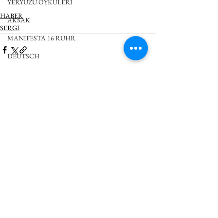
YERYÜZÜ ÖYKÜLERİ
HABER
AKSAK
SERGİ
MANIFESTA 16 RUHR
DEUTSCH
Hepsini Gör
İlgili Yazılar