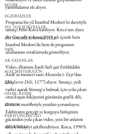
MÜZİK
yansımalarını ele alıyor. 
EGZERSİZLER
Programa bu yıl İstanbul Modern’in davetiyle 
YEL TOZ PORTRELER
sanatçı Pelin Kırca katılıyor. Kırca’nın 
Aysız 
Bir Gece
 adlı videosu 2018 yılı içinde hem 
ON SORULUK SOHBETLER
İstanbul Modern’de hem de programın 
500K
uluslararası ortaklarında gösteriliyor.
AK-SAYANLAR
Video, ilhamını İranlı Sufi şair Ferîdüddin 
#GEÇMİŞTEBUGÜN
Attâr’ın mesnevi eseri 
Mantıku't-Tayr
’dan 
(
Kuşların Dili
, 1177) alıyor. Sanatçı, yedi 
XXY
vadiyi aşarak Simurg'u bulmak için yola çıkan 
ODAK: RESİM
otuz kuşun hikâyesini günümüz grafik dili, 
desen ve motifleriyle yeniden yorumluyor. 
KIVRIM
Edebiyatın gerçeği ve kurguyu birleştiren 
PARIS UNLIMITED
gücünden yola çıkan video, yeni bir anlatım 
diliyle hikâyeyi şekillendiriyor. Kırca, 1990’lı 
AKS-ENDAZ