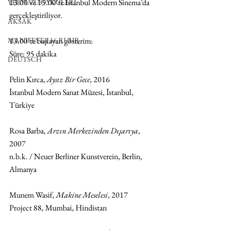
13.00 ve 15.00’te İstanbul Modern Sinema’da 
YERYÜZÜ ÖYKÜLERİ
gerçekleştiriliyor. 
AKSAK
13.00’te başlayan gösterim:
MANIFESTA 16 RUHR
Süre: 95 dakika 
DEUTSCH
Pelin Kırca, 
Aysız Bir Gece
, 2016
İstanbul Modern Sanat Müzesi, İstanbul, 
Türkiye
Rosa Barba, 
Arzın Merkezinden Dışarıya
, 
2007
n.b.k. / Neuer Berliner Kunstverein, Berlin, 
Almanya
Munem Wasif, 
Makine Meselesi
, 2017
Project 88, Mumbai, Hindistan