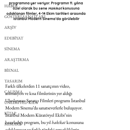
programına yer veriyor. Programın 11. yılına 
HABER
özel olarak bu sene 
Hakikat
 konusuna 
odaklanan filmler, 4-14 Ekim tarihleri arasında 
GÖSTERİ SANATLARI
İstanbul Modern Sinema’da görülebilir
ARŞİV
EDEBİYAT
SİNEMA
ARAŞTIRMA
BİENAL
TASARIM
Farklı ülkelerden 11 sanatçının video, 
ÇALIŞMA
animasyon ve kısa filmlerinin yer aldığı 
Uluslararası Sanatçı Filmleri programı İstanbul 
UNLIMITED KIDS
Modern Sinema’da sanatseverlerle buluşuyor. 
KİTAP
İstanbul Modern Küratöryel Ekibi’nin 
hazırladığı program, bu yıl 
hakikat
 konusuna 
MİMARİ
odaklanıyor ve farklı türdeki gerçekliklerin 