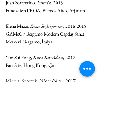
Juan Sorrentino, 
İsimsiz
, 2015
Fundacion PRÓA, Buenos Aires, Arjantin
Elena Mazzi, 
Sana Söylüyorum
, 2016-2018
GAMeC / Bergamo Modern Çağdaş Sanat 
Merkezi, Bergamo, İtalya
Yim Sui Fong, 
Kara Kuş Adası
, 2017
Para Site, Hong Kong, Çin 
Mikołaj Sobczak, 
Yıldız (Star)
, 2017
Varşova Modern Sanat Müzesi, Varşova, 
Polonya
#artunlimited
#unlimitedrag
#İstanbulModern
#UluslararasıSanatçıFilmleri2018
#ArtistsFilmInternational2018
#İstanbulModernSinema
#PelinKırca
#JackKerouac
#WhitechapelGallery