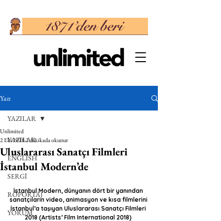
Yazı
YAZILAR
Unlimited
YAZILAR
2 Eki 2018
2 dakikada okunur
Uluslararası Sanatçı Filmleri
ENGLISH
İstanbul Modern’de
SERGİ
İstanbul Modern, dünyanın dört bir yanından 
RÖPORTAJ
sanatçıların video, animasyon ve kısa filmlerini 
İstanbul’a taşıyan Uluslararası Sanatçı Filmleri 
YORUM
2018 (Artists’ Film International 2018) 