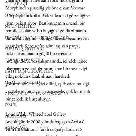
yılların önemli alternatif rock müzik grubu 
TUHAF AÇI
Morphine’in şiirselliğiyle öne çıkan 
Kerouac
adlı parçasını kullanarak videodaki görselliği ve 
SINIRSIZ ZİYARETLER
ritmi pekiştiriyor. Beat kuşağının önemli bir 
NY UNLIMITED
temsilcisi olan ve bu kuşağın “yolda olmanın 
FEMİNİST SANATIN SOSYOLOJİSİ
bir üretim biçimi” olduğu ilkesini benimseyen 
yazar Jack Kerouac’ın adını taşıyan parça, 
YÜRÜYÜŞ NOTLARI
hakikati aramanın güçlü bir referansı 
TERS PERSPEKTİF
niteliğinde. Kırca çalışmasında, içindeki güce 
ulaşmanın yolculuğunu anlatan bir mesneviyi 
KAYIT DIŞI CİNAYETLER
çıkış noktası olarak alması, hareketli 
MAMUT LIMITED
görüntünün etkileyici dilini, eşlik eden müziği 
ve sözlerini bir araya getirmesiyle, çok katmanlı 
GENÇ SANATÇILAR DOSYASI
bir gerçeklik kurguluyor. 
İZMİR
Londra’daki Whitechapel Gallery 
FRANÇAIS
öncülüğünde 2008 yılında başlayan Artists’ 
AÇIK ÇAĞRI
Film International farklı coğrafyalardan 18 