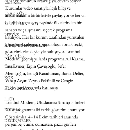
sanat kurumunun ortaklığıyla devam ediyor. 
Uzak Köşe
Kurumlar video sanatıyla ilgili bilgi ve 
UZAK KÖŞE
araştırmalarını birbirleriyle paylaşıyor ve her yıl 
belirli bir tema çerçevesinde ülkelerinden bir 
MADDENİN HALLERİ
sanatçı ve çalışmasını seçerek programa 
PERVAZ
katılıyor. Her bir kurum tarafından yürütülen 
küratöryel çalışma sonucu oluşan ortak seçki, 
KARŞI-KONUŞMALAR
gösterimlerle izleyiciyle buluşuyor. İstanbul 
EĞRİ ÇİZGİ
Modern, geçmiş yıllarda programa Ali Kazma, 
İnci Eviner, Ergin Çavuşoğlu, Sefer 
DOSYA
Memişoğlu, Bengü Karaduman, Burak Delier, 
KÖK
Vahap Avşar, Zeyno Pekünlü ve Cengiz 
Tekin’in videolarıyla katılmıştı.
HUO SORUYOR
ETÜT
İstanbul Modern, Uluslararası Sanatçı Filmleri 
2018 programını iki farklı gösterimle sunuyor. 
BUDALA
Gösterimler, 4 - 14 Ekim tarihleri arasında 
DEĞİNMELER
perşembe, cuma, cumartesi, pazar günleri 