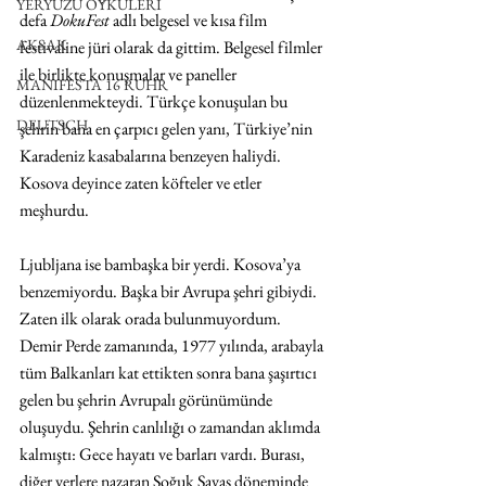
YERYÜZÜ ÖYKÜLERİ
defa 
DokuFest 
adlı belgesel ve kısa film 
AKSAK
festivaline jüri olarak da gittim. Belgesel filmler 
ile birlikte konuşmalar ve paneller 
MANIFESTA 16 RUHR
düzenlenmekteydi. Türkçe konuşulan bu 
DEUTSCH
şehrin bana en çarpıcı gelen yanı, Türkiye’nin 
Karadeniz kasabalarına benzeyen haliydi. 
Kosova deyince zaten köfteler ve etler 
meşhurdu. 
Ljubljana ise bambaşka bir yerdi. Kosova’ya 
benzemiyordu. Başka bir Avrupa şehri gibiydi. 
Zaten ilk olarak orada bulunmuyordum. 
Demir Perde zamanında, 1977 yılında, arabayla 
tüm Balkanları kat ettikten sonra bana şaşırtıcı 
gelen bu şehrin Avrupalı görünümünde 
oluşuydu. Şehrin canlılığı o zamandan aklımda 
kalmıştı: Gece hayatı ve barları vardı. Burası, 
diğer yerlere nazaran Soğuk Savaş döneminde 