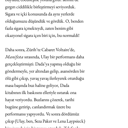
gırgırı ciddilikle birleştirmeyi seviyorduk. 
Sigara ve içki konusunda da aynı yerlerde 
olduğumuzu düşündük ve gördük. O, benden 
fazla sigara içmekteydi, zaten benim gibi 
okazyonel sigara içen biri için, bu normaldi!
Daha sonra, Zürih’te Cabaret Voltaire’de, 
Manifesta
 sırasında, Ulay bir performans daha 
gerçekleştirmişti: Dada’ya yapmış olduğu bir 
göndermeyle, yer altından gelip, asansörden bir 
ölü gibi çıkıp, yavaş yavaş ilerleyerek oturduğu 
masa başında buz haline geliyor, Dada 
kitabının ilk baskısını elleriyle ısıtarak ona 
hayat veriyordu. Buzlarını çözerek, tarihi 
bugüne getirip, canlandırmak üzere bu 
performansı yapıyordu. Ve sonra dördümüz 
çıkıp (Ulay, ben, Seza Paker ve Lena Laypsieck) 