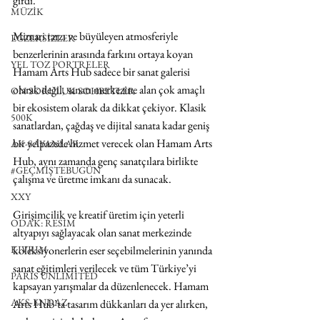
girdi. 
MÜZİK
Mimari tarzı ve büyüleyen atmosferiyle 
EGZERSİZLER
benzerlerinin arasında farkını ortaya koyan 
YEL TOZ PORTRELER
Hamam Arts Hub sadece bir sanat galerisi 
olarak değil, sanatı merkezine alan çok amaçlı 
ON SORULUK SOHBETLER
bir ekosistem olarak da dikkat çekiyor. Klasik 
500K
sanatlardan, çağdaş ve dijital sanata kadar geniş 
bir yelpazede hizmet verecek olan Hamam Arts 
AK-SAYANLAR
Hub, aynı zamanda genç sanatçılara birlikte 
#GEÇMİŞTEBUGÜN
çalışma ve üretme imkanı da sunacak.
XXY
Girişimcilik ve kreatif üretim için yeterli 
ODAK: RESİM
altyapıyı sağlayacak olan sanat merkezinde 
KIVRIM
koleksiyonerlerin eser seçebilmelerinin yanında 
sanat eğitimleri verilecek ve tüm Türkiye’yi 
PARIS UNLIMITED
kapsayan yarışmalar da düzenlenecek. Hamam 
AKS-ENDAZ
Arts Hub’ta tasarım dükkanları da yer alırken, 