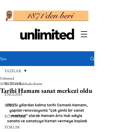
Yazı
YAZILAR
Unlimited
YAZILAR
20 Eki 2018
2 dakikada okunur
Tarihi Hamam sanat merkezi oldu
ENGLISH
SERGİ
1700’lü yıllardan kalma tarihi Osmanlı Hamamı, 
yapılan renovasyonla “çok yönlü bir sanat 
RÖPORTAJ
merkezi” olarak Hamam Arts Hub adıyla 
sanata ve sanatçıya hizmet vermeye başladı
YORUM