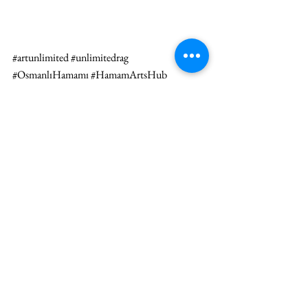
#artunlimited
#unlimitedrag
#OsmanlıHamamı
#HamamArtsHub
#ErsinPamuksüzer
#GaleriBinyıl
#İKSV
#4İstanbulTasarımBienali
#OkullarınOkulu
#SuOkulu
HABER
Hepsini Gör
İlgili Yazılar