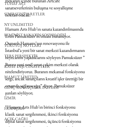
mekanın içinde bulunan Artcafe 
TUHAF AÇI
sanatseverlerinin buluşma ve sosyalleşme 
SINIRSIZ ZİYARETLER
noktası olacak.
NY UNLIMITED
Hamam Arts Hub’ın sanata kazandırılmasında 
FEMİNİST SANATIN SOSYOLOJİSİ
Ersin Pamuksüzer’in imzası bulunuyor. 
Osmanlı Hamamı’nın renovasyonu ile 
YÜRÜYÜŞ NOTLARI
İstanbul’a yeni bir sanat merkezi kazandırmanın 
TERS PERSPEKTİF
heyecanını yaşadıklarını söyleyen Pamuksüzer ” 
Burayı yeni nesil sanat çekim merkezi olarak 
KAYIT DIŞI CİNAYETLER
nitelendiriyoruz. Buranın mekansal fonksiyonu 
MAMUT LIMITED
sergi, ancak sanatçıların kreatif işler ürettiği bir 
ortamda sağlayacağız” diyor. Pamuksüzer 
GENÇ SANATÇILAR DOSYASI
şunları söylüyor;
İZMİR
“Hamam Arts Hub’ın birinci fonksiyonu 
FRANÇAIS
klasik sanat sergilenmesi, ikinci fonksiyonu 
AÇIK ÇAĞRI
dijital sanat sergilenmesi, üçüncü fonksiyonu 