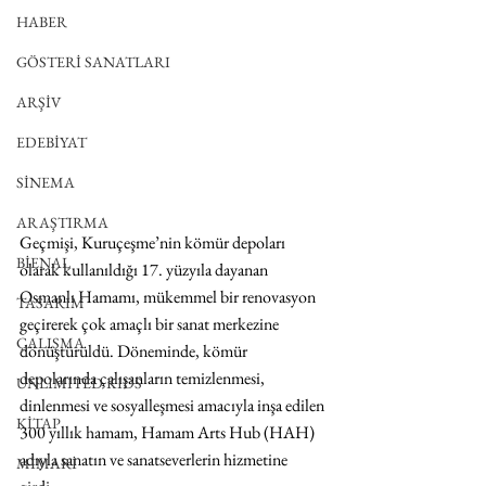
HABER
GÖSTERİ SANATLARI
ARŞİV
EDEBİYAT
SİNEMA
ARAŞTIRMA
Geçmişi, Kuruçeşme’nin kömür depoları 
BİENAL
olarak kullanıldığı 17. yüzyıla dayanan 
Osmanlı Hamamı, mükemmel bir renovasyon 
TASARIM
geçirerek çok amaçlı bir sanat merkezine 
ÇALIŞMA
dönüştürüldü. Döneminde, kömür 
depolarında çalışanların temizlenmesi, 
UNLIMITED KIDS
dinlenmesi ve sosyalleşmesi amacıyla inşa edilen 
KİTAP
300 yıllık hamam, Hamam Arts Hub (HAH) 
adıyla sanatın ve sanatseverlerin hizmetine 
MİMARİ