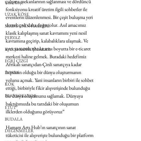
çalışma mekanlarının sağlanması ve dördüncü 
Uzak Köşe
fonksiyonu kreatif üretim ilgili sohbetler ile 
UZAK KÖŞE
eventlerin düzenlenmesi. Bir çeşit buluşma yeri 
demek çok daha doğru olur. Asıl amacımız 
MADDENİN HALLERİ
klasik kalıplaşmış sanat kavramını yeni nesil 
PERVAZ
kavramına geçirip, kalabalıklara ulaşmak. Ve 
aynı zamanda uluslararası boyutta bir e-ticaret 
KARŞI-KONUŞMALAR
merkezi haline gelmek. Buradaki hedefimiz 
EĞRİ ÇİZGİ
Afrikalı sanatçıdan-Çinli sanatçıya kadar 
hepsinin olduğu bir dünya oluşturmanın 
DOSYA
yolunu açmak. Yani insanların birbiri ile sohbet 
KÖK
ettiği, birbiriyle fikir alışverişinde bulunduğu 
bir dünya oluşumunu sağlamak. Dünyaya 
HUO SORUYOR
baktığımızda bu tarzdaki bir oluşumun 
ETÜT
ilklerden olduğunu görüyoruz”
BUDALA
Hamam Arts Hub’ın sanatçının sanat 
DEĞİNMELER
tüketicisi ile alışverişte bulunduğu bir platform 