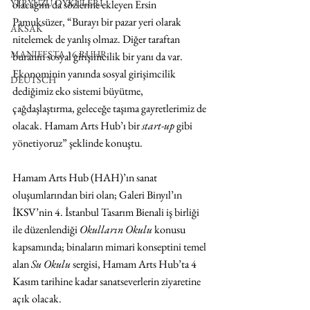
YERYÜZÜ ÖYKÜLERİ
olacağını da sözlerine ekleyen Ersin 
Pamuksüzer, “Burayı bir pazar yeri olarak 
AKSAK
nitelemek de yanlış olmaz. Diğer taraftan 
MANIFESTA 16 RUHR
buranın sosyal girişimcilik bir yanı da var. 
Ekonominin yanında sosyal girişimcilik 
DEUTSCH
dediğimiz eko sistemi büyütme, 
çağdaşlaştırma, geleceğe taşıma gayretlerimiz de 
olacak. Hamam Arts Hub’ı bir 
start-up
 gibi 
yönetiyoruz” şeklinde konuştu.
Hamam Arts Hub (HAH)’ın sanat 
oluşumlarından biri olan; Galeri Binyıl’ın 
İKSV’nin 4. İstanbul Tasarım Bienali iş birliği 
ile düzenlendiği 
Okulların Okulu
 konusu 
kapsamında; binaların mimari konseptini temel 
alan 
Su Okulu
 sergisi, Hamam Arts Hub’ta 4 
Kasım tarihine kadar sanatseverlerin ziyaretine 
açık olacak.