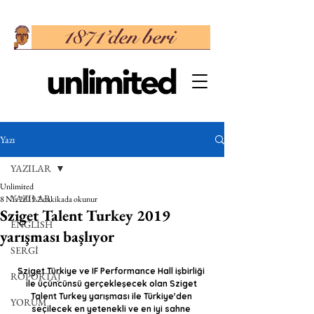
Yazı
YAZILAR
Unlimited
YAZILAR
8 Nis 2019
2 dakikada okunur
Sziget Talent Turkey 2019
ENGLISH
yarışması başlıyor
SERGİ
Sziget Türkiye ve IF Performance Hall işbirliği 
RÖPORTAJ
ile üçüncünsü gerçekleşecek olan Sziget 
Talent Turkey yarışması ile Türkiye'den 
YORUM
seçilecek en yetenekli ve en iyi sahne 