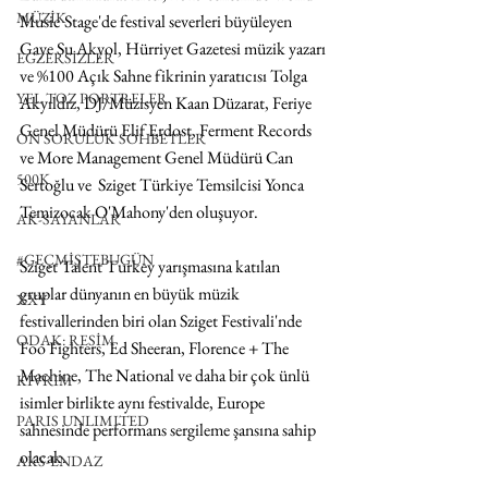
MÜZİK
Music Stage'de festival severleri büyüleyen 
Gaye Su Akyol, Hürriyet Gazetesi müzik yazarı 
EGZERSİZLER
ve %100 Açık Sahne fikrinin yaratıcısı Tolga 
YEL TOZ PORTRELER
Akyıldız, DJ/Müzisyen Kaan Düzarat, Feriye 
Genel Müdürü Elif Erdost, Ferment Records 
ON SORULUK SOHBETLER
ve More Management Genel Müdürü Can 
500K
Sertoğlu ve  Sziget Türkiye Temsilcisi Yonca 
Temizocak O'Mahony'den oluşuyor.
AK-SAYANLAR
#GEÇMİŞTEBUGÜN
Sziget Talent Turkey yarışmasına katılan 
gruplar dünyanın en büyük müzik 
XXY
festivallerinden biri olan Sziget Festivali'nde 
ODAK: RESİM
Foo Fighters, Ed Sheeran, Florence + The 
Machine, The National ve daha bir çok ünlü 
KIVRIM
isimler birlikte aynı festivalde, Europe 
PARIS UNLIMITED
sahnesinde performans sergileme şansına sahip 
olacak.
AKS-ENDAZ