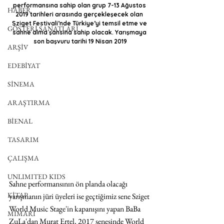
performansına sahip olan grup 7-13 Ağustos 
HABER
2019 tarihleri arasında gerçekleşecek olan 
Sziget Festivali’nde Türkiye’yi temsil etme ve 
GÖSTERİ SANATLARI
sahne alma şansına sahip olacak. Yarışmaya 
son başvuru tarihi 19 Nisan 2019
ARŞİV
EDEBİYAT
SİNEMA
ARAŞTIRMA
BİENAL
TASARIM
ÇALIŞMA
UNLIMITED KIDS
Sahne performansının ön planda olacağı 
KİTAP
yarışmanın jüri üyeleri ise geçtiğimiz sene Sziget 
World Music Stage'in kapanışını yapan BaBa 
MİMARİ
ZuLa'dan Murat Ertel, 2017 senesinde World 