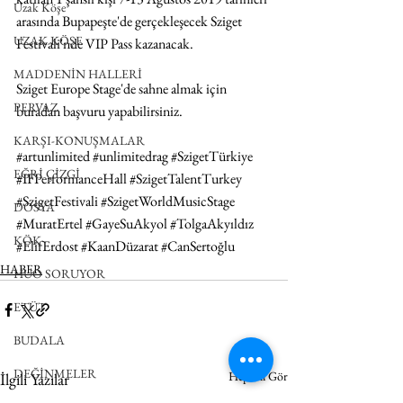
Uzak Köşe
arasında Bupapeşte'de gerçekleşecek Sziget 
UZAK KÖŞE
Festivali'nde VIP Pass kazanacak.
MADDENİN HALLERİ
Sziget Europe Stage'de sahne almak için 
PERVAZ
buradan
 başvuru yapabilirsiniz.
KARŞI-KONUŞMALAR
#artunlimited
#unlimitedrag
#SzigetTürkiye
EĞRİ ÇİZGİ
#IFPerformanceHall
#SzigetTalentTurkey
#SzigetFestivali
#SzigetWorldMusicStage
DOSYA
#MuratErtel
#GayeSuAkyol
#TolgaAkyıldız
KÖK
#ElifErdost
#KaanDüzarat
#CanSertoğlu
HABER
HUO SORUYOR
ETÜT
BUDALA
DEĞİNMELER
Hepsini Gör
İlgili Yazılar