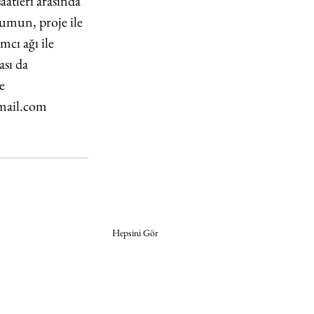
tleri arasında 
umun, proje ile 
mcı ağı ile 
sı da 
e 
mail.com
Hepsini Gör