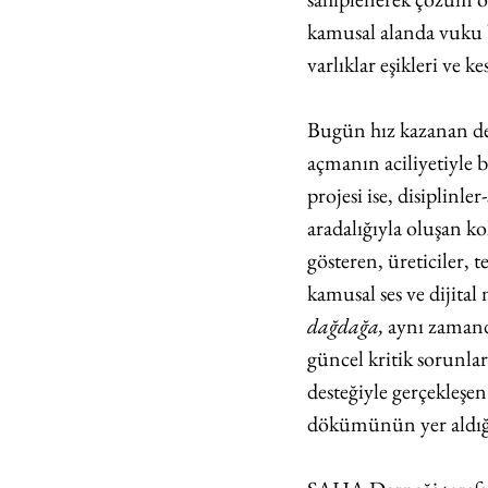
kamusal alanda vuku b
varlıklar eşikleri ve k
Bugün hız kazanan deği
açmanın aciliyetiyle b
projesi ise, disiplinl
aradalığıyla oluşan kol
gösteren, üreticiler, t
kamusal ses ve dijital
dağdağa,
 aynı zamand
güncel kritik sorunlar
desteğiyle gerçekleşen 
dökümünün yer aldığı 