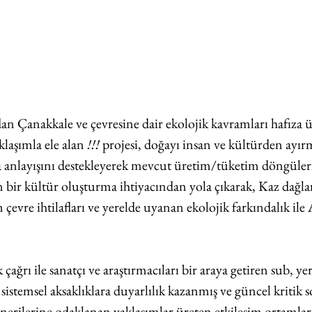
ndan Çanakkale ve çevresine dair ekolojik kavramları hafıza 
aklaşımla ele alan 
!!!
 projesi, doğayı insan ve kültürden ayır
a anlayışını destekleyerek mevcut üretim/tüketim döngüler
 bir kültür oluşturma ihtiyacından yola çıkarak, Kaz dağlar
 çevre ihtilafları ve yerelde uyanan ekolojik farkındalık ile
çağrı ile sanatçı ve araştırmacıları bir araya getiren sub, yer
sistemsel aksaklıklara duyarlılık kazanmış ve güncel kritik s
erilerine odaklanan yaklaşımlar üreten etkileşim ortamları