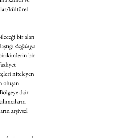
lar/kültürel 
leceği bir alan 
aştığı 
dağdağa
birikimlerin bir 
aaliyet 
eçleri niteleyen 
n oluşan 
Bölgeye dair 
tılımcıların 
arın arşivsel 