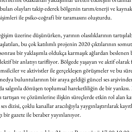
ulan olayları takip ederek bölgenin tarım/enerji ve kaynak
esişimleri ile psiko-coğrafi bir taramasını oluşturdu.
şim üzerine düşünürken, yarının olasılıklarının tartışılabi
aşlatılan, bu çok katılımlı projenin 2020 çıktılarının somutl
er-sonrası bir yaklaşımla oldukça karmaşık ağlardan beslenen 
ektif bir anlatıyı tarifliyor. Bölgede yaşayan ve aktif olarak f
emsilciler ve aktivistler ile gerçekleşen görüşmeler ve bu sür
 medya buluntularının bir araya geldiği güncel ses arşivinde
a salgınla dönüşen toplumsal hareketliliğin de bir yankısı. 
ı tartışan ve çözümlerine ilişkin süreçlerde etkin rol alan ka
ses dizisi, çoklu kanallar aracılığıyla yaygınlaştırılarak kayıtl
bir gazete ile beraber yayınlanıyor. 