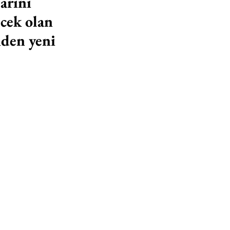
arını 
ecek olan 
nden yeni 