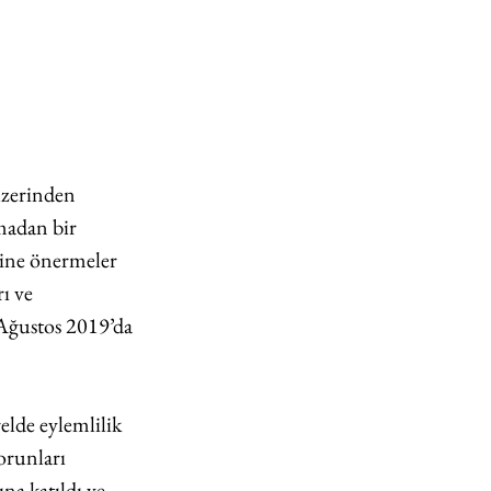
üzerinden 
madan bir 
ine önermeler 
ı ve 
 Ağustos 2019’da 
elde eylemlilik 
orunları 
na katıldı ve 