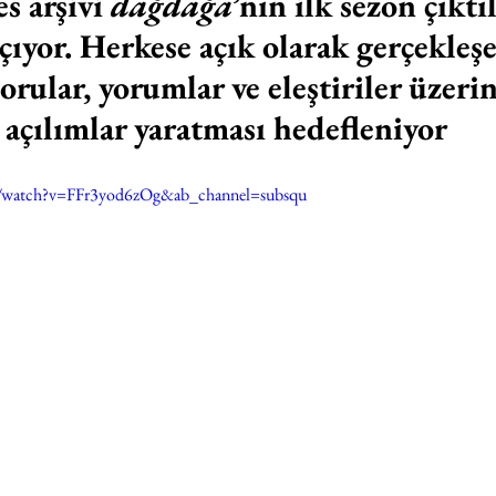
s arşivi 
dağdağa
’nın ilk sezon çıktıl
çıyor. Herkese açık olarak gerçekleş
rular, yorumlar ve eleştiriler üzeri
açılımlar yaratması hedefleniyor
m/watch?v=FFr3yod6zOg&ab_channel=subsqu