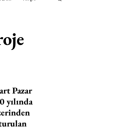
IMITED KIDS
KİTAP
roje
ER
500K
 UNLIMITED
art Pazar 
 yılında 
zerinden 
şturulan 