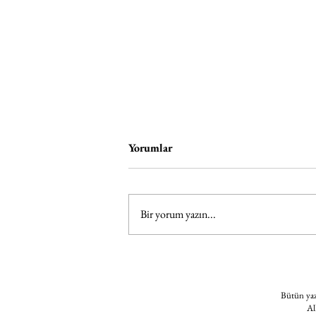
Yorumlar
Bir yorum yazın...
Kundura Hafıza Kültürel Miras
Yaz Okulu
Bütün yazı
Al