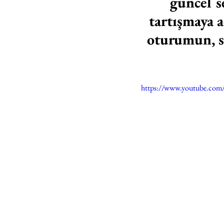
güncel se
tartışmaya a
oturumun, so
https://www.youtube.co