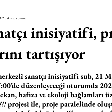
1
2 dakikada okunur
RAŞTIRMA
BİENAL
TASARIM
ÇALIŞMA
UNL
atçı inisiyatifi, p
SİZLER
YEL TOZ PORTRELER
ON SORULUK SOHBETL
rını tartışıyor
TEBUGÜN
XXY
ODAK: RESİM
KIVRIM
PARIS
rkezli sanatçı inisiyatifi sub, 21 M
SINIRSIZ ZİYARETLER
7:00’de düzenleyeceği oturumda 2020
mekan, hafıza ve ekoloji bağlamları ü
!!! 
projesi ile, proje paralelinde olu