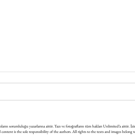
Sanat
BABYMETAL dünya turnesi
kapsamında İstanbul'daydı
ların sorumluluğu yazarlarına aittir. Yazı ve fotoğrafların tüm hakları Unlimited’a aittir. İzi
l content is the sole responsibility of the authors. All rights to the texts and images belong