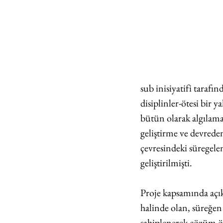
sub inisiyatifi tarafı
disiplinler-ötesi bir y
bütün olarak algılam
geliştirme ve devreden
çevresindeki süregelen
geliştirilmişti.
Proje kapsamında açık 
halinde olan, süreğen 
sahiplenerek çözüm ön