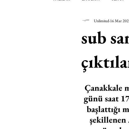
Unlimited
16 Mar 202
EDEBİYAT
SİNEMA
A
sub san
MİMARİ
MÜZİK
EGZER
çıktıla
AK-SAYANLAR
#GEÇMİŞ
Çanakkale me
AKS-ENDAZ
TUHAF AÇI
günü saat 1
başlattığı 
şekillenen 