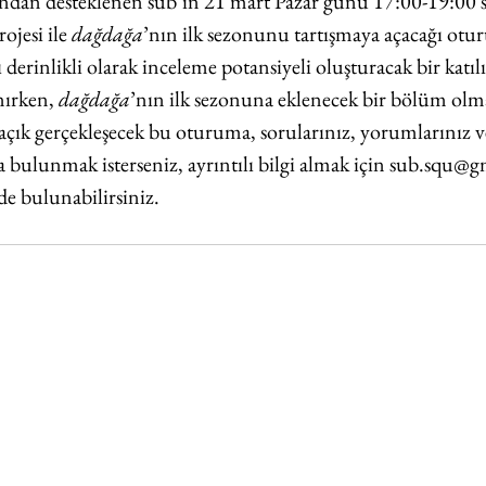
dan desteklenen sub’ın 21 mart Pazar günü 17:00-19:00 saa
rojesi ile 
dağdağa
’nın ilk sezonunu tartışmaya açacağı otur
 derinlikli olarak inceleme potansiyeli oluşturacak bir katılı
ırken, 
dağdağa
’nın ilk sezonuna eklenecek bir bölüm olma
açık gerçekleşecek bu oturuma, sorularınız, yorumlarınız v
da bulunmak isterseniz, ayrıntılı bilgi almak için 
sub.squ@g
de bulunabilirsiniz.