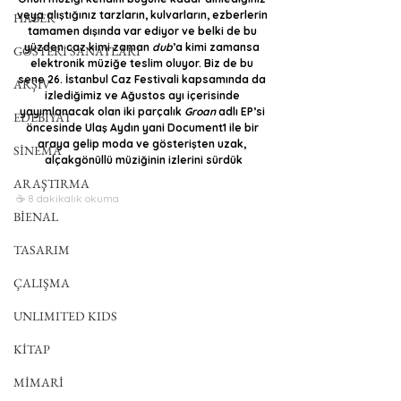
veya alıştığınız tarzların, kulvarların, ezberlerin 
HABER
tamamen dışında var ediyor ve belki de bu 
yüzden caz kimi zaman 
dub
’a kimi zamansa 
GÖSTERİ SANATLARI
elektronik müziğe teslim oluyor. Biz de bu 
sene 26. İstanbul Caz Festivali kapsamında da 
ARŞİV
izlediğimiz ve Ağustos ayı içerisinde 
yayımlanacak olan iki parçalık 
Groan
 adlı EP’si 
EDEBİYAT
öncesinde Ulaş Aydın yani Document1 ile bir 
araya gelip moda ve gösterişten uzak, 
SİNEMA
alçakgönüllü müziğinin izlerini sürdük
ARAŞTIRMA
☕️ 8 dakikalık okuma
BİENAL
TASARIM
ÇALIŞMA
UNLIMITED KIDS
KİTAP
MİMARİ