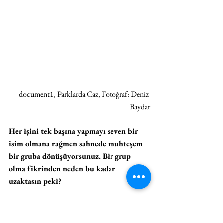
document1, Parklarda Caz, Fotoğraf: Deniz 
Baydar
Her işini tek başına yapmayı seven bir 
isim olmana rağmen sahnede muhteşem 
bir gruba dönüşüyorsunuz. Bir grup 
olma fikrinden neden bu kadar 
uzaktasın peki?
Bu hayatta edindiğim en güzel tecrübelerden 
biri bir grup olarak sahneye çıkabilmek ve 