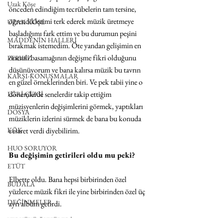
Uzak Köşe
önceden edindiğim tecrübelerin tam tersine, 
öğrendiklerimi terk ederek müzik üretmeye 
UZAK KÖŞE
başladığımı fark ettim ve bu durumun peşini 
MADDENİN HALLERİ
bırakmak istemedim. Öte yandan gelişimin en 
önemli basamağının değişme fikri olduğunu 
PERVAZ
düşünüyorum ve bana kalırsa müzik bu tavrın 
KARŞI-KONUŞMALAR
en güzel örneklerinden biri. Ve pek tabii yine o 
dönemlerde senelerdir takip ettiğim 
EĞRİ ÇİZGİ
müzisyenlerin değişimlerini görmek, yaptıkları 
DOSYA
müziklerin izlerini sürmek de bana bu konuda 
KÖK
cesaret verdi diyebilirim.
HUO SORUYOR
Bu değişimin getirileri oldu mu peki?
ETÜT
Elbette oldu. Bana hepsi birbirinden özel 
BUDALA
yüzlerce müzik fikri ile yine birbirinden özel üç 
DEĞİNMELER
ayrı albüm getirdi. 