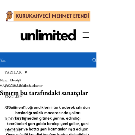
Yazı
YAZILAR
Nazan Elverişli
YAZILAR
9 Ağu 2019
4 dakikada okunur
Sınırın bu tarafındaki sanatçılar
ENGLISH
SERGİ
Document1, öğrendiklerini terk ederek sıfırdan 
başladığı müzik macerasında yolları 
RÖPORTAJ
kestirmeden gitmek yerine, edindiği 
tecrübeleri yarı yolda bırakıp yeni yollar, yeni 
evrenler ve hatta yeni katmanlar inşa ediyor. 
YORUM
Onun müziği kendini bugüne kadar dinlediğiniz 