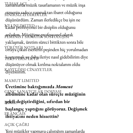
TUHAF AÇI
zamanlarda müzik tasarlamanın ve müzik inşa 
etmenin sadece yapmaktan ibaret olduğunu 
SINIRSIZ ZİYARETLER
düşünürdüm. Zaman ilerledikçe bu işin ne 
NY UNLIMITED
kadar profesyonel bir disiplin olduğunu 
anladım. Müziğime profesyonel olarak 
FEMİNİST SANATIN SOSYOLOJİSİ
yaklaşmak, üretim süreci bittikten sonra bile 
YÜRÜYÜŞ NOTLARI
ortaya çıkan eserlerin peşinden hiç yorulmadan 
koşturmak ve daha ileriye nasıl gidebilirim diye 
TERS PERSPEKTİF
düşünüyor olmak kırılma noktalarım oldu 
KAYIT DIŞI CİNAYETLER
diyebilirim.  
MAMUT LIMITED
Üretimine baktığımızda 
Moment
GENÇ SANATÇILAR DOSYASI
albümüne kadar olan süreçte müziğinin 
şekil değiştirdiğini, sıfırdan bir 
İZMİR
başlangıç yaptığını görüyoruz. Değişmek 
FRANÇAIS
ihtiyacını neden hissettin?
AÇIK ÇAĞRI
Yeni müzikler yapmaya çalıştığım zamanlarda 