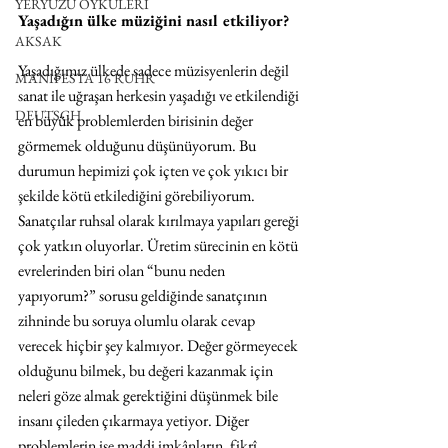
YERYÜZÜ ÖYKÜLERİ
Yaşadığın ülke müziğini nasıl etkiliyor?
AKSAK
Yaşadığımız ülkede sadece müzisyenlerin değil 
MANIFESTA 16 RUHR
sanat ile uğraşan herkesin yaşadığı ve etkilendiği 
DEUTSCH
en büyük problemlerden birisinin değer 
görmemek olduğunu düşünüyorum. Bu 
durumun hepimizi çok içten ve çok yıkıcı bir 
şekilde kötü etkilediğini görebiliyorum. 
Sanatçılar ruhsal olarak kırılmaya yapıları gereği 
çok yatkın oluyorlar. Üretim sürecinin en kötü 
evrelerinden biri olan “bunu neden 
yapıyorum?” sorusu geldiğinde sanatçının 
zihninde bu soruya olumlu olarak cevap 
verecek hiçbir şey kalmıyor. Değer görmeyecek 
olduğunu bilmek, bu değeri kazanmak için 
neleri göze almak gerektiğini düşünmek bile 
insanı çileden çıkarmaya yetiyor. Diğer 
problemlerin ise maddi imkânların, fikrî 