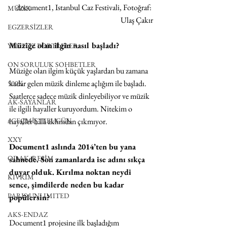
document1, Istanbul Caz Festivali, Fotoğraf: 
MÜZİK
Ulaş Çakır
EGZERSİZLER
Müziğe olan ilgin nasıl başladı?
YEL TOZ PORTRELER
ON SORULUK SOHBETLER
Müziğe olan ilgim küçük yaşlardan bu zamana 
kadar gelen müzik dinleme açlığım ile başladı. 
500K
Saatlerce sadece müzik dinleyebiliyor ve müzik 
AK-SAYANLAR
ile ilgili hayaller kuruyordum. Nitekim o 
#GEÇMİŞTEBUGÜN
hayaller hâlâ aklımdan çıkmıyor. 
XXY
Document1 aslında 2014’ten bu yana 
ODAK: RESİM
sahnede. Son zamanlarda ise adını sıkça 
duyar olduk. Kırılma noktan neydi 
KIVRIM
sence, şimdilerde neden bu kadar 
PARIS UNLIMITED
popülersin?
AKS-ENDAZ
Document1 projesine ilk başladığım 