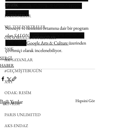
MÜZİK
Erkin çiftinin Yeşiltepe Bloklarındaki evine 
odaklanıyor. 
EGZERSİZLER
YEL TOZ PORTRELER
Nesneye ve nesnenin ortamına dair bir program 
olan 
SALON
Metehan Özcan’ın fotoğrafları 
ON SORULUK SOHBETLER
aracılığıyla, 
Google Arts & Culture 
üzerinden 
500K
çevrimiçi olarak incelenebiliyor.
SERGİ
AK-SAYANLAR
HABER
#GEÇMİŞTEBUGÜN
XXY
ODAK: RESİM
Hepsini Gör
İlgili Yazılar
KIVRIM
PARIS UNLIMITED
AKS-ENDAZ