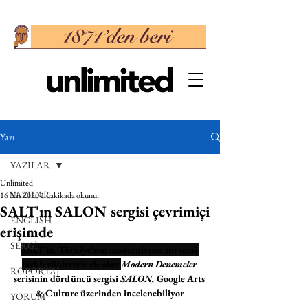
Yazı
YAZILAR
Unlimited
YAZILAR
16 Nis 2020
1 dakikada okunur
SALT'ın SALON sergisi çevrimiçi
ENGLISH
erişimde
SERGİ
SALT’ın, Türkiye’nin modernleşme sürecini 
farklı yönleriyle ele alan 
Modern Denemeler
RÖPORTAJ
serisinin dördüncü sergisi 
SALON,
 Google Arts 
& Culture üzerinden incelenebiliyor
YORUM