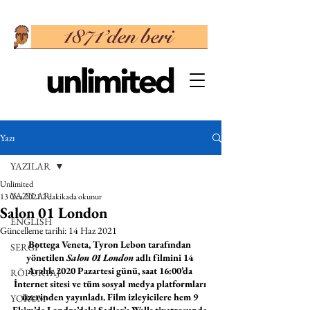
Yazı
YAZILAR
Unlimited
YAZILAR
13 Oca 2021
2 dakikada okunur
Salon 01 London
ENGLISH
Güncelleme tarihi:
14 Haz 2021
Bottega Veneta, Tyron Lebon tarafından 
SERGİ
yönetilen 
Salon 01 London
 adlı filmini 14 
Aralık 2020 Pazartesi günü, saat 16:00’da 
RÖPORTAJ
İnternet sitesi ve tüm sosyal medya platformları 
üzerinden yayınladı. Film izleyicilere hem 9 
YORUM