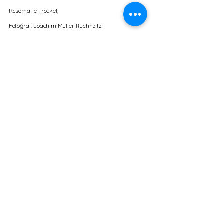
Rosemarie Trockel, 
Fotoğraf: Joachim Muller Ruchholtz
“Benim Daniel Lee ile ilgili  ilk aynı zamanda 
en yeni düşüncem işine olan odağını sessiz ve 
nazik varlığıyla tamamlaması. Lee nefesini asla 
boş konuşmalar için harcamayan biridir. Bizim 
çalışma sürecimiz boyunca neredeyse her gün 
yaşanan bir obje akışı oldu, bana sürekli 
Milano’dan posta geliyordu. Ben de gelen 
materyalleri ve bitmiş giysileri akla gelmeyecek 
birliktelikler yaratarak  fotoğrafladıktan sonra 
Daniel ve ekibine çevrimiçi olarak geri 
iletiyordum.”