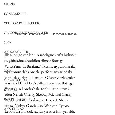
MÜZİK
EGZERSİZLER
YEL TOZ PORTRELER
ON SORULUK SOHBETLER
Bottega Veneta Salon 01, Rosemarie Trockel
500K
AK-SAYANLAR
İlk salon gösterilerinin sadeliğine atıfta bulunan 
boş bir sahnede çekilen filmde Bottega 
#GEÇMİŞTEBUGÜN
Veneta’nın "İz Bırakma" ilkesine uygun olarak, 
XXY
tiyatronun daha önceki performanslarındaki 
sahne dekorları kullanıldı. Gösteriyi izleyenler 
ODAK: RESİM
arasında Daniel Lee'ye ilham veren ve Bottega 
Veneta'nın Londra’daki topluluğunu temsil 
KIVRIM
eden Neneh Cherry, Skepta, Michael Clark, 
PARIS UNLIMITED
Roberto Bolle, Rosemarie Trockel, Sheila 
Atim, Nubya Garcia, Sue Webster, Tyrone 
AKS-ENDAZ
Lebon’un gibi çok sayıda yaratıcı isim yer aldı. 