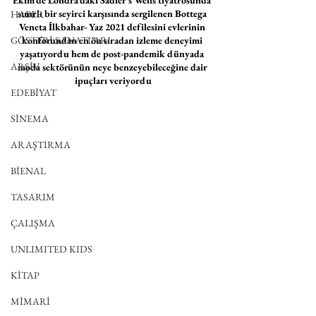
Ekim’de Londra’daki Sadler’s Wells tiyatrosunda 
sınırlı bir seyirci karşısında sergilenen Bottega 
HABER
Veneta İlkbahar- Yaz 2021 defilesini evlerinin 
GÖSTERİ SANATLARI
konforundan en ön sıradan izleme deneyimi 
yaşatıyordu hem de post-pandemik dünyada 
ARŞİV
moda sektörünün neye benzeyebileceğine dair 
ipuçları veriyordu
EDEBİYAT
SİNEMA
ARAŞTIRMA
BİENAL
TASARIM
ÇALIŞMA
UNLIMITED KIDS
KİTAP
MİMARİ