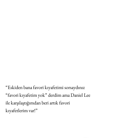
“Eskiden bana favori kıyafetimi sorsaydınız 
“favori kıyafetim yok” derdim ama Daniel Lee 
ile karşılaştığımdan beri artık favori 
kıyafetlerim var!”