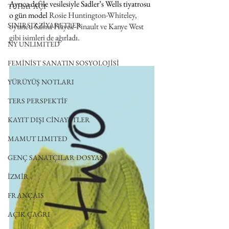
Ayrıca defile vesilesiyle Sadler’s Wells tiyatrosu 
TUHAF AÇI
o gün model 
Rosie Huntington-Whiteley, 
SINIRSIZ ZİYARETLER
oyuncu Salma Hayek-Pinault ve Kanye West 
gibi isimleri de ağırladı.
NY UNLIMITED
FEMİNİST SANATIN SOSYOLOJİSİ
YÜRÜYÜŞ NOTLARI
TERS PERSPEKTİF
KAYIT DIŞI CİNAYETLER
MAMUT LIMITED
GENÇ SANATÇILAR DOSYASI
İZMİR
FRANÇAIS
AÇIK ÇAĞRI