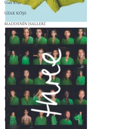
Uzak Köşe
UZAK KÖŞE
MADDENİN HALLERİ
PERVAZ
KARŞI-KONUŞMALAR
EĞRİ ÇİZGİ
DOSYA
KÖK
HUO SORUYOR
ETÜT
BUDALA
DEĞİNMELER