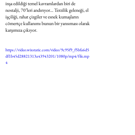
inşa edildiği temel kavramlardan biri de 
nostalji, 70’leri andırıyor… Terzilik geleneği, el 
işçiliği, rahat çizgiler ve esnek kumaşların 
cömertçe kullanımı bunun bir yansıması olarak 
karşımıza çıkıyor.
https://video.wixstatic.com/video/9c95f9_f5bfa6d5
df1b45d28821313a43943201/1080p/mp4/file.mp
4