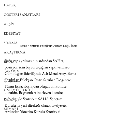
HABER
GÖSTERİ SANATLARI
ARŞİV
EDEBİYAT
SİNEMA
Serra Yentürk. Fotoğraf: Ahmet Doğu İpek
ARAŞTIRMA
Bafra'nın ayrılmasının ardından SAHA, 
BİENAL
pozisyon için başvuru çağrısı yaptı ve Haro 
TASARIM
Cümbüşyan liderliğinde Aslı Meral Atay, Berna 
Tuğlular, Felekşan Onar, Saruhan Doğan ve 
ÇALIŞMA
Füsun Eczacıbaşı'ndan oluşan bir komite 
UNLIMITED KIDS
kuruldu. Başvuruları inceleyen komite, 
oybirliğiyle Yentürk'ü SAHA Yönetim 
KİTAP
Kurulu'na yeni direktör olarak tavsiye etti. 
MİMARİ
Ardından Yönetim Kurulu Yentürk'ü 