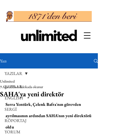
Yazı
YAZILAR
Unlimited
YAZILAR
9 Ağu 2024
1 dakikada okunur
SAHA'ya yeni direktör
ENGLISH
Serra Yentürk, Çelenk Bafra'nın görevden 
SERGİ
ayrılmasının ardından SAHA'nın yeni direktörü 
RÖPORTAJ
oldu
YORUM