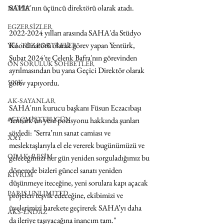
SAHA'nın üçüncü direktörü olarak atadı.
MÜZİK
EGZERSİZLER
2022-2024 yılları arasında SAHA'da Stüdyo 
Koordinatörü olarak görev yapan Yentürk, 
YEL TOZ PORTRELER
Şubat 2024'te Çelenk Bafra'nın görevinden 
ON SORULUK SOHBETLER
ayrılmasından bu yana Geçici Direktör olarak 
görev yapıyordu.
500K
AK-SAYANLAR
SAHA'nın kurucu başkanı Füsun Eczacıbaşı 
#GEÇMİŞTEBUGÜN
Yentürk'ün yeni pozisyonu hakkında şunları 
söyledi: "
Serra’nın sanat camiası ve 
XXY
meslektaşlarıyla el ele vererek bugünümüzü ve 
ODAK: RESİM
geleceğimizi her gün yeniden sorguladığımız bu 
dönemde bizleri güncel sanatı yeniden 
KIVRIM
düşünmeye iteceğine, yeni sorulara kapı açacak 
PARIS UNLIMITED
projeleri teşvik edeceğine, ekibimizi ve 
üyelerimizi harekete geçirerek SAHA’yı daha 
AKS-ENDAZ
da ileriye taşıyacağına inancım tam.
"