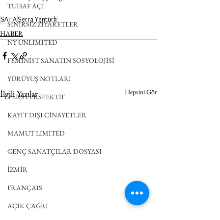
TUHAF AÇI
SAHA
Serra Yentürk
SINIRSIZ ZİYARETLER
HABER
NY UNLIMITED
FEMİNİST SANATIN SOSYOLOJİSİ
YÜRÜYÜŞ NOTLARI
Hepsini Gör
İlgili Yazılar
TERS PERSPEKTİF
KAYIT DIŞI CİNAYETLER
MAMUT LIMITED
GENÇ SANATÇILAR DOSYASI
İZMİR
FRANÇAIS
AÇIK ÇAĞRI