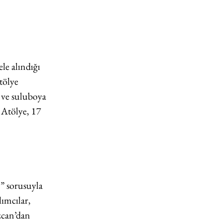
le alındığı 
tölye 
 ve suluboya 
 Atölye, 17 
?” sorusuyla 
lımcılar, 
zcan’dan 