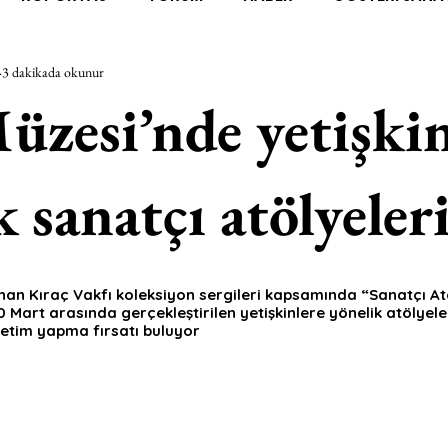
3 dakikada okunur
RAŞTIRMA
BİENAL
TASARIM
ÇALIŞMA
UNL
üzesi’nde yetişkin
SİZLER
YEL TOZ PORTRELER
ON SORULUK SOHBETL
k sanatçı atölyeler
TEBUGÜN
XXY
ODAK: RESİM
KIVRIM
PARIS
nan Kıraç Vakfı koleksiyon sergileri kapsamında “Sanatçı Atö
0 Mart arasında gerçekleştirilen yetişkinlere yönelik atölyeler
SINIRSIZ ZİYARETLER
üretim yapma fırsatı buluyor