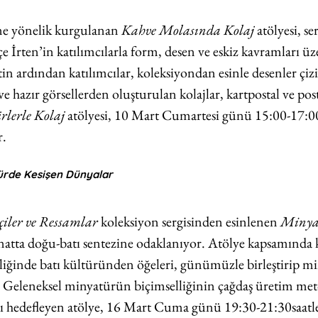
ine yönelik kurgulanan 
Kahve Molasında Kolaj
 atölyesi, se
e İrten’in katılımcılarla form, desen ve eskiz kavramları üz
tin ardından katılımcılar, koleksiyondan esinle desenler çiz
 hazır görsellerden oluşturulan kolajlar, kartpostal ve pos
rlerle Kolaj
 atölyesi, 10 Mart Cumartesi günü 15:00-17:00
r.
ürde Kesişen Dünyalar
çiler ve Ressamlar
 koleksiyon sergisinden esinlenen 
Minyat
sanatta doğu-batı sentezine odaklanıyor. Atölye kapsamında k
şliğinde batı kültüründen öğeleri, günümüzle birleştirip m
r. Geleneksel minyatürün biçimselliğinin çağdaş üretim meto
ı hedefleyen atölye, 16 Mart Cuma günü 19:30-21:30saatle