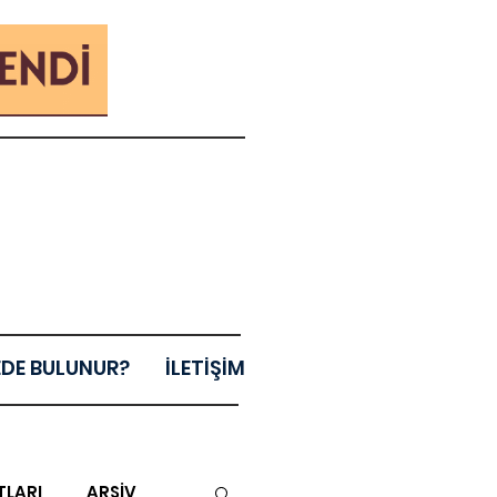
EDE BULUNUR?
İLETİŞİM
TLARI
ARŞİV