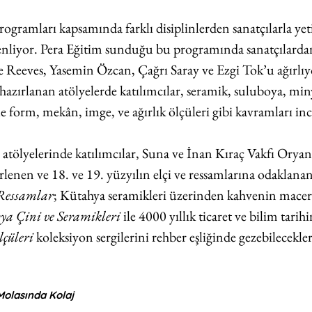
ogramları kapsamında farklı disiplinlerden sanatçılarla yeti
enliyor. Pera Eğitim sunduğu bu programında sanatçılarda
e Reeves, Yasemin Özcan, Çağrı Saray ve Ezgi Tok’u ağırlıy
hazırlanan atölyelerde katılımcılar, seramik, suluboya, minya
 form, mekân, imge, ve ağırlık ölçüleri gibi kavramları inc
 atölyelerinde katılımcılar, Suna ve İnan Kıraç Vakfı Oryan
enen ve 18. ve 19. yüzyılın elçi ve ressamlarına odaklanan
 Ressamlar
; Kütahya seramikleri üzerinden kahvenin macer
a Çini ve Seramikleri
 ile 4000 yıllık ticaret ve bilim tarihi
lçüleri
 koleksiyon sergilerini rehber eşliğinde gezebilecekler
olasında Kolaj