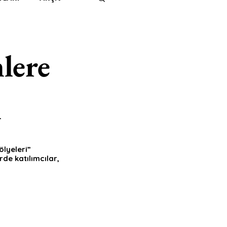
IMITED KIDS
KİTAP
lere
ER
500K
i
 UNLIMITED
lyeleri” 
de katılımcılar, 