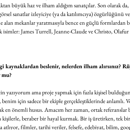
ktan büyük haz ve ilham aldığım sanatçılar. Son olarak da, 
örsel sanatlar izleyiciye (ya da katılımcıya) özgürlüğünü ve
e alan mekanlar yaratmasıyla bence en güçlü formlardan bi
k isimler: James Turrell, Jeanne-Claude ve Christo, Olafur 
gi kaynaklardan beslenir, nelerden ilham alırsınız? Rü
ur mu?
in yazıyorum ama proje yapmak için fazla kişisel bulduğum
 benim için sadece bir ekiple gerçekleştiklerinde anlamlı. 
mak en önemli husus. Amacım her zaman, ortak referanslar 
 kişilerle, beraber bir hayal kurmak. Bir iş üretirken, tek bir
 atlıyor, filmler, tarihi veriler, felsefe, edebiyat, bilim, go