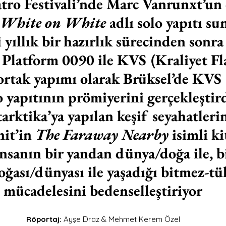
tro Festivali’nde Marc Vanrunxt’un 
White on White
 adlı solo yapıtı s
 yıllık bir hazırlık sürecinden sonr
 Platform 0090 ile KVS (Kraliyet F
 ortak yapımı olarak Brüksel’de KVS
lo yapıtının prömiyerini gerçekleştir
tarktika’ya yapılan keşif seyahatleri
it’in 
The Faraway Nearby
 isimli k
insanın bir yandan dünya/doğa ile, b
oğası/dünyası ile yaşadığı bitmez-t
mücadelesini bedenselleştiriyor
Röportaj:
 Ayşe Draz & Mehmet Kerem Özel