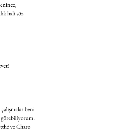
denince, 
ık hali söz 
vet!
 çalışmalar beni 
 görebiliyorum. 
tthé ve Charo 