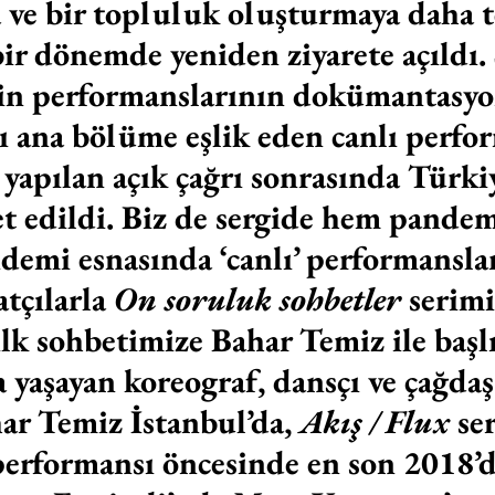
 ve bir topluluk oluşturmaya daha t
bir dönemde yeniden ziyarete açıldı.
in performanslarının dokümantasyo
ğı ana bölüme eşlik eden canlı perfo
yapılan açık çağrı sonrasında Türki
et edildi. Biz de sergide hem pandem
emi esnasında ‘canlı’ performansları
tçılarla 
On soruluk sohbetler
 serim
ilk sohbetimize Bahar Temiz ile başl
a yaşayan koreograf, dansçı ve çağdaş
ar Temiz İstanbul’da, 
Akış / Flux
 se
 performansı öncesinde en son 2018’d