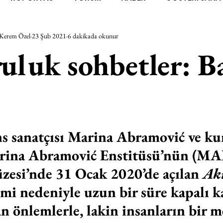
Kerem Özel
23 Şub 2021
6 dakikada okunur
RAŞTIRMA
BİENAL
TASARIM
ÇALIŞMA
UNL
uluk sohbetler: B
SİZLER
YEL TOZ PORTRELER
ON SORULUK SOHBETL
TEBUGÜN
XXY
ODAK: RESİM
KIVRIM
PARIS
s sanatçısı Marina Abramović ve ku
ina Abramović Enstitüsü’nün (MAI
SINIRSIZ ZİYARETLER
zesi’nde 31 Ocak 2020’de açılan 
Akı
mi nedeniyle uzun bir süre kapalı ka
an önlemlerle, lakin insanların bir 