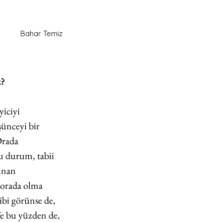
Bahar Temiz
z?
yiciyi 
şünceyi bir 
Orada 
u durum, tabii 
unan 
 orada olma 
ibi görünse de, 
Ve bu yüzden de, 