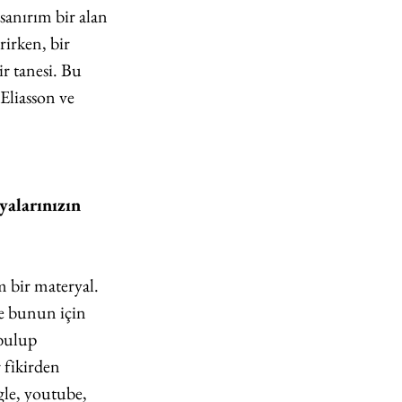
sanırım bir alan 
rirken, bir 
r tanesi. Bu 
Eliasson ve 
yalarınızın 
 bir materyal. 
Ve bunun için 
bulup 
 fikirden 
ogle, youtube, 