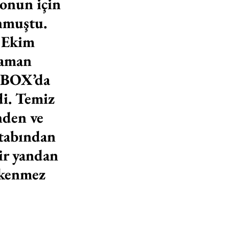
onun için 
unmuştu. 
a Ekim 
laman 
 BOX’da 
di. Temiz 
nden ve 
itabından 
ir yandan 
ükenmez 