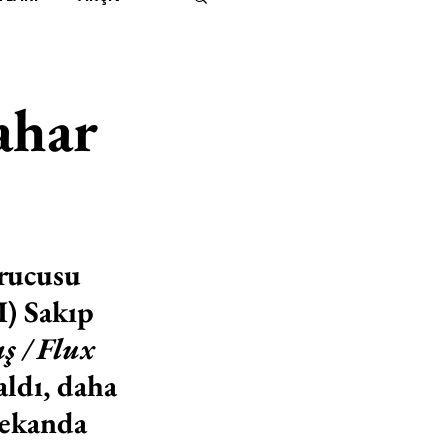
IMITED KIDS
KİTAP
ahar
ER
500K
 UNLIMITED
rucusu 
) Sakıp 
ş / Flux
ldı, daha 
mekanda 