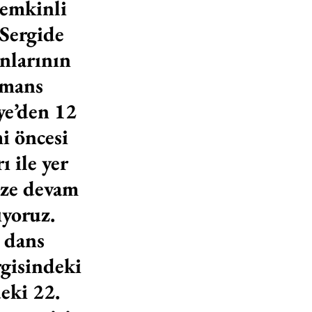
emkinli 
 Sergide 
nlarının 
rmans 
ye’den 12 
i öncesi 
 ile yer 
ize devam 
ıyoruz.
 dans 
rgisindeki 
eki 22. 