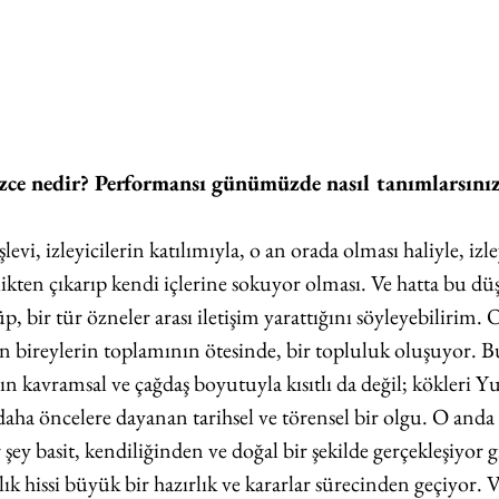
zce nedir? Performansı günümüzde nasıl tanımlarsını
vi, izleyicilerin katılımıyla, o an orada olması haliyle, izle
ikten çıkarıp kendi içlerine sokuyor olması. Ve hatta bu dü
p, bir tür özneler arası iletişim yarattığını söyleyebilirim. 
an bireylerin toplamının ötesinde, bir topluluk oluşuyor. B
ın kavramsal ve çağdaş boyutuyla kısıtlı da değil; kökleri Y
 daha öncelere dayanan tarihsel ve törensel bir olgu. O anda
şey basit, kendiliğinden ve doğal bir şekilde gerçekleşiyor g
ık hissi büyük bir hazırlık ve kararlar sürecinden geçiyor. 