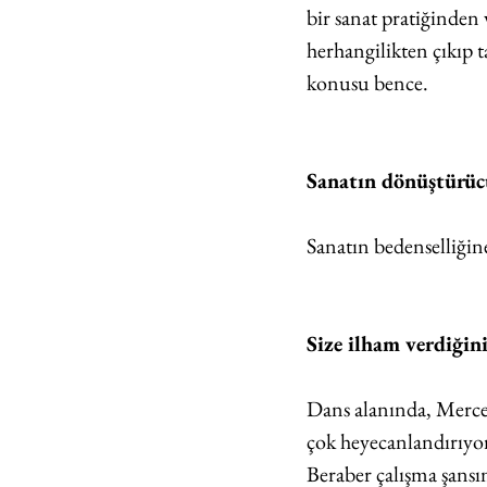
bir sanat pratiğinden 
herhangilikten çıkıp t
konusu bence.
Sanatın dönüştürüc
Sanatın bedenselliği
Size ilham verdiğin
Dans alanında, Merce 
çok heyecanlandırıyor
Beraber çalışma şansı