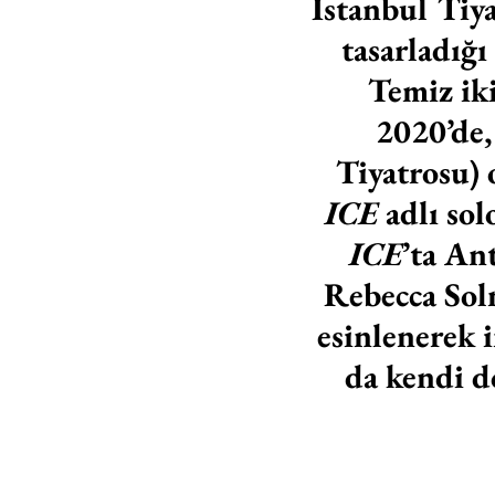
İstanbul Tiya
tasarladığı 
Temiz iki
2020’de,
Tiyatrosu)
ICE
 adlı so
ICE
’ta An
Rebecca Soln
esinlenerek 
da kendi d