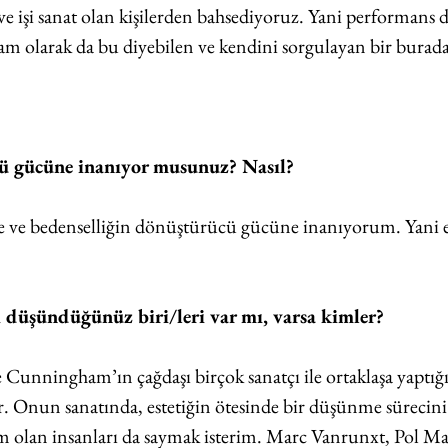
ve işi sanat olan kişilerden bahsediyoruz. Yani performans 
am olarak da bu diyebilen ve kendini sorgulayan bir buradal
ü gücüne inanıyor musunuz? Nasıl?
ne ve bedenselliğin dönüştürücü gücüne inanıyorum. Yani e
i düşündüğünüz biri/leri var mı, varsa kimler?
Cunningham’ın çağdaşı birçok sanatçı ile ortaklaşa yaptığı
. Onun sanatında, estetiğin ötesinde bir düşünme sürecini
m olan insanları da saymak isterim. Marc Vanrunxt, Pol Ma