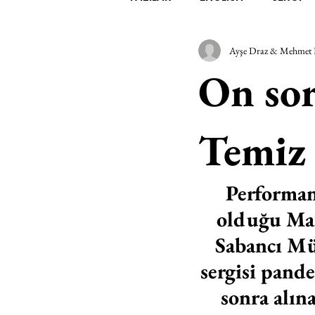
Ayşe Draz & Mehmet 
EDEBİYAT
SİNEMA
A
On sor
MİMARİ
MÜZİK
EGZER
Temiz
AK-SAYANLAR
#GEÇMİŞ
Performan
olduğu Mar
AKS-ENDAZ
TUHAF AÇI
Sabancı Mü
sergisi pande
sonra alın