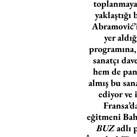
toplanmaya
yaklaştığı 
Abramović’
yer aldı
programına, 
sanatçı dav
hem de pand
almış bu sana
ediyor ve 
Fransa’d
eğitmeni Bah
BUZ
 adlı