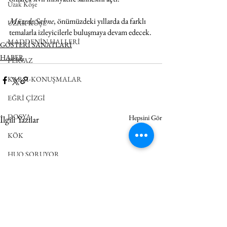
Uzak Köşe
Müzede Sahne
, önümüzdeki yıllarda da farklı 
UZAK KÖŞE
temalarla izleyicilerle buluşmaya devam edecek.
MADDENİN HALLERİ
GÖSTERİ SANATLARI
HABER
PERVAZ
KARŞI-KONUŞMALAR
EĞRİ ÇİZGİ
DOSYA
Hepsini Gör
İlgili Yazılar
KÖK
HUO SORUYOR
ETÜT
BUDALA
DEĞİNMELER