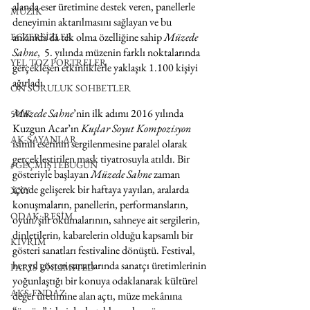
alanda eser üretimine destek veren, panellerle 
MÜZİK
deneyimin aktarılmasını sağlayan ve bu 
anlamda da tek olma özelliğine sahip 
Müzede 
EGZERSİZLER
Sahne
,  5. yılında müzenin farklı noktalarında 
YEL TOZ PORTRELER
gerçekleşen etkinliklerle yaklaşık 1.100 kişiyi 
ağırladı.
ON SORULUK SOHBETLER
Müzede Sahne
’nin ilk adımı 2016 yılında 
500K
Kuzgun Acar’ın 
Kuşlar Soyut Kompozisyon
AK-SAYANLAR
isimli eserinin sergilenmesine paralel olarak 
gerçekleştirilen mask tiyatrosuyla atıldı. Bir 
#GEÇMİŞTEBUGÜN
gösteriyle başlayan 
Müzede Sahne
 zaman 
içinde gelişerek bir haftaya yayılan, aralarda 
XXY
konuşmaların, panellerin, performansların, 
ODAK: RESİM
oyun/şiir okumalarının, sahneye ait sergilerin, 
dinletilerin, kabarelerin olduğu kapsamlı bir 
KIVRIM
gösteri sanatları festivaline dönüştü. Festival, 
her yıl gösteri sanatlarında sanatçı üretimlerinin 
PARIS UNLIMITED
yoğunlaştığı bir konuya odaklanarak kültürel 
AKS-ENDAZ
değer üretimine alan açtı, müze mekânına 