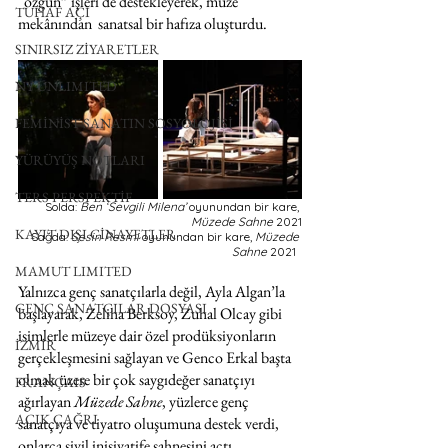
“özgün” işleri de destekleyerek, müze 
TUHAF AÇI
mekânından  sanatsal bir hafıza oluşturdu. 
SINIRSIZ ZİYARETLER
NY UNLIMITED
FEMİNİST SANATIN SOSYOLOJİSİ
YÜRÜYÜŞ NOTLARI
TERS PERSPEKTİF
Solda: 
Ben ‘Sevgili Milena’ 
oyunundan bir kare, 
Müzede Sahne 
2021
KAYIT DIŞI CİNAYETLER
Sağda: 
Sesin Resmi 
oyunundan bir kare, 
Müzede 
Sahne 
2021  
MAMUT LIMITED
Yalnızca genç sanatçılarla değil, Ayla Algan’la 
GENÇ SANATÇILAR DOSYASI
başlayarak, Zeliha Berksoy, Zuhal Olcay gibi 
isimlerle müzeye dair özel prodüksiyonların 
İZMİR
gerçekleşmesini sağlayan ve Genco Erkal başta 
olmak üzere bir çok saygıdeğer sanatçıyı 
FRANÇAIS
ağırlayan 
Müzede Sahne
, yüzlerce genç 
AÇIK ÇAĞRI
sanatçıya ve tiyatro oluşumuna destek verdi, 
onlarca sivil inisiyatife sahnesini açtı. 