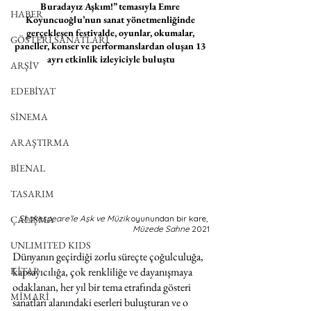
Buradayız Aşkım!” temasıyla Emre 
HABER
Koyuncuoğlu’nun sanat yönetmenliğinde 
gerçekleşen festivalde, oyunlar, okumalar, 
GÖSTERİ SANATLARI
paneller, konser ve performanslardan oluşan 13 
ayrı etkinlik izleyiciyle buluştu
ARŞİV
EDEBİYAT
SİNEMA
ARAŞTIRMA
BİENAL
TASARIM
Shakespeare’le Aşk ve Müzik
 oyunundan bir kare,
ÇALIŞMA
Müzede Sahne 
2021
UNLIMITED KIDS
Dünyanın geçirdiği zorlu süreçte çoğulculuğa, 
kapsayıcılığa, çok renkliliğe ve dayanışmaya 
KİTAP
odaklanan, her yıl bir tema etrafında gösteri 
MİMARİ
sanatları alanındaki eserleri buluşturan ve o 