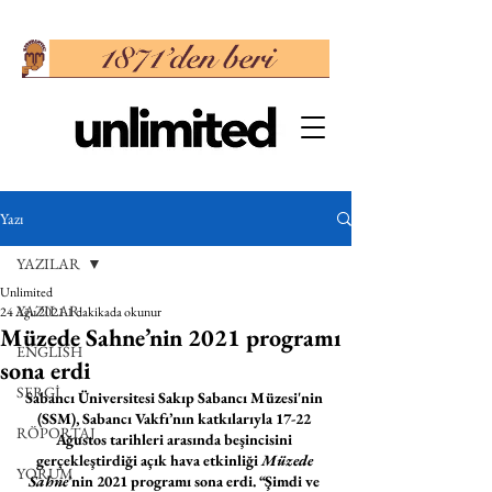
Yazı
YAZILAR
Unlimited
YAZILAR
24 Ağu 2021
1 dakikada okunur
Müzede Sahne’nin 2021 programı
ENGLISH
sona erdi
SERGİ
Sabancı Üniversitesi Sakıp Sabancı Müzesi'nin 
(SSM), Sabancı Vakfı’nın katkılarıyla 17-22 
RÖPORTAJ
Ağustos tarihleri arasında beşincisini 
gerçekleştirdiği açık hava etkinliği 
Müzede 
YORUM
Sahne
’nin 2021 programı sona erdi. “Şimdi ve 